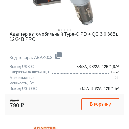
Адаптер автомобильный Type-C PD + QC 3.0 38Вт,
12/24В PRO
Код товара: AEAK003
Выход USB C
5В/3А, 9В/2А, 12В/1,67А
Напряжение питания, В
12/24
Максимальная
38
мощность, Вт
Выход USB QC
5В/3А, 9В/2А, 12В/1,5А
915 ₽
В корзину
790 ₽