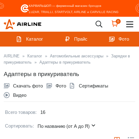
КАРВИЛЬШОП — фирменный магазин
брендов
LUZAR, TRIALLI, STARTVOLT, AIRLINE и CARVILLE RACING
0
Каталог
Прайс
Фото
AIRLINE
»
Каталог
»
Автомобильные аксессуары
»
Зарядки в
прикуриватель
»
Адаптеры в прикуриватель
Адаптеры в прикуриватель
Скачать фото
Фото
Сертификаты
Видео
Всего товаров:
16
Сортировать:
По названию (от А до Я)