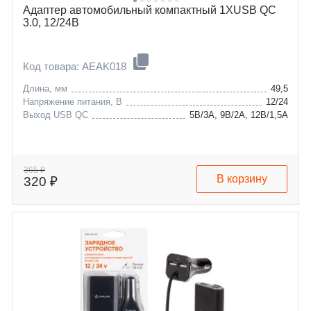
Адаптер автомобильный компактный 1ХUSB QC
3.0, 12/24В
Код товара: AEAK018
Длина, мм
49,5
Напряжение питания, В
12/24
Выход USB QC
5В/3А, 9В/2А, 12В/1,5А
365 ₽
В корзину
320 ₽