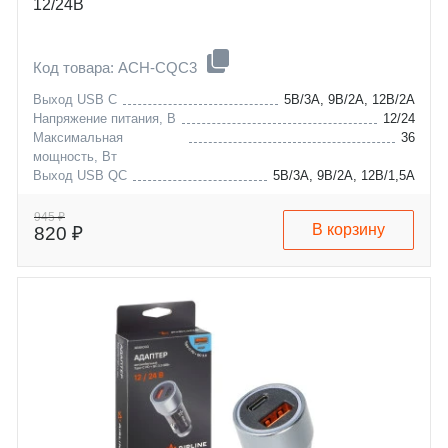
12/24В
Код товара: ACH-CQC3
Выход USB C
5В/3А, 9В/2А, 12В/2А
Напряжение питания, В
12/24
Максимальная
36
мощность, Вт
Выход USB QC
5В/3А, 9В/2А, 12В/1,5А
945 ₽
В корзину
820 ₽