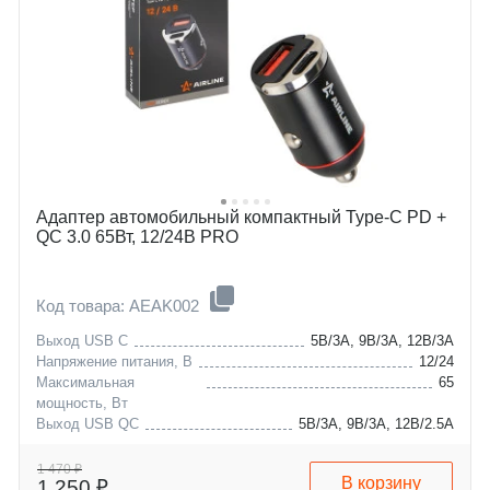
Адаптер автомобильный компактный Type-C PD +
QC 3.0 65Вт, 12/24В PRO
Код товара: AEAK002
Выход USB C
5В/3А, 9В/3А, 12В/3А
Напряжение питания, В
12/24
Максимальная
65
мощность, Вт
Выход USB QC
5В/3А, 9В/3А, 12В/2.5А
1 470 ₽
В корзину
1 250 ₽