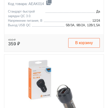
Код товара: AEAK014
Стандарт быстрой
Да
зарядки QC 3.0.
Напряжение питания, В
12/24
Выход USB QC
5В/3А, 9В/2А, 12В/1,5А
410 ₽
В корзину
359 ₽