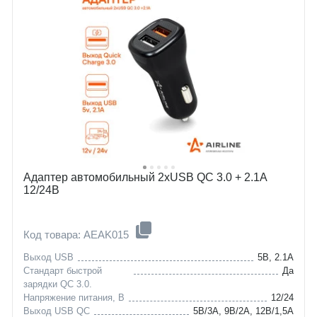
Адаптер автомобильный 2хUSB QC 3.0 + 2.1А
12/24В
Код товара: AEAK015
Выход USB
5В, 2.1А
Стандарт быстрой
Да
зарядки QC 3.0.
Напряжение питания, В
12/24
Выход USB QC
5В/3А, 9В/2А, 12В/1,5А