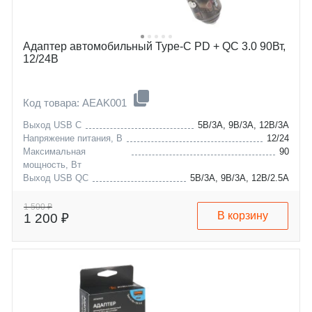
Адаптер автомобильный Type-C PD + QC 3.0 90Вт,
12/24В
Код товара: AEAK001
Выход USB C
5В/3А, 9В/3А, 12В/3А
Напряжение питания, В
12/24
Максимальная
90
мощность, Вт
Выход USB QC
5В/3А, 9В/3А, 12В/2.5А
1 500 ₽
В корзину
1 200 ₽