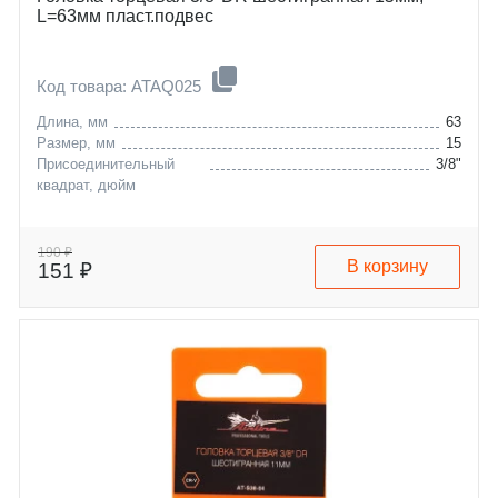
L=63мм пласт.подвес
Код товара: ATAQ025
Длина, мм
63
Размер, мм
15
Присоединительный
3/8"
квадрат, дюйм
190 ₽
В корзину
151 ₽