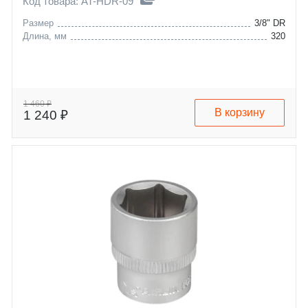
Код товара: AT-HDR-09
Размер
3/8" DR
Длина, мм
320
1 460 ₽
В корзину
1 240 ₽