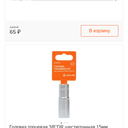
116 ₽
В корзину
65 ₽
Головка торцевая 3/8"DR шестигранная 15мм,