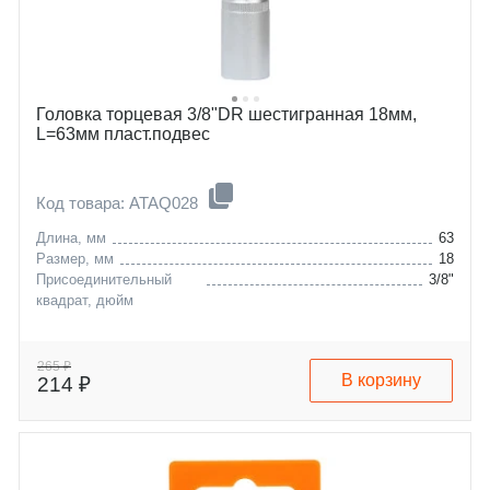
Головка торцевая 3/8"DR шестигранная 18мм,
L=63мм пласт.подвес
Код товара: ATAQ028
Длина, мм
63
Размер, мм
18
Присоединительный
3/8"
квадрат, дюйм
265 ₽
В корзину
214 ₽