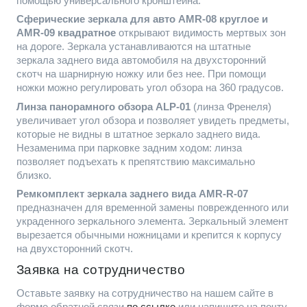
помощью универсального кронштейна.
Сферические зеркала для авто AMR-08 круглое и
AMR-09 квадратное
открывают видимость мертвых зон
на дороге. Зеркала устанавливаются на штатные
зеркала заднего вида автомобиля на двухсторонний
скотч на шарнирную ножку или без нее. При помощи
ножки можно регулировать угол обзора на 360 градусов.
Линза панорамного обзора ALP-01
(линза Френеля)
увеличивает угол обзора и позволяет увидеть предметы,
которые не видны в штатное зеркало заднего вида.
Незаменима при парковке задним ходом: линза
позволяет подъехать к препятствию максимально
близко.
Ремкомплект зеркала заднего вида AMR-R-07
предназначен для временной замены поврежденного или
украденного зеркального элемента. Зеркальный элемент
вырезается обычными ножницами и крепится к корпусу
на двухсторонний скотч.
Заявка на сотрудничество
Оставьте заявку на сотрудничество на нашем сайте в
форме обратной связи
по ссылке
или напишите на почту