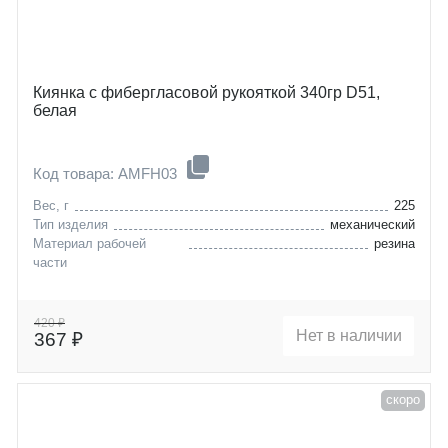
Киянка с фибергласовой рукояткой 340гр D51,
белая
Код товара: AMFH03
Вес, г
225
Тип изделия
механический
Материал рабочей
резина
части
420 ₽
Нет в наличии
367 ₽
скоро