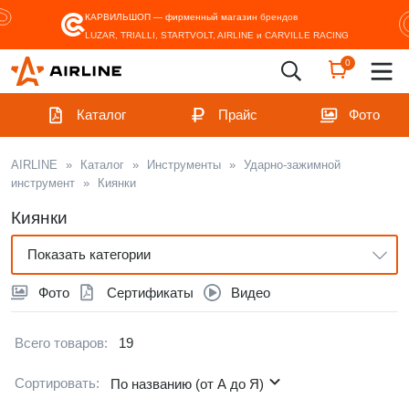
КАРВИЛЬШОП — фирменный магазин
брендов
LUZAR, TRIALLI, STARTVOLT, AIRLINE и CARVILLE RACING
0
Каталог
Прайс
Фото
AIRLINE
»
Каталог
»
Инструменты
»
Ударно-зажимной
инструмент
»
Киянки
Киянки
Показать категории
Фото
Сертификаты
Видео
Всего товаров:
19
Сортировать:
По названию (от А до Я)