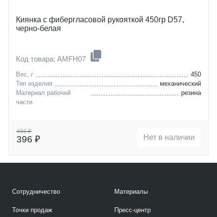
Киянка с фибергласовой рукояткой 450гр D57,
черно-белая
Код товара: AMFH07
Вес, г
450
Тип изделия
механический
Материал рабочей
резина
части
455 ₽
Нет в наличии
396 ₽
Сотрудничество
Материалы
Точки продаж
Пресс-центр