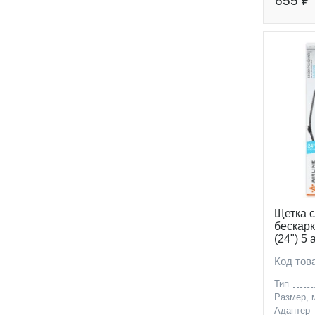
655 ₽
Щетка 
бескар
(24") 5
Код то
Тип
Размер, 
Адаптер