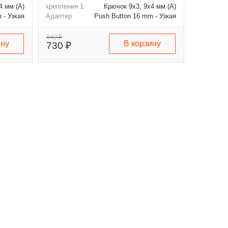
4 мм (A)
крепления 1
Крючок 9x3, 9x4 мм (A)
 - Узкая
Адаптер
Push Button 16 mm - Узкая
6 мм (B)
крепления 2
кнопка 16 мм (B)
840 ₽
ину
В корзину
730 ₽