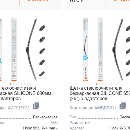
670 ₽
стеклоочистителя
Щетка стеклоочистителя
касная SILICONE 600мм
бескаркасная SILICONE 6
 адаптеров
(26") 5 адаптеров
вара: AWBBS011
Код товара: AWBBS012
Бескаркасная
Тип
Беска
мм
600
Размер, мм
Hook 9x3, 9x4 mm -
Адаптер
Hook 9x3, 