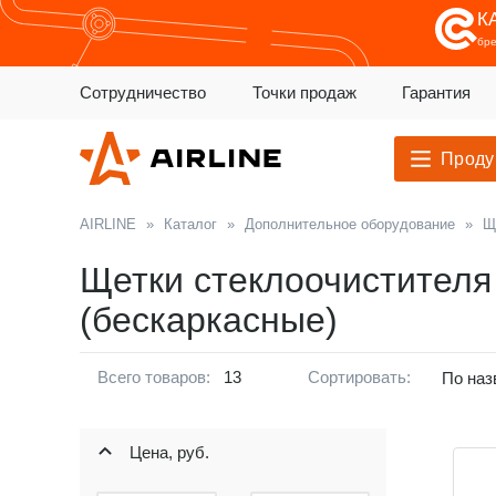
К
бр
Сотрудничество
Точки продаж
Гарантия
Проду
AIRLINE
»
Каталог
»
Дополнительное оборудование
»
Щ
Щетки стеклоочистител
(бескаркасные)
Всего товаров:
13
Сортировать:
По наз
Цена, руб.