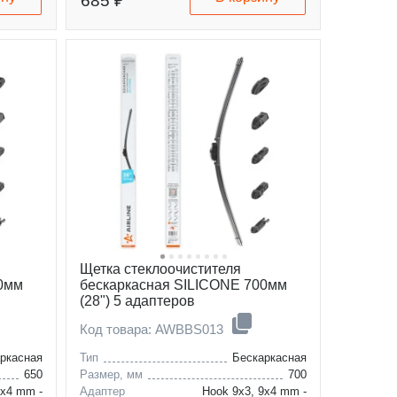
685 ₽
Щетка стеклоочистителя
50мм
бескаркасная SILICONE 700мм
(28") 5 адаптеров
Код товара: AWBBS013
ркасная
Тип
Бескаркасная
650
Размер, мм
700
9x4 mm -
Адаптер
Hook 9x3, 9x4 mm -