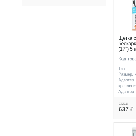
16 (
1
)
17 (
1
)
18 (
1
)
19 (
1
)
Щетка 
20 (
1
)
бескар
(17") 5
21 (
1
)
Код то
22 (
1
)
Тип
24 (
1
)
Размер, 
26 (
1
)
Адаптер
креплени
28 (
1
)
Адаптер
креплени
330 (
1
)
755 ₽
350 (
1
)
637 ₽
380 (
1
)
400 (
1
)