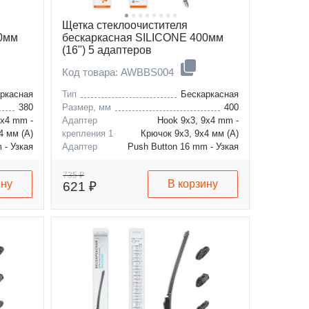
Щетка стеклоочистителя
80мм
бескаркасная SILICONE 400мм
(16") 5 адаптеров
Код товара: AWBBS004
ркасная
Тип
Бескаркасная
380
Размер, мм
400
9x4 mm -
Адаптер
Hook 9x3, 9x4 mm -
4 мм (A)
крепления 1
Крючок 9x3, 9x4 мм (A)
 - Узкая
Адаптер
Push Button 16 mm - Узкая
6 мм (B)
крепления 2
кнопка 16 мм (B)
735 ₽
ину
В корзину
621 ₽