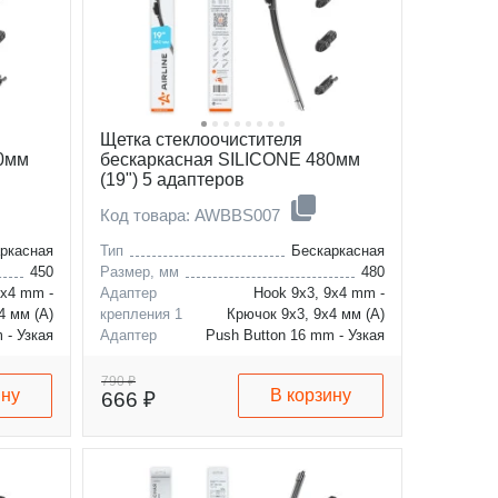
Щетка стеклоочистителя
50мм
бескаркасная SILICONE 480мм
(19") 5 адаптеров
Код товара: AWBBS007
ркасная
Тип
Бескаркасная
450
Размер, мм
480
9x4 mm -
Адаптер
Hook 9x3, 9x4 mm -
4 мм (A)
крепления 1
Крючок 9x3, 9x4 мм (A)
 - Узкая
Адаптер
Push Button 16 mm - Узкая
6 мм (B)
крепления 2
кнопка 16 мм (B)
790 ₽
ину
В корзину
666 ₽