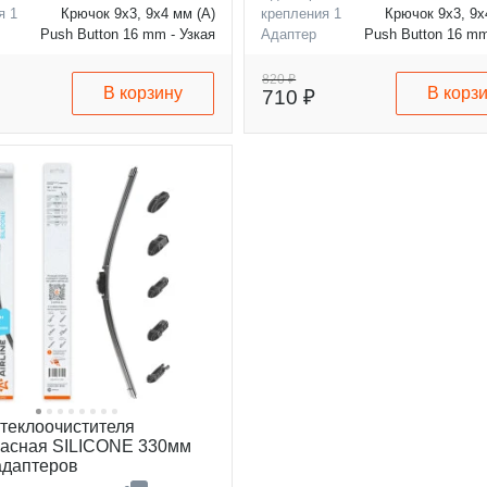
я 1
Крючок 9x3, 9x4 мм (A)
крепления 1
Крючок 9x3, 9x
Push Button 16 mm - Узкая
Адаптер
Push Button 16 mm
я 2
кнопка 16 мм (B)
крепления 2
кнопка 1
820 ₽
В корзину
В корз
710 ₽
стеклоочистителя
касная SILICONE 330мм
 адаптеров