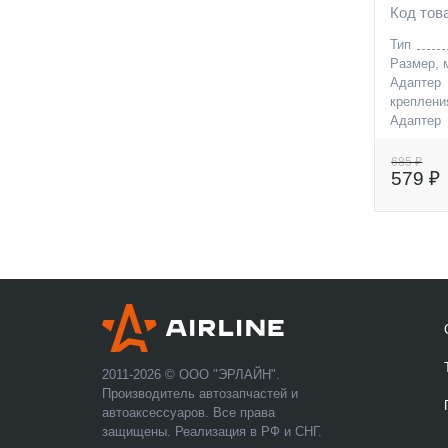
Код то
Тип
Размер, 
Адаптер
креплени
Адаптер
креплени
685 ₽
579 ₽
2011-2026 © ООО "ЭРЛАЙН".
Производитель автозапчастей и
автоаксессуаров. Все права
защищены. Реализация в РФ и СНГ.