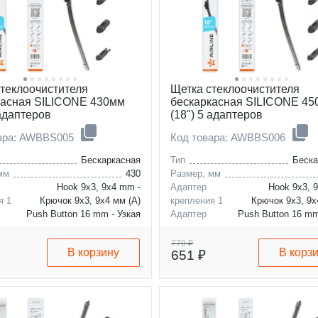
стеклоочистителя
Щетка стеклоочистителя
касная SILICONE 430мм
бескаркасная SILICONE 4
 адаптеров
(18") 5 адаптеров
вара: AWBBS005
Код товара: AWBBS006
Бескаркасная
Тип
Беска
мм
430
Размер, мм
Hook 9x3, 9x4 mm -
Адаптер
Hook 9x3, 
я 1
Крючок 9x3, 9x4 мм (A)
крепления 1
Крючок 9x3, 9x
Push Button 16 mm - Узкая
Адаптер
Push Button 16 mm
я 2
кнопка 16 мм (B)
крепления 2
кнопка 1
770 ₽
В корзину
В корз
651 ₽