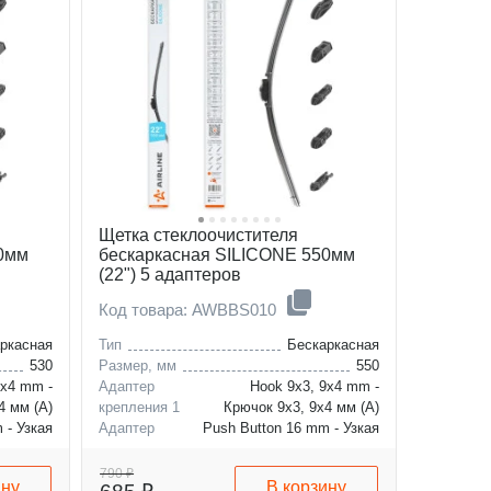
Щетка стеклоочистителя
30мм
бескаркасная SILICONE 550мм
(22") 5 адаптеров
Код товара: AWBBS010
ркасная
Тип
Бескаркасная
530
Размер, мм
550
9x4 mm -
Адаптер
Hook 9x3, 9x4 mm -
4 мм (A)
крепления 1
Крючок 9x3, 9x4 мм (A)
 - Узкая
Адаптер
Push Button 16 mm - Узкая
6 мм (B)
крепления 2
кнопка 16 мм (B)
790 ₽
ину
В корзину