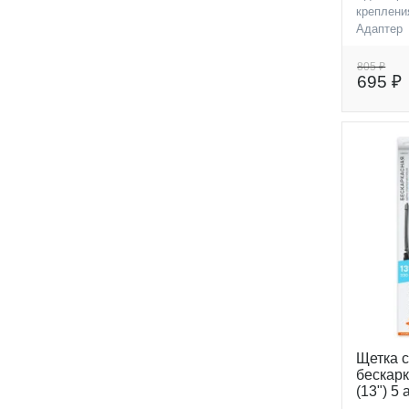
креплени
Адаптер
креплени
805 ₽
695 ₽
Щетка 
бескар
(13") 5