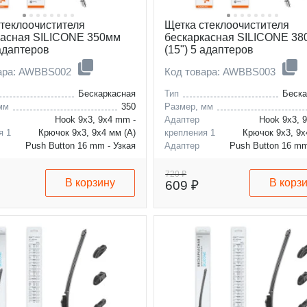
стеклоочистителя
Щетка стеклоочистителя
касная SILICONE 350мм
бескаркасная SILICONE 3
 адаптеров
(15") 5 адаптеров
вара: AWBBS002
Код товара: AWBBS003
Бескаркасная
Тип
Беска
мм
350
Размер, мм
Hook 9x3, 9x4 mm -
Адаптер
Hook 9x3, 
я 1
Крючок 9x3, 9x4 мм (A)
крепления 1
Крючок 9x3, 9x
Push Button 16 mm - Узкая
Адаптер
Push Button 16 mm
я 2
кнопка 16 мм (B)
крепления 2
кнопка 1
720 ₽
В корзину
В корз
609 ₽