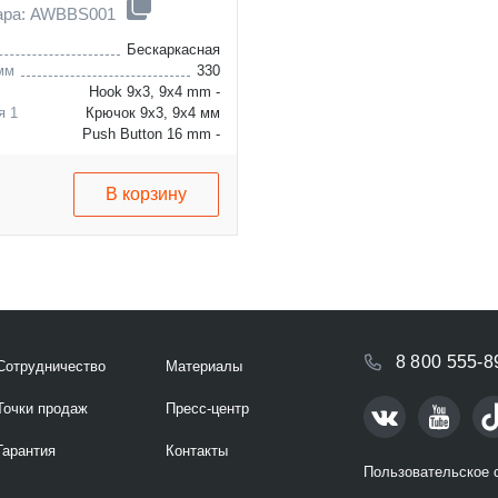
вара: AWBBS001
Бескаркасная
мм
330
Hook 9x3, 9x4 mm -
я 1
Крючок 9x3, 9x4 мм
Push Button 16 mm -
я 2
Узкая кнопка 16 мм
В корзину
8 800 555-8
Сотрудничество
Материалы
Точки продаж
Пресс-центр
Гарантия
Контакты
Пользовательское 