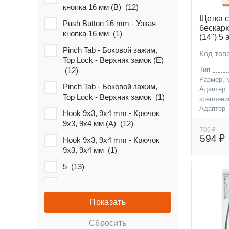
кнопка 16 мм (B) (
12
)
Щетка 
Push Button 16 mm - Узкая
бескар
кнопка 16 мм (
1
)
(14") 5
Pinch Tab - Боковой зажим,
Код то
Top Lock - Верхник замок (E)
(
12
)
Тип
Размер, 
Pinch Tab - Боковой зажим,
Адаптер
Top Lock - Верхник замок (
1
)
креплени
Адаптер
Hook 9x3, 9x4 mm - Крючок
креплени
9x3, 9x4 мм (A) (
12
)
705 ₽
594 ₽
Hook 9x3, 9x4 mm - Крючок
9x3, 9x4 мм (
1
)
5 (
13
)
13 (
1
)
14 (
1
)
15 (
1
)