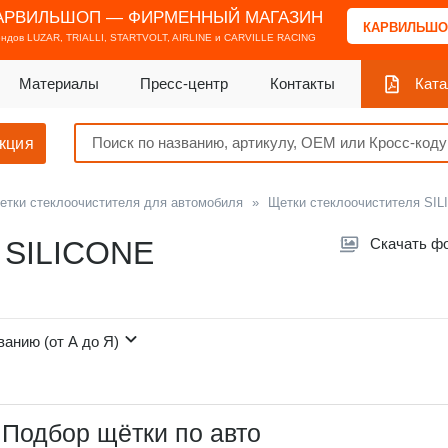
АРВИЛЬШОП — ФИРМЕННЫЙ МАГАЗИН
КАРВИЛЬШО
ендов
LUZAR, TRIALLI, STARTVOLT, AIRLINE и CARVILLE RACING
Материалы
Пресс-центр
Контакты
Ката
кция
етки стеклоочистителя для автомобиля
»
Щетки стеклоочистителя SIL
я SILICONE
Скачать ф
ванию (от А до Я)
Подбор щётки по авто