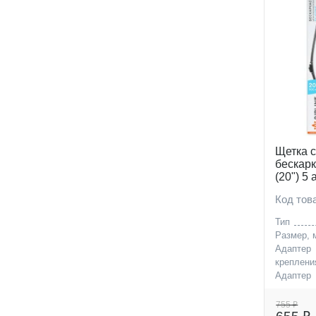
430 (
1
)
450 (
1
)
480 (
1
)
500 (
1
)
530 (
1
)
550 (
1
)
600 (
1
)
Щетка 
650 (
1
)
бескар
(20") 5
700 (
1
)
Код то
Тип
Размер, 
Адаптер
креплени
Адаптер
креплени
755 ₽