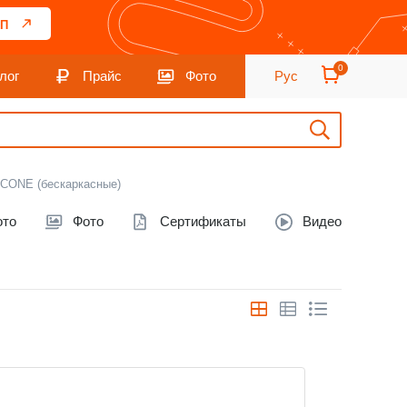
П
0
лог
Прайс
Фото
Рус
ICONE (бескаркасные)
ото
Фото
Сертификаты
Видео