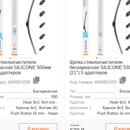
стеклоочистителя
Щетка стеклоочистителя
касная SILICONE 500мм
бескаркасная SILICONE 5
 адаптеров
(21") 5 адаптеров
вара: AWBBS008
Код товара: AWBBS009
Бескаркасная
Тип
Беска
мм
500
Размер, мм
Hook 9x3, 9x4 mm -
Адаптер
Hook 9x3, 
я 1
Крючок 9x3, 9x4 мм (A)
крепления 1
Крючок 9x3, 9x
Push Button 16 mm - Узкая
Адаптер
Push Button 16 mm
я 2
кнопка 16 мм (B)
крепления 2
кнопка 1
775 ₽
В корзину
В корз