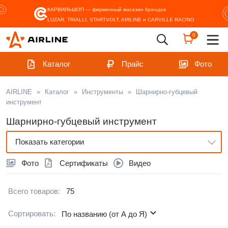
КАРВИЛЬШОП — фирменный магазин
брендов
LUZAR, TRIALLI, STARTVOLT, AIRLINE и CARVILLE RACING
0
Каталог
Прайс
Фото
AIRLINE
»
Каталог
»
Инструменты
»
Шарнирно-губцевый
инструмент
Шарнирно-губцевый инструмент
Показать категории
Фото
Сертификаты
Видео
Всего товаров:
75
Сортировать:
По названию (от А до Я)