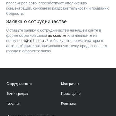
пассажиров авто: способствуют увеличению
концентрации, снижению раздражительности и приданию
бодрости.
Заявка о сотрудничестве
Оставьте заявку о сотрудничестве на нашем сайте в
форме образной связи
по ссылке
или напишите на
почту
com@airline.su
. Чтобы купить ароматизаторы в
авто, выберите авторизированную точку продаж вашего
города и оформите заказ.
Сотрудничество
Материалы
Точки продаж
Пресс-центр
Гарантия
Контакты