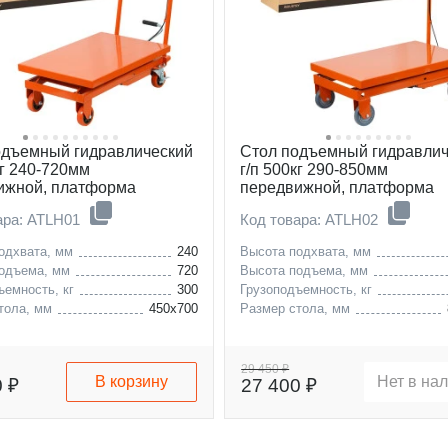
одъемный гидравлический
Стол подъемный гидравлич
кг 240-720мм
г/п 500кг 290-850мм
ижной, платформа
передвижной, платформа
0мм
800х500мм
ара: ATLH01
Код товара: ATLH02
одхвата, мм
240
Высота подхвата, мм
одъема, мм
720
Высота подъема, мм
ъемность, кг
300
Грузоподъемность, кг
тола, мм
450х700
Размер стола, мм
29 450 ₽
В корзину
Нет в на
0 ₽
27 400 ₽