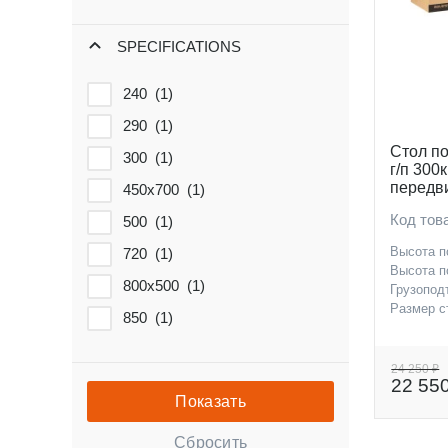
SPECIFICATIONS
240 (
1
)
290 (
1
)
Стол п
300 (
1
)
г/п 300
передв
450х700 (
1
)
700x45
Код тов
500 (
1
)
Высота п
720 (
1
)
Высота п
800х500 (
1
)
Грузопод
Размер с
850 (
1
)
24 250 ₽
22 55