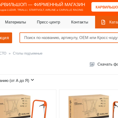
АРВИЛЬШОП — ФИРМЕННЫЙ МАГАЗИН
КАРВИЛЬШО
ендов
LUZAR, TRIALLI, STARTVOLT, AIRLINE и CARVILLE RACING
Материалы
Пресс-центр
Контакты
Ката
кция
 СТО
»
Столы подъемные
Скачать ф
анию (от А до Я)