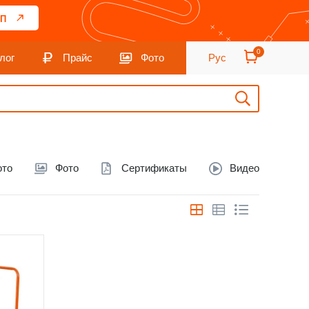
П
0
лог
Прайс
Фото
Рус
ото
Фото
Сертификаты
Видео