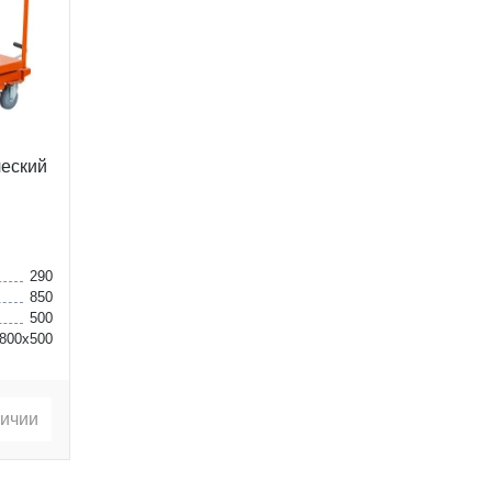
еский
290
850
500
800х500
личии