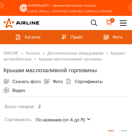
КАРВИЛЬШОП — фирменный магазин
брендов
LUZAR, TRIALLI, STARTVOLT, AIRLINE и CARVILLE RACING
0
Каталог
Прайс
Фото
AIRLINE
»
Каталог
»
Дополнительное оборудование
»
Крышки
автомобильные
»
Крышки маслозаливной горловины
Крышки маслозаливной горловины
Скачать фото
Фото
Сертификаты
Видео
Всего товаров:
2
Сортировать:
По названию (от А до Я)