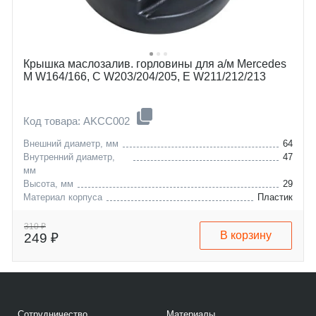
Крышка маслозалив. горловины для а/м Mercedes
M W164/166, C W203/204/205, E W211/212/213
Код товара: AKCC002
Внешний диаметр, мм
64
Внутренний диаметр,
47
мм
Высота, мм
29
Материал корпуса
Пластик
chrysler
crossfire
jeep
pt-cruiser
310 ₽
В корзину
249 ₽
mercedes-benz
grand-cherokee
Сотрудничество
Материалы