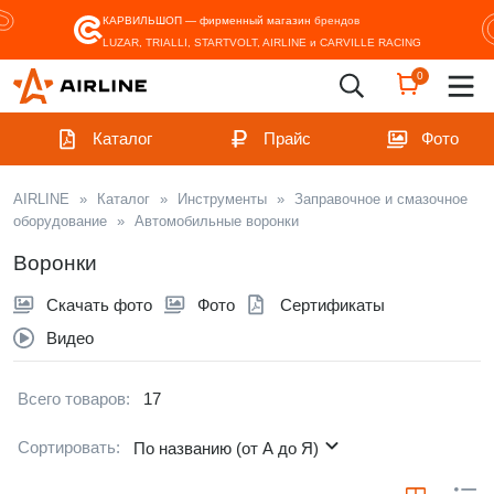
КАРВИЛЬШОП — фирменный магазин
брендов
LUZAR, TRIALLI, STARTVOLT, AIRLINE и CARVILLE RACING
0
Каталог
Прайс
Фото
AIRLINE
»
Каталог
»
Инструменты
»
Заправочное и смазочное
оборудование
»
Автомобильные воронки
Воронки
Скачать фото
Фото
Сертификаты
Видео
Всего товаров:
17
Сортировать:
По названию (от А до Я)