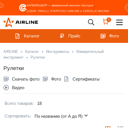
КАРВИЛЬШОП — фирменный магазин
брендов
LUZAR, TRIALLI, STARTVOLT, AIRLINE и CARVILLE RACING
0
Каталог
Прайс
Фото
AIRLINE
»
Каталог
»
Инструменты
»
Измерительный
инструмент
»
Рулетки
Рулетки
Скачать фото
Фото
Сертификаты
Видео
Всего товаров:
18
Сортировать:
По названию (от А до Я)