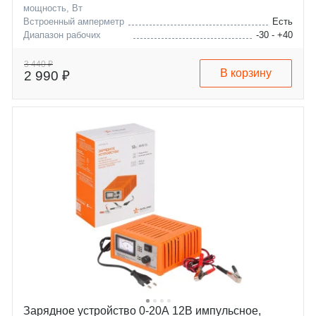
мощность, Вт
Встроенный амперметр
Есть
Диапазон рабочих
-30 - +40
температур, °C
Максимальная емкость
200
3 440 ₽
В корзину
2 990 ₽
заряжаемой АКБ, А/ч
Зарядное устройство 0-20А 12В импульсное,