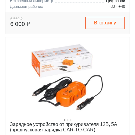
Встроенный амперметр
Цифровой
Диапазон рабочих
-30 - +40
температур, °C
Максимальная емкость
250
6 550 ₽
В корзину
6 000 ₽
заряжаемой АКБ, А/ч
Зарядное устройство от прикуривателя 12В, 5А
(предпусковая зарядка CAR-TO-CAR)