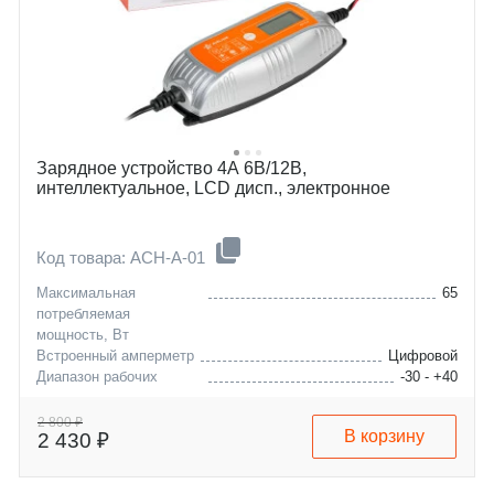
Зарядное устройство 4А 6В/12В,
интеллектуальное, LCD дисп., электронное
Код товара: ACH-A-01
Максимальная
65
потребляемая
мощность, Вт
Встроенный амперметр
Цифровой
Диапазон рабочих
-30 - +40
температур, °C
Максимальная емкость
120
2 800 ₽
В корзину
2 430 ₽
заряжаемой АКБ, А/ч