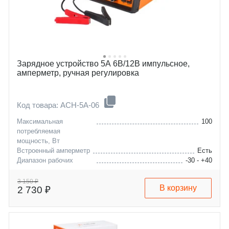
Зарядное устройство 5А 6В/12В импульсное,
амперметр, ручная регулировка
Код товара: ACH-5A-06
Максимальная
100
потребляемая
мощность, Вт
Встроенный амперметр
Есть
Диапазон рабочих
-30 - +40
температур, °C
Максимальная емкость
65
3 150 ₽
В корзину
2 730 ₽
заряжаемой АКБ, А/ч