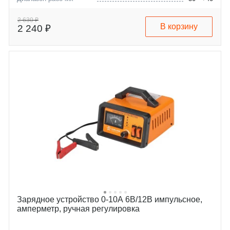
температур, °C
Максимальная емкость
100
2 630 ₽
В корзину
2 240 ₽
заряжаемой АКБ, А/ч
Зарядное устройство 0-10А 6В/12В импульсное,
амперметр, ручная регулировка