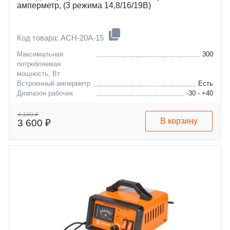
амперметр, (3 режима 14,8/16/19В)
Код товара: ACH-20A-15
Максимальная
300
потребляемая
мощность, Вт
Встроенный амперметр
Есть
Диапазон рабочих
-30 - +40
температур, °C
Максимальная емкость
300
4 180 ₽
В корзину
3 600 ₽
заряжаемой АКБ, А/ч