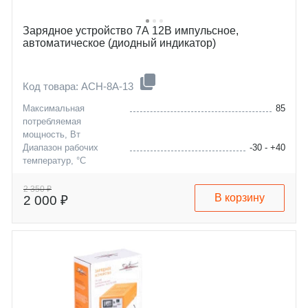
Зарядное устройство 7А 12В импульсное,
автоматическое (диодный индикатор)
Код товара: ACH-8A-13
Максимальная
85
потребляемая
мощность, Вт
Диапазон рабочих
-30 - +40
температур, °C
Максимальная емкость
120
заряжаемой АКБ, А/ч
2 350 ₽
В корзину
2 000 ₽
Максимальное значение
7
зарядного тока, А