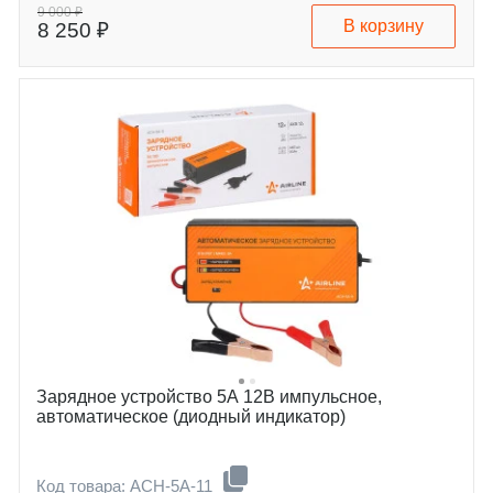
температур, °C
9 000 ₽
В корзину
8 250 ₽
Зарядное устройство 5А 12В импульсное,
автоматическое (диодный индикатор)
Код товара: ACH-5A-11