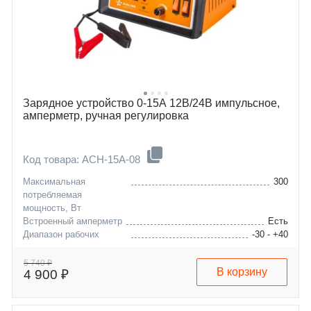
Зарядное устройство 0-15А 12В/24В импульсное,
амперметр, ручная регулировка
Код товара: ACH-15A-08
Максимальная
300
потребляемая
мощность, Вт
Встроенный амперметр
Есть
Диапазон рабочих
-30 - +40
температур, °C
Максимальная емкость
200
5 740 ₽
В корзину
4 900 ₽
заряжаемой АКБ, А/ч