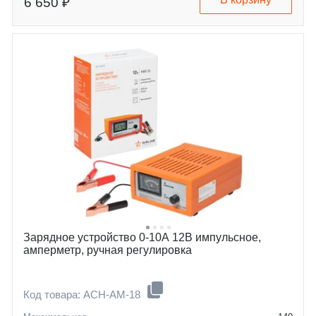
6 650 ₽
заряжаемой АКБ, А/ч
Зарядное устройство 0-10А 12В импульсное,
амперметр, ручная регулировка
Код товара: ACH-AM-18