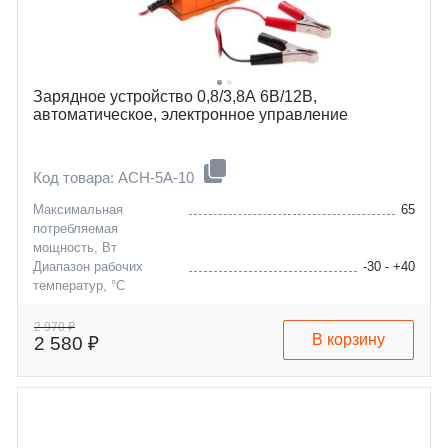
Зарядное устройство 0,8/3,8А 6В/12В,
автоматическое, электронное управление
Код товара: ACH-5A-10
Максимальная
65
потребляемая
мощность, Вт
Диапазон рабочих
-30 - +40
температур, °C
Максимальная емкость
120
заряжаемой АКБ, А/ч
2 970 ₽
В корзину
2 580 ₽
Максимальное значение
3,8
зарядного тока, А