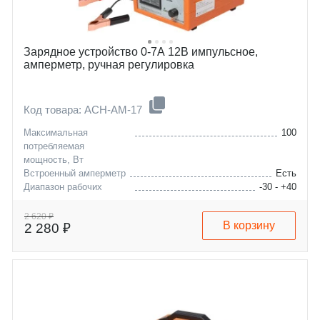
Зарядное устройство 0-7А 12В импульсное,
амперметр, ручная регулировка
Код товара: ACH-AM-17
Максимальная
100
потребляемая
мощность, Вт
Встроенный амперметр
Есть
Диапазон рабочих
-30 - +40
температур, °C
Максимальная емкость
120
2 620 ₽
В корзину
2 280 ₽
заряжаемой АКБ, А/ч