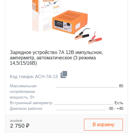
Зарядное устройство 7А 12В импульсное,
амперметр, автоматическое (3 режима
14,5/15/16В)
Код товара: ACH-7A-13
Максимальная
85
потребляемая
мощность, Вт
Встроенный амперметр
Есть
Диапазон рабочих
-30 - +40
температур, °C
Максимальная емкость
120
3 170 ₽
В корзину
2 750 ₽
заряжаемой АКБ, А/ч