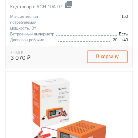
Код товара: ACH-10A-07
Максимальная
150
потребляемая
мощность, Вт
Встроенный амперметр
Есть
Диапазон рабочих
-30 - +40
температур, °C
Максимальная емкость
120
3 530 ₽
В корзину
3 070 ₽
заряжаемой АКБ, А/ч