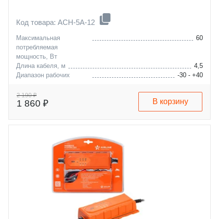
Код товара: ACH-5A-12
Максимальная
60
потребляемая
мощность, Вт
Длина кабеля, м
4,5
Диапазон рабочих
-30 - +40
температур, °C
Максимальная емкость
120
2 190 ₽
В корзину
1 860 ₽
заряжаемой АКБ, А/ч