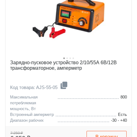
Зарядно-пусковое устройство 2/10/55А 6В/12В
трансформаторное, амперметр
Код товара: AJS-55-05
Максимальная
800
потребляемая
мощность, Вт
Встроенный амперметр
Есть
Диапазон рабочих
-30 - +40
температур, °C
Максимальная емкость
120
7 250 ₽
В корзину