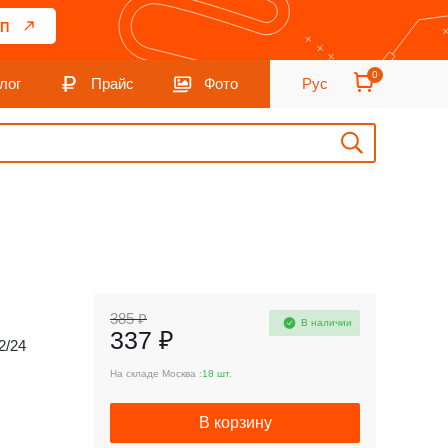
П
0
лог
Прайс
Фото
Рус
385 ₽
В наличии
337 ₽
2/24
На складе Москва :
18 шт.
В корзину