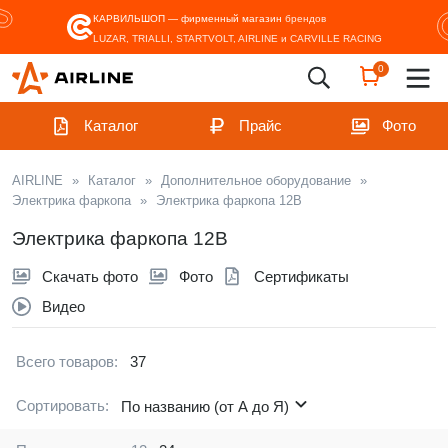
КАРВИЛЬШОП — фирменный магазин
брендов
LUZAR, TRIALLI, STARTVOLT, AIRLINE и CARVILLE RACING
0
Каталог
Прайс
Фото
AIRLINE
»
Каталог
»
Дополнительное оборудование
»
Электрика фаркопа
»
Электрика фаркопа 12В
Электрика фаркопа 12В
Скачать фото
Фото
Сертификаты
Видео
Всего товаров:
37
Сортировать:
По названию (от А до Я)