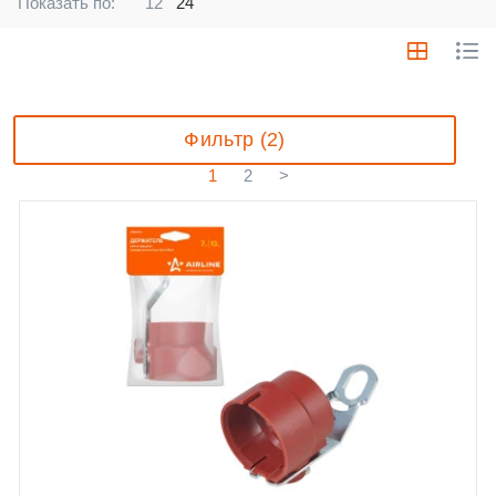
Показать по:
12
24
Фильтр (2)
1
2
>