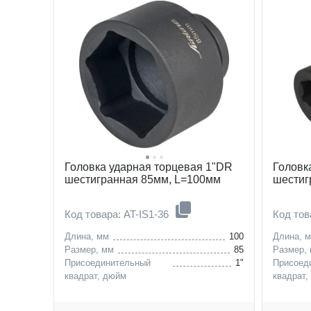
Головка ударная торцевая 1"DR
Головк
шестигранная 85мм, L=100мм
шестиг
Код товара: AT-IS1-36
Код то
Длина, мм
100
Длина, 
Размер, мм
85
Размер,
Присоединительный
1"
Присоед
квадрат, дюйм
квадрат,