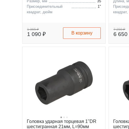
Размер, мм
35
Длина, 
Присоединительный
1"
Присоед
квадрат, дюйм
квадрат,
1 365 ₽
7 250 ₽
В корзину
1 090 ₽
6 650
Головка ударная торцевая 1"DR
Головк
шестигранная 21мм, L=90мм
шестиг