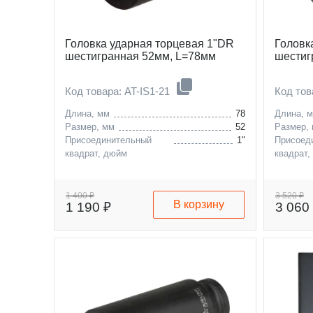
Головка ударная торцевая 1"DR
Головк
шестигранная 52мм, L=78мм
шестиг
Код товара: AT-IS1-21
Код тов
Длина, мм
78
Длина, 
Размер, мм
52
Размер,
Присоединительный
1"
Присоед
квадрат, дюйм
квадрат,
1 400 ₽
3 520 ₽
В корзину
1 190 ₽
3 060