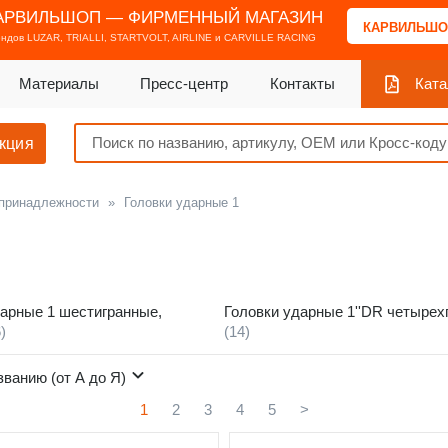
АРВИЛЬШОП — ФИРМЕННЫЙ МАГАЗИН
КАРВИЛЬШО
ендов
LUZAR, TRIALLI, STARTVOLT, AIRLINE и CARVILLE RACING
Материалы
Пресс-центр
Контакты
Ката
кция
 принадлежности
»
Головки ударные 1
дарные 1 шестигранные,
Головки ударные 1''DR четырех
)
(14)
званию (от А до Я)
1
2
3
4
5
>