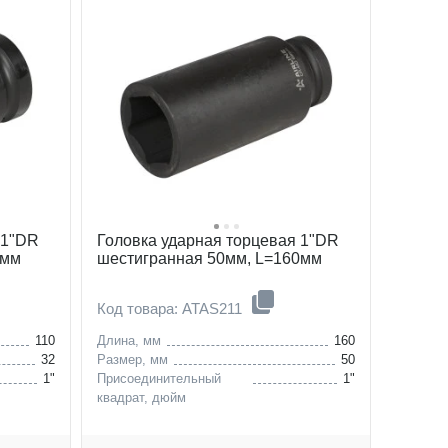
 1"DR
Головка ударная торцевая 1"DR
0мм
шестигранная 50мм, L=160мм
Код товара: ATAS211
110
Длина, мм
160
32
Размер, мм
50
1"
Присоединительный
1"
квадрат, дюйм