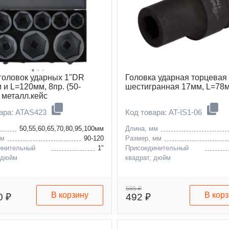
головок ударных 1"DR
Головка ударная торцевая
 и L=120мм, 8пр. (50-
шестигранная 17мм, L=78
 металл.кейс
вара: ATAS423
Код товара: AT-IS1-06
50,55,60,65,70,80,95,100мм
Длина, мм
мм
90-120
Размер, мм
инительный
1"
Присоединительный
 дюйм
квадрат, дюйм
585 ₽
В корзину
В кор
0 ₽
492 ₽