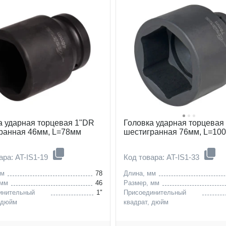
а ударная торцевая 1"DR
Головка ударная торцевая
ранная 46мм, L=78мм
шестигранная 76мм, L=10
ара: AT-IS1-19
Код товара: AT-IS1-33
мм
78
Длина, мм
 мм
46
Размер, мм
инительный
1"
Присоединительный
 дюйм
квадрат, дюйм