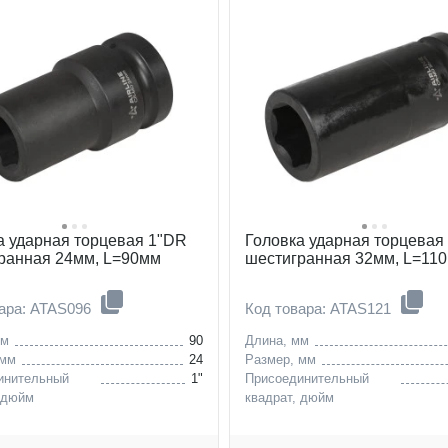
а ударная торцевая 1"DR
Головка ударная торцевая
ранная 24мм, L=90мм
шестигранная 32мм, L=11
вара: ATAS096
Код товара: ATAS121
мм
90
Длина, мм
 мм
24
Размер, мм
инительный
1"
Присоединительный
 дюйм
квадрат, дюйм