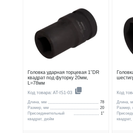
Головка ударная торцевая 1"DR
Головк
квадрат под футорку 20мм,
шестиг
L=78мм
Код товара: AT-IS1-03
Код тов
Длина, мм
78
Длина, 
Размер, мм
20
Размер,
Присоединительный
1"
Присоед
квадрат, дюйм
квадрат,