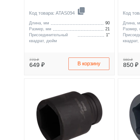
Код товара: ATAS094
Код тов
Длина, мм
90
Длина, 
Размер, мм
21
Размер,
Присоединительный
1"
Присоед
квадрат, дюйм
квадрат,
770 ₽
980 ₽
В корзину
649 ₽
850 ₽