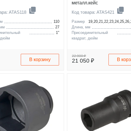
металл.кейс
ара: ATAS118
Код товара: ATAS421
мм
110
Размер
19,20,21,22,23,24,25,26
 мм
27
Длина, мм
инительный
1"
Присоединительный
 дюйм
квадрат, дюйм
22 900 ₽
В корзину
В кор
21 050 ₽