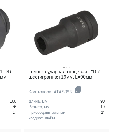
 1"DR
Головка ударная торцевая 1"DR
0мм
шестигранная 19мм, L=90мм
Код товара: ATAS093
100
Длина, мм
90
76
Размер, мм
19
1"
Присоединительный
1"
квадрат, дюйм