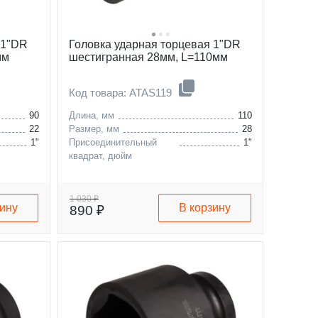
 1"DR
Головка ударная торцевая 1"DR
мм
шестигранная 28мм, L=110мм
Код товара: ATAS119
90
Длина, мм
110
22
Размер, мм
28
1"
Присоединительный
1"
квадрат, дюйм
1 030 ₽
зину
В корзину
890 ₽