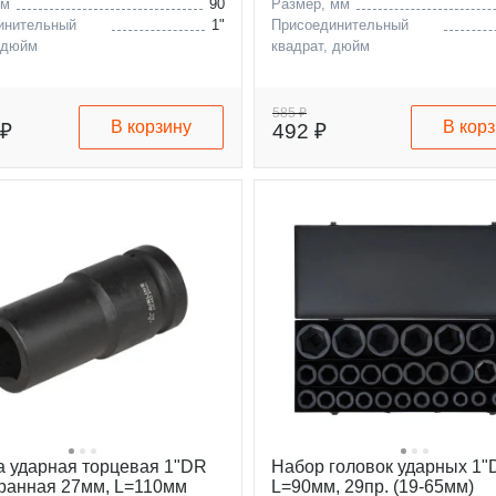
мм
90
Размер, мм
инительный
1"
Присоединительный
 дюйм
квадрат, дюйм
585 ₽
В корзину
В кор
 ₽
492 ₽
а ударная торцевая 1"DR
Набор головок ударных 1
ранная 27мм, L=110мм
L=90мм, 29пр. (19-65мм)