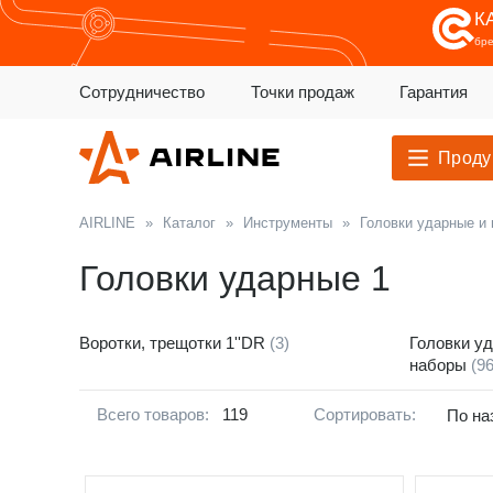
К
бр
Сотрудничество
Точки продаж
Гарантия
Проду
AIRLINE
»
Каталог
»
Инструменты
»
Головки ударные и
Головки ударные 1
Воротки, трещотки 1''DR
(3)
Головки у
наборы
(96
Всего товаров:
119
Сортировать:
По на