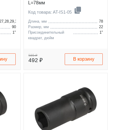
L=78мм
Код товара: AT-IS1-05
,27,28,29,30,32,33,34,35,36,38,40,41,42,46,50,52,55,58,60,63,65мм
Длина, мм
78
90
Размер, мм
22
1"
Присоединительный
1"
квадрат, дюйм
585 ₽
зину
В корзину
492 ₽