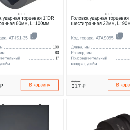
а ударная торцевая 1"DR
Головка ударная торцевая
ранная 80мм, L=100мм
шестигранная 22мм, L=90
ара: AT-IS1-35
Код товара: ATAS095
мм
100
Длина, мм
 мм
80
Размер, мм
инительный
1"
Присоединительный
 дюйм
квадрат, дюйм
730 ₽
В корзину
В кор
 ₽
617 ₽