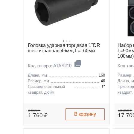
Головка ударная торцевая 1"DR
Набор 
шестигранная 46мм, L=160мм
L=90мм
100мм)
Код товара: ATAS210
Код то
Длина, мм
160
Размер
Размер, мм
46
Длина, 
Присоединительный
1"
Присоед
квадрат, дюйм
квадрат,
2 060 ₽
19 250 ₽
В корзину
1 760 ₽
17 70