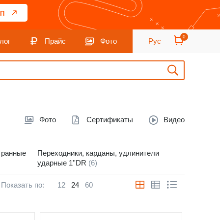
П
0
лог
Прайс
Фото
Рус
Фото
Сертификаты
Видео
гранные
Переходники, карданы, удлинители
ударные 1''DR
(6)
Показать по:
12
24
60