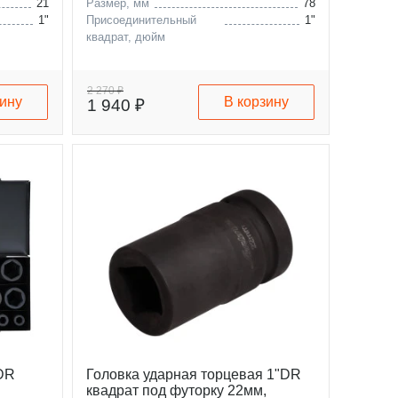
21
Размер, мм
78
1"
Присоединительный
1"
квадрат, дюйм
2 270 ₽
зину
В корзину
1 940 ₽
"DR
Головка ударная торцевая 1"DR
квадрат под футорку 22мм,