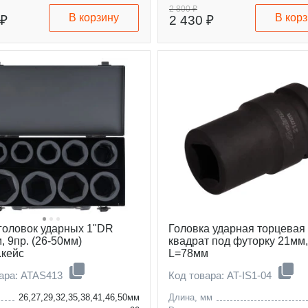
2 800 ₽
В корзину
В кор
 ₽
2 430 ₽
головок ударных 1"DR
Головка ударная торцевая
, 9пр. (26-50мм)
квадрат под футорку 21мм,
.кейс
L=78мм
вара: ATAS413
Код товара: AT-IS1-04
26,27,29,32,35,38,41,46,50мм
Длина, мм