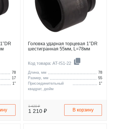
 1"DR
Головка ударная торцевая 1"DR
мм
шестигранная 55мм, L=78мм
Код товара: AT-IS1-22
78
Длина, мм
78
17
Размер, мм
55
1"
Присоединительный
1"
квадрат, дюйм
1 420 ₽
зину
В корзину
1 210 ₽