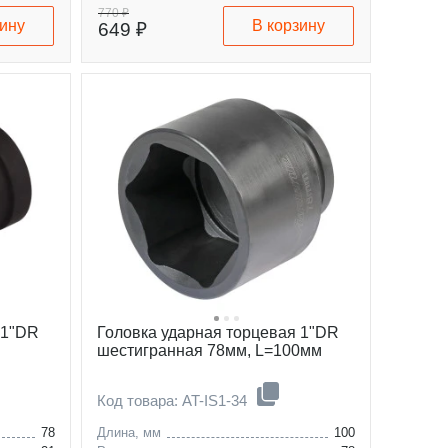
770 ₽
зину
В корзину
649 ₽
 1"DR
Головка ударная торцевая 1"DR
шестигранная 78мм, L=100мм
Код товара: AT-IS1-34
78
Длина, мм
100