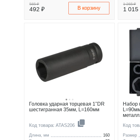
585 ₽
1 265 ₽
В корзину
492 ₽
1 015
Головка ударная торцевая 1"DR
Набор 
шестигранная 35мм, L=160мм
L=90мм
металл
Код товара: ATAS206
Код то
Длина, мм
160
Размер