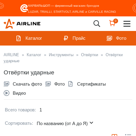
КАРВИЛЬШОП — фирменный магазин
брендов
LUZAR, TRIALLI, STARTVOLT, AIRLINE и CARVILLE RACING
0
Каталог
Прайс
Фото
AIRLINE
»
Каталог
»
Инструменты
»
Отвёртки
»
Отвёртки
ударные
Отвёртки ударные
Скачать фото
Фото
Сертификаты
Видео
Всего товаров:
1
Сортировать:
По названию (от А до Я)