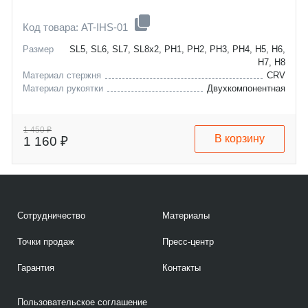
Код товара: AT-IHS-01
Размер
SL5, SL6, SL7, SL8x2, PH1, PH2, PH3, PH4, H5, H6,
H7, H8
Материал стержня
CRV
Материал рукоятки
Двухкомпонентная
1 450 ₽
В корзину
1 160 ₽
Сотрудничество
Материалы
Точки продаж
Пресс-центр
Гарантия
Контакты
Пользовательское соглашение