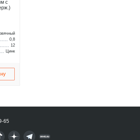
мм с
ерж.)
рвячный
0,8
12
Цинк
ину
9-65