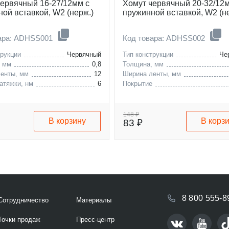
червячный 16-27/12мм с
Хомут червячный 20-32/12
ой вставкой, W2 (нерж.)
пружинной вставкой, W2 (н
вара: ADHSS001
Код товара: ADHSS002
трукции
Червячный
Тип конструкции
Че
, мм
0,8
Толщина, мм
енты, мм
12
Ширина ленты, мм
атяжки, нм
6
Покрытие
148 ₽
В корзину
В корз
83 ₽
8 800 555-8
Сотрудничество
Материалы
Точки продаж
Пресс-центр