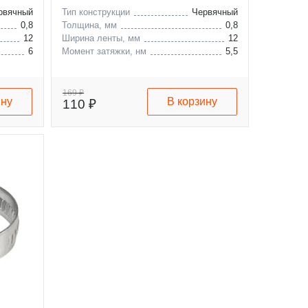
рвячный
Тип конструкции
Червячный
0,8
Толщина, мм
0,8
12
Ширина ленты, мм
12
6
Момент затяжки, нм
5,5
169 ₽
ину
В корзину
110 ₽