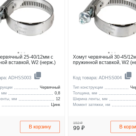
червячный 25-40/12мм с
Хомут червячный 30-45/12
ой вставкой, W2 (нерж.)
пружинной вставкой, W2 (н
вара: ADHSS003
Код товара: ADHSS004
трукции
Червячный
Тип конструкции
Че
, мм
0,8
Толщина, мм
енты, мм
12
Ширина ленты, мм
е
Цинк
Момент затяжки, нм
152 ₽
В корзину
В корз
99 ₽