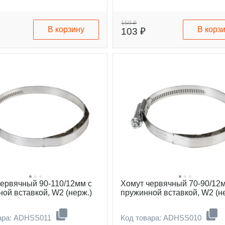
159 ₽
В корзину
В корз
103 ₽
червячный 90-110/12мм с
Хомут червячный 70-90/12
ой вставкой, W2 (нерж.)
пружинной вставкой, W2 (н
ара: ADHSS011
Код товара: ADHSS010