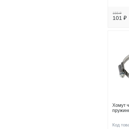
155 ₽
101 ₽
Хомут 
пружинн
Код тов