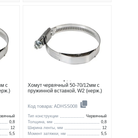
мм с
Хомут червячный 50-70/12мм с
ерж.)
пружинной вставкой, W2 (нерж.)
Код товара: ADHSS008
рвячный
Тип конструкции
Червячный
0,8
Толщина, мм
0,8
12
Ширина ленты, мм
12
5,5
Момент затяжки, нм
5,5