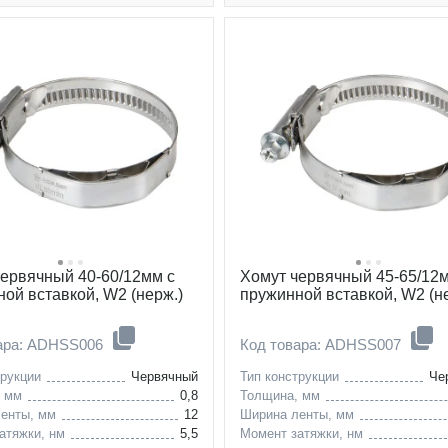
червячный 40-60/12мм с
Хомут червячный 45-65/12
ой вставкой, W2 (нерж.)
пружинной вставкой, W2 (н
вара: ADHSS006
Код товара: ADHSS007
трукции
Червячный
Тип конструкции
Че
, мм
0,8
Толщина, мм
енты, мм
12
Ширина ленты, мм
атяжки, нм
5,5
Момент затяжки, нм