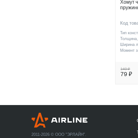
Хомут 
пружинн
Код то
Тип конс
Толщина
Ширина л
Момент з
140 ₽
79 ₽
2011-2026 © ООО "ЭРЛАЙН".