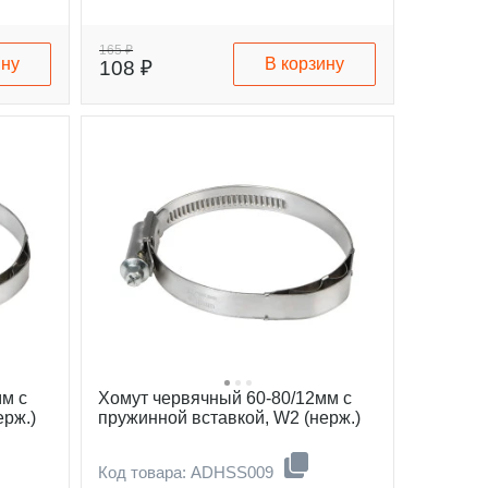
165 ₽
ину
В корзину
108 ₽
мм с
Хомут червячный 60-80/12мм с
ерж.)
пружинной вставкой, W2 (нерж.)
Код товара: ADHSS009