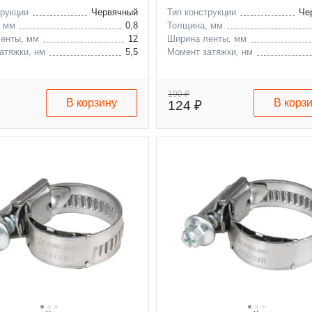
трукции
Червячный
Тип конструкции
Че
, мм
0,8
Толщина, мм
енты, мм
12
Ширина ленты, мм
атяжки, нм
5,5
Момент затяжки, нм
190 ₽
В корзину
В корз
124 ₽