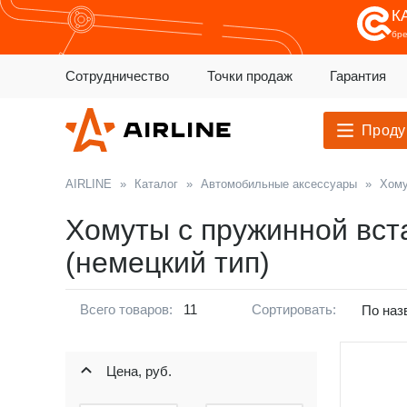
К
бр
Сотрудничество
Точки продаж
Гарантия
Проду
AIRLINE
»
Каталог
»
Автомобильные аксессуары
»
Хому
Хомуты с пружинной вст
(немецкий тип)
Всего товаров:
11
Сортировать:
По наз
Цена, руб.