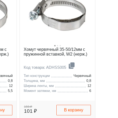
мм с
Хомут червячный 35-50/12мм с
ерж.)
пружинной вставкой, W2 (нерж.)
Код товара: ADHSS005
рвячный
Тип конструкции
Червячный
0,8
Толщина, мм
0,8
12
Ширина ленты, мм
12
5,5
Момент затяжки, нм
6
155 ₽
ину
В корзину
101 ₽