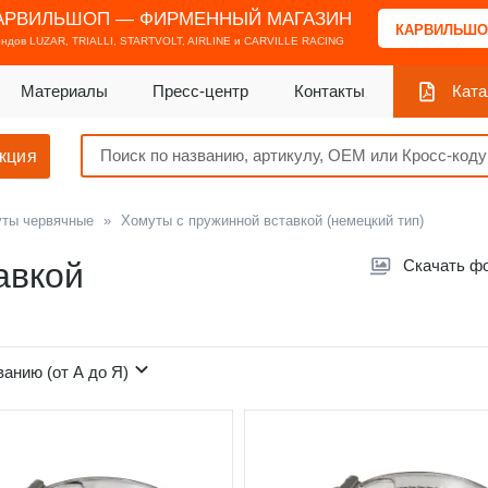
АРВИЛЬШОП — ФИРМЕННЫЙ МАГАЗИН
КАРВИЛЬШО
ендов
LUZAR, TRIALLI, STARTVOLT, AIRLINE и CARVILLE RACING
Материалы
Пресс-центр
Контакты
Ката
кция
ты червячные
»
Хомуты с пружинной вставкой (немецкий тип)
авкой
Скачать ф
ванию (от А до Я)