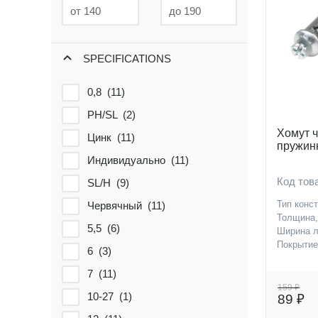
SPECIFICATIONS
0,8 (
11
)
PH/SL (
2
)
Хомут 
Цинк (
11
)
пружинн
Индивидуально (
11
)
Код то
SL/H (
9
)
Тип конс
Червячный (
11
)
Толщина
5,5 (
6
)
Ширина л
Покрыти
6 (
3
)
7 (
11
)
159 ₽
10-27 (
1
)
89 ₽