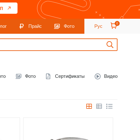
П
0
лог
Прайс
Фото
Рус
ото
Фото
Сертификаты
Видео