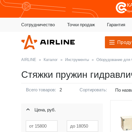
К
бр
Сотрудничество
Точки продаж
Гарантия
Проду
AIRLINE
»
Каталог
»
Инструменты
»
Оборудование для
Стяжки пружин гидравли
Всего товаров:
2
Сортировать:
По назв
Цена, руб.