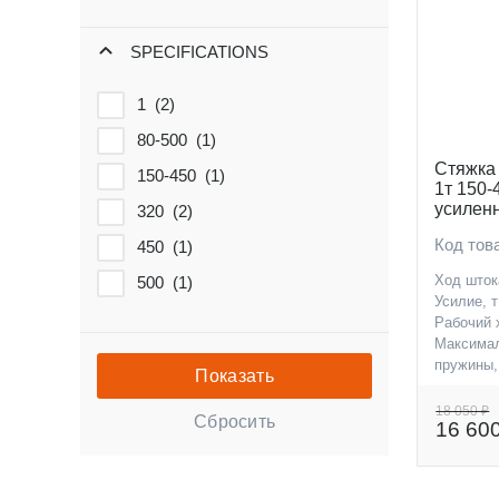
SPECIFICATIONS
1 (
2
)
80-500 (
1
)
Стяжка
150-450 (
1
)
1т 150-
усилен
320 (
2
)
Код то
450 (
1
)
Ход шток
500 (
1
)
Усилие, т
Рабочий 
Максимал
пружины,
18 050 ₽
16 60