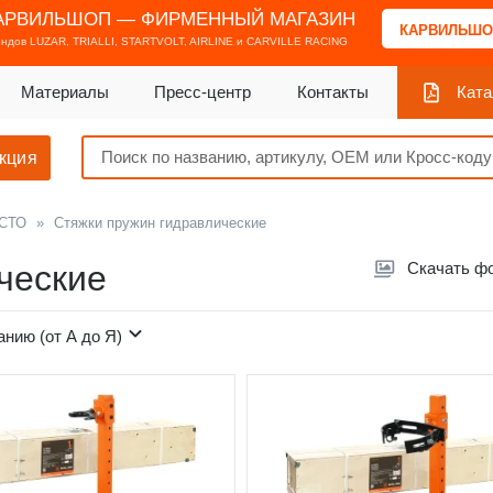
АРВИЛЬШОП — ФИРМЕННЫЙ МАГАЗИН
КАРВИЛЬШО
ендов
LUZAR, TRIALLI, STARTVOLT, AIRLINE и CARVILLE RACING
Материалы
Пресс-центр
Контакты
Ката
кция
 СТО
»
Стяжки пружин гидравлические
ческие
Скачать ф
анию (от А до Я)