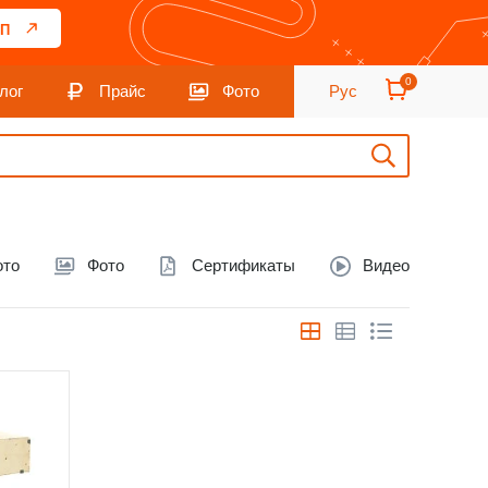
П
0
лог
Прайс
Фото
Рус
ото
Фото
Сертификаты
Видео