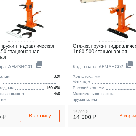
 пружин гидравлическая
Стяжка пружин гидравличе
450 стационарная,
1т 80-500 стационарная
ная
вара: AFMSHC01
Код товара: AFMSHC02
а, мм
320
Ход штока, мм
1
Усилие, т
ход, мм
150-450
Рабочий ход, мм
ьная высота
450
Максимальная высота
 мм
пружины, мм
15 800 ₽
В корзину
В корз
0 ₽
14 500 ₽