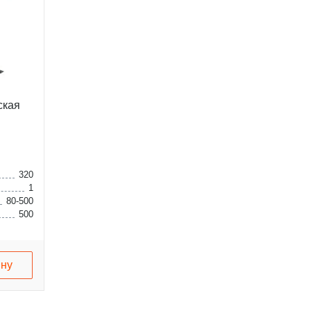
ская
320
1
80-500
500
ину