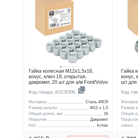
Гайка колесная M12x1,5x16,
Гайка 
конус, ключ 19, открытая,
конус, 
дакромет, 20 шт для а/м Ford/Volvo
шт для 
Код товара: ASCR306
Код то
Материал
Сталь 40CR
Материа
Размер резьбы
M12 x 1,5
Размер 
Общая длина, мм
16
Общая д
Покрытие
Дакромет
Покрыти
ford
b-max
subaru
volvo
c-max
suzuki