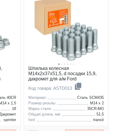
,
Шпилька колесная
M14x2x37x51,5, d посадки 15,9,
м
дакромет для а/м Ford
Код товара: ASTD013
аль 40CR
Материал
Сталь SCM435
M14 x 1,5
Размер резьбы
M14 x 2
18
Марка стали
35CR-MO
Дакромет
Общая длина, мм
51,5
sprinter
ford
transit
crafter