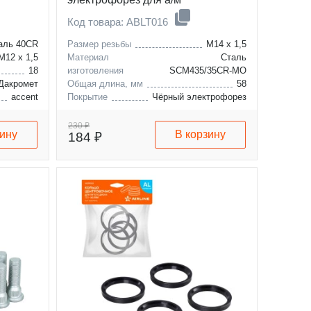
VW/Mercedes
Код товара: ABLT016
аль 40CR
Размер резьбы
M14 x 1,5
M12 x 1,5
Материал
Сталь
18
изготовления
SCM435/35CR-MO
Дакромет
Общая длина, мм
58
accent
Покрытие
Чёрный электрофорез
solaris
ford
galaxy
mercedes-benz
sprinter
230 ₽
зину
В корзину
184 ₽
seat
t1
vw
alhambra