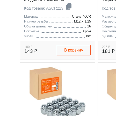
Код товара: ASCR223
Код то
Материал
Сталь 40CR
Материа
Размер резьбы
M12 x 1,25
Размер 
Общая длина, мм
26
Общая д
Покрытие
Хром
Покрыти
subaru
brz
hyundai
suzuki
forester
kia
180 ₽
225 ₽
В корзину
143 ₽
181 ₽