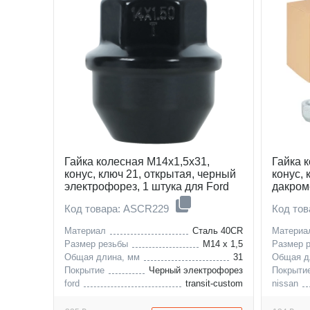
Гайка колесная M14x1,5x31,
Гайка 
конус, ключ 21, открытая, черный
конус, 
электрофорез, 1 штука для Ford
дакроме
Код товара: ASCR229
Код то
Материал
Сталь 40CR
Материа
Размер резьбы
M14 x 1,5
Размер 
Общая длина, мм
31
Общая д
Покрытие
Черный электрофорез
Покрыти
ford
transit-custom
nissan
renault
smart