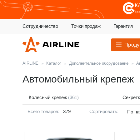
К
бр
Сотрудничество
Точки продаж
Гарантия
Проду
AIRLINE
»
Каталог
»
Дополнительное оборудование
»
А
Автомобильный крепеж
Колесный крепеж
(361)
Секрет
Всего товаров:
379
Сортировать:
По на