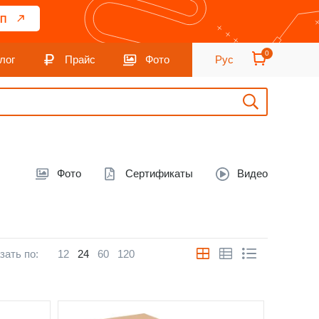
П
0
лог
Прайс
Фото
Рус
Фото
Сертификаты
Видео
зать по:
12
24
60
120