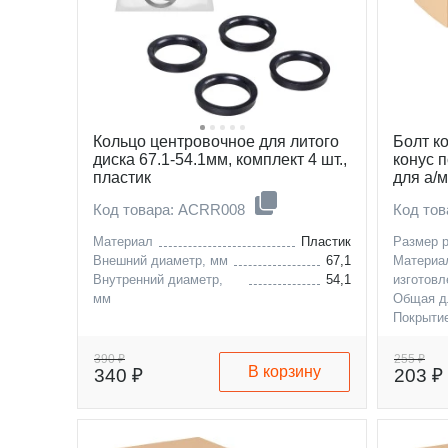
Кольцо центровочное для литого
Болт к
диска 67.1-54.1мм, комплект 4 шт.,
конус 
пластик
для а/м
Код товара: ACRR008
Код тов
Материал
Пластик
Размер 
Внешний диаметр, мм
67,1
Материа
Внутренний диаметр,
54,1
изготовл
мм
Общая д
Покрыти
dacia
renault
390 ₽
255 ₽
В корзину
340 ₽
203 ₽