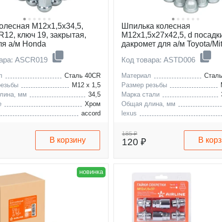
колесная M12x1,5x34,5,
Шпилька колесная
R12, ключ 19, закрытая,
M12x1,5x27x42,5, d посадки
ля а/м Honda
дакромет для а/м Toyota/Mit
вара: ASCR019
Код товара: ASTD006
л
Сталь 40CR
Материал
Стал
резьбы
M12 x 1,5
Размер резьбы
лина, мм
34,5
Марка стали
е
Хром
Общая длина, мм
accord
lexus
mitsubishi
toyota
185 ₽
В корзину
В кор
120 ₽
новинка