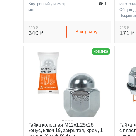
Внутренний диаметр,
66,1
изготовл
мм
Общая д
Покрыти
infiniti
mercedes
390 ₽
215 ₽
В корзину
340 ₽
171 ₽
новинка
Гайка колесная M12x1,25x26,
Гайка 
конус, ключ 19, закрытая, хром, 1
с пласт
шт для Suzuki/Subaru
закрыта