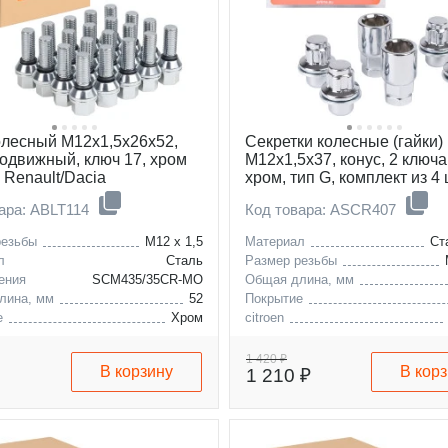
олесный M12x1,5x26x52,
Секретки колесные (гайки)
подвижный, ключ 17, хром
М12x1,5x37, конус, 2 ключа
 Renault/Dacia
хром, тип G, комплект из 4 
2 головок для а/м Toyota/L
ара: ABLT114
Код товара: ASCR407
резьбы
M12 x 1,5
Материал
Ст
л
Сталь
Размер резьбы
ения
SCM435/35CR-MO
Общая длина, мм
лина, мм
52
Покрытие
е
Хром
citroen
dokker
fiat
c
logan
hyundai
1 420 ₽
В корзину
В кор
1 210 ₽
kia
lexus
mitsubishi
peugeot