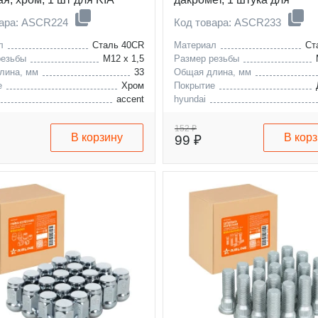
Hyundai/Mitsubishi/KIA
вара: ASCR224
Код товара: ASCR233
л
Сталь 40CR
Материал
Ст
резьбы
M12 x 1,5
Размер резьбы
лина, мм
33
Общая длина, мм
е
Хром
Покрытие
accent
hyundai
solaris
mitsubishi
152 ₽
В корзину
В кор
99 ₽