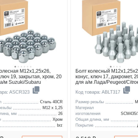
toyota
scion
genesis
колесная M12x1,25x26,
Болт колесный M12x1,25x2
ключ 19, закрытая, хром, 20
конус, ключ 17, дакромет, 2
а/м Suzuki/Subaru
для а/м Лада/Peugeot/Citr
серия
вара: ASCR323
Код товара: ABLT317
л
Сталь 40CR
Размер резьбы
M
резьбы
M12 x 1,25
Материал
лина, мм
26
изготовления
SCM435/
е
Хром
Общая длина, мм
brz
Покрытие
forester
citroen
ds