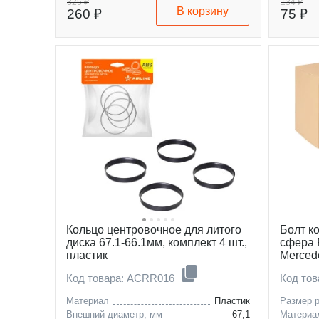
325 ₽
134 ₽
В корзину
260 ₽
75 ₽
datsun
Кольцо центровочное для литого
Болт к
диска 67.1-66.1мм, комплект 4 шт.,
сфера 
пластик
Mercedes
Код товара: ACRR016
Код тов
Материал
Пластик
Размер 
Внешний диаметр, мм
67,1
Материа