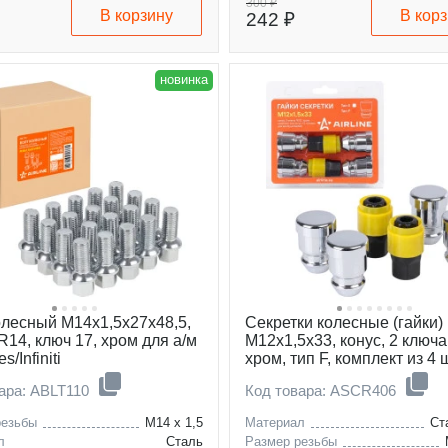
300 ₽
В корзину
В кор
242 ₽
almera
новинка
олесный M14x1,5x27x48,5,
Секретки колесные (гайки)
R14, ключ 17, хром для а/м
М12x1,5x33, конус, 2 ключа
/Infiniti
хром, тип F, комплект из 4 
головок для а/м Hyundai/K
ара: ABLT110
Код товара: ASCR406
резьбы
M14 x 1,5
Материал
Ст
л
Сталь
Размер резьбы