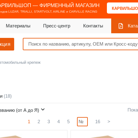
АРВИЛЬШОП — ФИРМЕННЫЙ МАГАЗИН
КАРВИЛЬШО
ендов
LUZAR, TRIALLI, STARTVOLT, AIRLINE и CARVILLE RACING
Материалы
Пресс-центр
Контакты
Ката
кция
втомобильный крепеж
ки
(18)
Пока
званию (от А до Я)
1
2
3
4
5
16
>