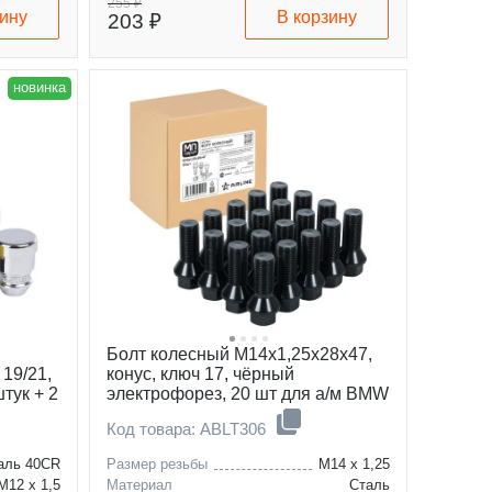
255 ₽
зину
В корзину
203 ₽
новинка
Болт колесный M14x1,25x28x47,
 19/21,
конус, ключ 17, чёрный
штук + 2
электрофорез, 20 шт для а/м BMW
IA
Код товара: ABLT306
аль 40CR
Размер резьбы
M14 x 1,25
M12 x 1,5
Материал
Сталь