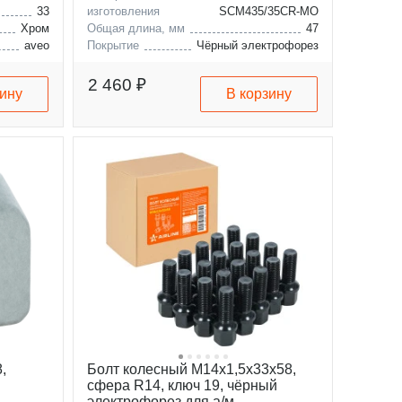
33
изготовления
SCM435/35CR-MO
Хром
Общая длина, мм
47
aveo
Покрытие
Чёрный электрофорез
captiva
alpina
b7
bmw
1
2 460 ₽
зину
В корзину
mini
2
,
Болт колесный M14x1,5x33x58,
сфера R14, ключ 19, чёрный
электрофорез для а/м