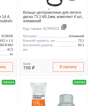
Кольцо центровочное для литого
 14,4,
диска 73.1-60.1мм, комплект 4 шт.,
subishi
алюминий
Код товара: ACRR023
ь SCM435
Материал
Алюминий
M12 x 1,5
Внешний диаметр, мм
73,1
35CR-MO
Внутренний диаметр,
60,1
42,5
мм
es
l-200
pajero
815 ₽
зину
В корзину
705 ₽
новинка
новинка