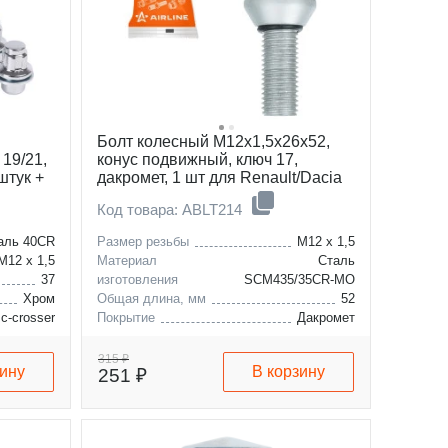
Болт колесный M12x1,5x26x52,
 19/21,
конус подвижный, ключ 17,
штук +
дакромет, 1 шт для Renault/Dacia
exus
Код товара: ABLT214
аль 40CR
Размер резьбы
M12 x 1,5
M12 x 1,5
Материал
Сталь
37
изготовления
SCM435/35CR-MO
Хром
Общая длина, мм
52
c-crosser
Покрытие
Дакромет
4-aircross
dacia
dokker
fullback
renault
logan
315 ₽
зину
В корзину
251 ₽
equus
lada
sandero
genesis
h350
santamo