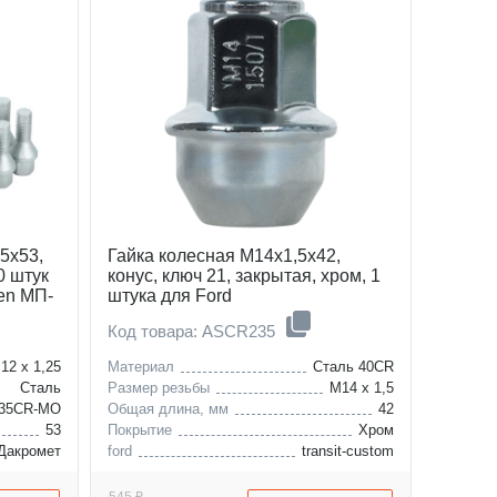
terracan
trajet
joice
5x53,
Гайка колесная M14x1,5x42,
0 штук
конус, ключ 21, закрытая, хром, 1
oen МП-
штука для Ford
Код товара: ASCR235
12 x 1,25
Материал
Сталь 40CR
Сталь
Размер резьбы
M14 x 1,5
35CR-MO
Общая длина, мм
42
53
Покрытие
Хром
Дакромет
ford
transit-custom
berlingo
c-elysee
545 ₽