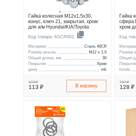
Гайка колесная M12x1,5x30,
Гайка 
конус, ключ 21, закрытая, хром
сфера 
для а/м Hyundai/KIA/Toyota
хром д
Код товара: ASCR001
Код то
Материал
Сталь 40CR
Материа
Размер резьбы
M12 x 1,5
Размер 
Общая длина, мм
30
Общая д
Покрытие
Хром
Покрыти
geely
mk
honda
hyundai
accent
kia
solaris
173 ₽
197 ₽
В корзину
113 ₽
128 ₽
mazda
atos