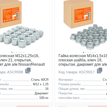
колесная M12x1,25x16,
Гайка колесная M14x1,5x18
ключ 21, открытая,
плоская шайба, ключ 19,
т для а/м Nissan/Renault
открытая, дакромет для а/
Mercedes/VW
вара: ASCR008
Код товара: ASCR017
л
Сталь 40CR
Материал
Ст
резьбы
M12 x 1,25
Размер резьбы
лина, мм
16
Общая длина, мм
е
Дакромет
Покрытие
100-nx
mercedes-benz
200-sx
vw
fairlady-z
dodge