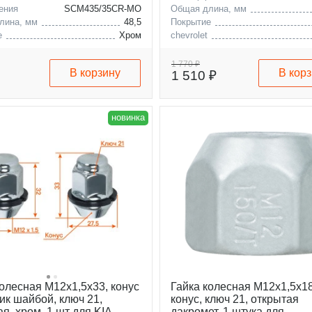
ения
SCM435/35CR-MO
Общая длина, мм
лина, мм
48,5
Покрытие
е
Хром
chevrolet
q
ford
-benz
a-class
1 770 ₽
В корзину
В кор
1 510 ₽
новинка
колесная M12x1,5x33, конус
Гайка колесная M12x1,5x18
ик шайбой, ключ 21,
конус, ключ 21, открытая
я, хром, 1 шт для KIA
дакромет, 1 штука для