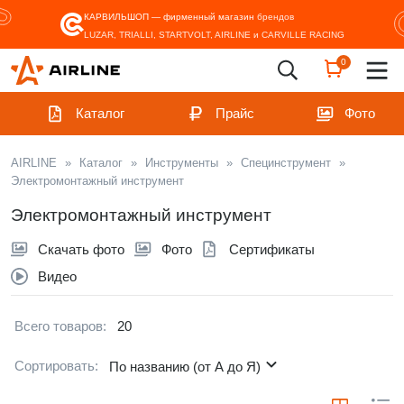
КАРВИЛЬШОП — фирменный магазин
брендов
LUZAR, TRIALLI, STARTVOLT, AIRLINE и CARVILLE RACING
0
Каталог
Прайс
Фото
AIRLINE
»
Каталог
»
Инструменты
»
Специнструмент
»
Электромонтажный инструмент
Электромонтажный инструмент
Скачать фото
Фото
Сертификаты
Видео
Всего товаров:
20
Сортировать:
По названию (от А до Я)