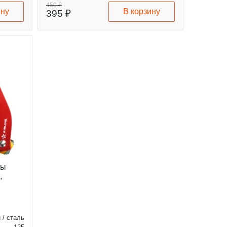
450 ₽
ину
В корзину
395 ₽
ны
,
/ сталь