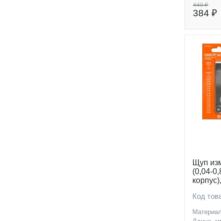
440 ₽
384 ₽
Щуп из
(0,04-0
корпус)
Код тов
Материа