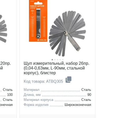
20пр.
Щуп измерительный, набор 26пр.
ой
(0,04-0,63мм, L-90мм, стальной
корпус), блистер
Код товара: ATBQ305
Сталь
Материал
Сталь
100
Длина, мм
90
Сталь
Материал корпуса
Сталь
онечная
Форма изделия
Ширококонечная