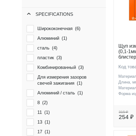
SPECIFICATIONS
Ширококонечная (
6
)
Алюминий (
1
)
Щуп из
сталь (
4
)
(0,1-1м
блисте
пластик (
3
)
Код тов
Комбинированный (
3
)
Материа
Для измерения зазоров
Длина, м
свечей зажигания (
1
)
Материал
Алюминий / сталь (
1
)
Форма и
8 (
2
)
11 (
1
)
315 ₽
254 ₽
13 (
1
)
17 (
1
)