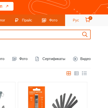
П
0
лог
Прайс
Фото
Рус
ото
Фото
Сертификаты
Видео