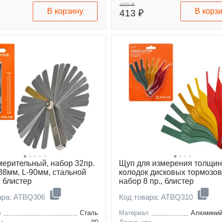
490 ₽
В корзину
В корз
413 ₽
мерительный, набор 32пр.
Щуп для измерения толщи
,88мм, L-90мм, стальной
колодок дисковых тормозов
, блистер
набор 8 пр., блистер
ара: ATBQ306
Код товара: ATBQ310
л
Сталь
Материал
Алюминий 