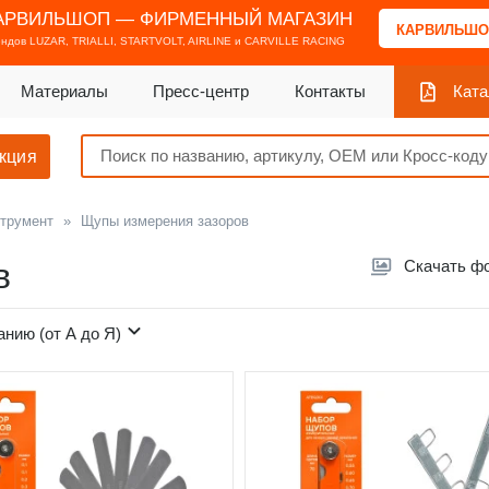
АРВИЛЬШОП — ФИРМЕННЫЙ МАГАЗИН
КАРВИЛЬШО
ендов
LUZAR, TRIALLI, STARTVOLT, AIRLINE и CARVILLE RACING
Материалы
Пресс-центр
Контакты
Ката
кция
трумент
»
Щупы измерения зазоров
в
Скачать ф
анию (от А до Я)