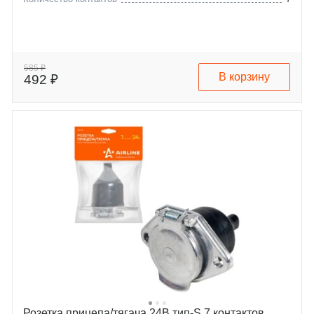
585 ₽
В корзину
492 ₽
Розетка прицепа/тягача 24В тип-S 7 контактов