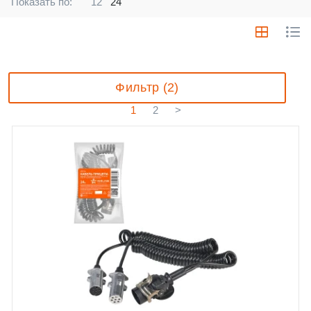
Показать по:
12
24
Фильтр (2)
1
2
>