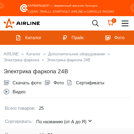
КАРВИЛЬШОП — фирменный магазин
брендов
LUZAR, TRIALLI, STARTVOLT, AIRLINE и CARVILLE RACING
0
Каталог
Прайс
Фото
AIRLINE
»
Каталог
»
Дополнительное оборудование
»
Электрика фаркопа
»
Электрика фаркопа 24В
Электрика фаркопа 24В
Скачать фото
Фото
Сертификаты
Видео
Всего товаров:
25
Сортировать:
По названию (от А до Я)