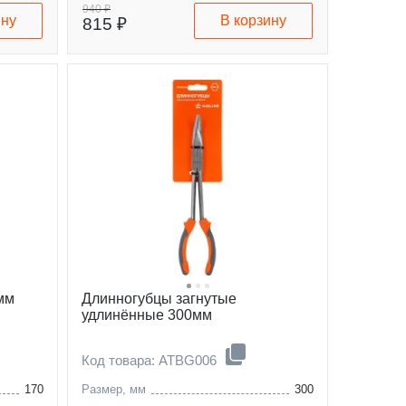
940 ₽
ину
В корзину
815 ₽
мм
Длинногубцы загнутые
удлинённые 300мм
Код товара: ATBG006
170
Размер, мм
300