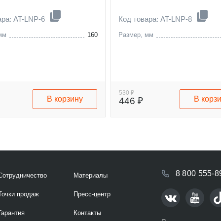
ара: AT-LNP-6
Код товара: AT-LNP-8
мм
160
Размер, мм
530 ₽
В корзину
В корз
446 ₽
8 800 555-8
Сотрудничество
Материалы
Точки продаж
Пресс-центр
Гарантия
Контакты