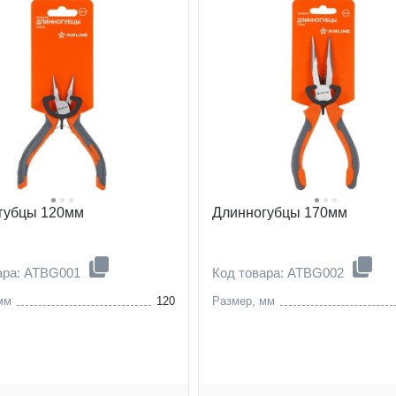
губцы 120мм
Длинногубцы 170мм
ара: ATBG001
Код товара: ATBG002
мм
120
Размер, мм