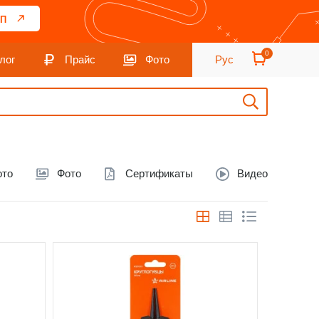
П
0
лог
Прайс
Фото
Рус
ото
Фото
Сертификаты
Видео