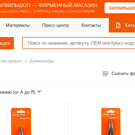
АРВИЛЬШОП — ФИРМЕННЫЙ МАГАЗИН
КАРВИЛЬШО
ендов
LUZAR, TRIALLI, STARTVOLT, AIRLINE и CARVILLE RACING
Материалы
Пресс-центр
Контакты
Ката
кция
 инструмент
»
Длинногубцы
Скачать ф
ванию (от А до Я)