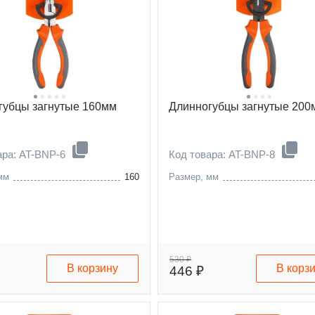
губцы загнутые 160мм
Длинногубцы загнутые 200
ара: AT-BNP-6
Код товара: AT-BNP-8
мм
160
Размер, мм
530 ₽
В корзину
В корз
446 ₽