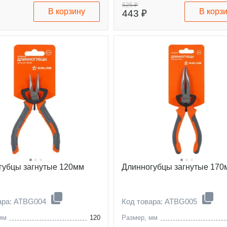
525 ₽
В корзину
В корз
443 ₽
губцы загнутые 120мм
Длинногубцы загнутые 170
ара: ATBG004
Код товара: ATBG005
мм
120
Размер, мм