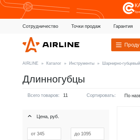
К
бр
Сотрудничество
Точки продаж
Гарантия
Проду
AIRLINE
»
Каталог
»
Инструменты
»
Шарнирно-губцевый
Длинногубцы
Всего товаров:
11
Сортировать:
По наз
Цена, руб.