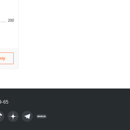
200
ину
9-65