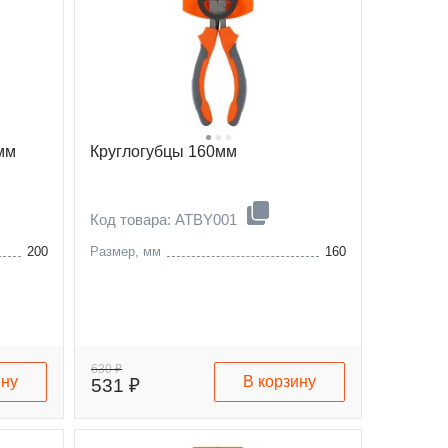
мм
Круглогубцы 160мм
Код товара: ATBY001
200
Размер, мм
160
630 ₽
ину
В корзину
531 ₽