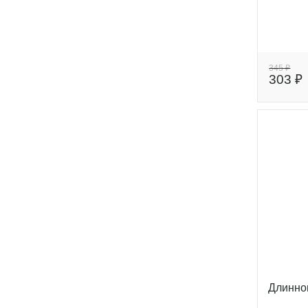
345 ₽
303 ₽
Длинно