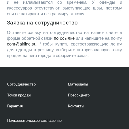
и не изламываются со временем. У одежды и
аксессуаров отсутствуют выступающие швы, поэтому
они не натирают и не травмируют кожу.
Заявка на сотрудничество
Оставьте заявку на сотрудничество на нашем сайте в
форме обратной связи
по ссылке
или напишите на почту
com@airline.su
. Чтобы купить светоотражающую ленту
для одежды в розницу, выберите авторизованную точку
продаж вашего города и оформите заказ.
Сотрудничество
Материалы
Точки продаж
Пресс-центр
Гарантия
Контакты
Пользовательское соглашение