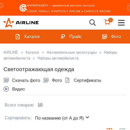
КАРВИЛЬШОП — фирменный магазин
брендов
LUZAR, TRIALLI, STARTVOLT, AIRLINE и CARVILLE RACING
0
Каталог
Прайс
Фото
AIRLINE
»
Каталог
»
Автомобильные аксессуары
»
Наборы
автомобилиста
»
Наборы автомобилиста
Светоотражающая одежда
Скачать фото
Фото
Сертификаты
Видео
Всего товаров:
10
Сортировать:
По названию (от А до Я)