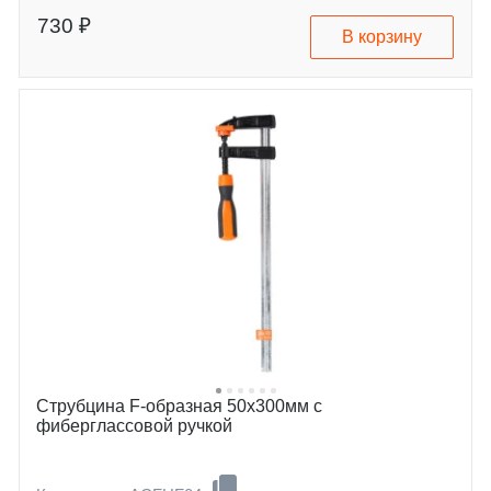
730 ₽
В корзину
Струбцина F-образная 50х300мм с
фиберглассовой ручкой