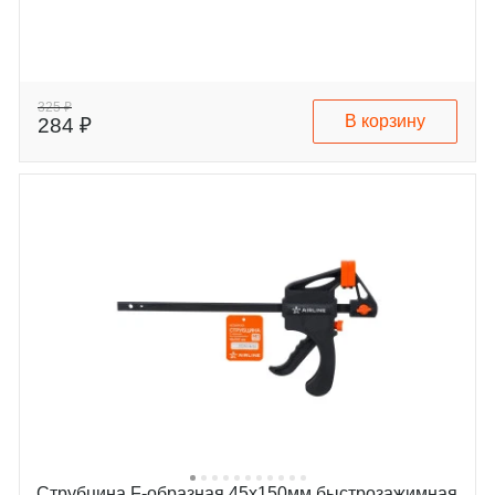
325 ₽
В корзину
284 ₽
Струбцина F-образная 45х150мм быстрозажимная