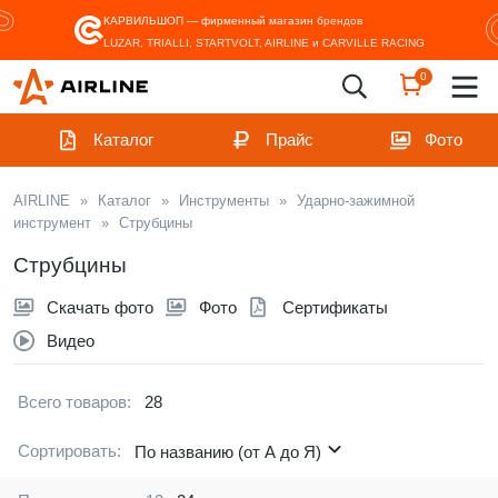
КАРВИЛЬШОП — фирменный магазин
брендов
LUZAR, TRIALLI, STARTVOLT, AIRLINE и CARVILLE RACING
0
Каталог
Прайс
Фото
AIRLINE
»
Каталог
»
Инструменты
»
Ударно-зажимной
инструмент
»
Струбцины
Струбцины
Скачать фото
Фото
Сертификаты
Видео
Всего товаров:
28
Сортировать:
По названию (от А до Я)