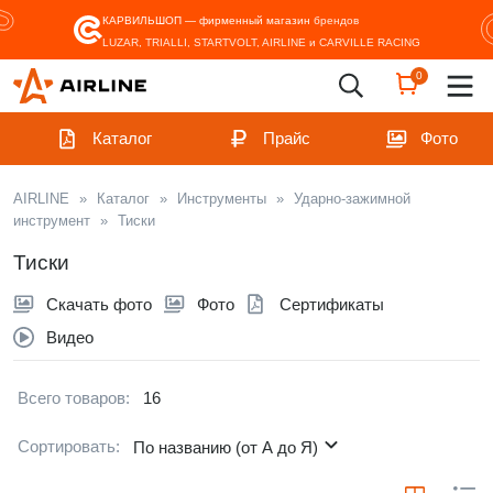
КАРВИЛЬШОП — фирменный магазин
брендов
LUZAR, TRIALLI, STARTVOLT, AIRLINE и CARVILLE RACING
0
Каталог
Прайс
Фото
AIRLINE
»
Каталог
»
Инструменты
»
Ударно-зажимной
инструмент
»
Тиски
Тиски
Скачать фото
Фото
Сертификаты
Видео
Всего товаров:
16
Сортировать:
По названию (от А до Я)