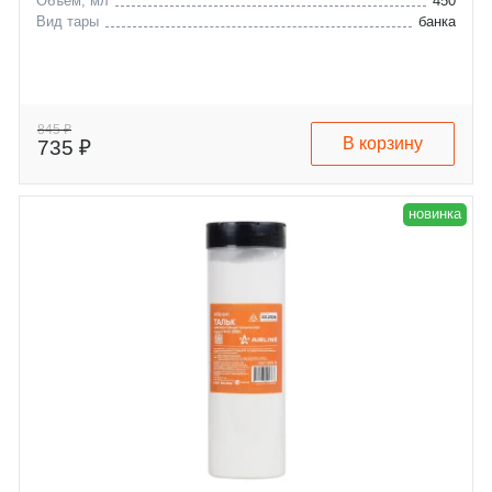
Объём, мл
450
Вид тары
банка
845 ₽
В корзину
735 ₽
новинка