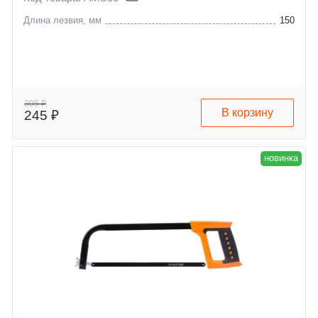
Длина лезвия, мм
150
305 ₽
В корзину
245 ₽
новинка