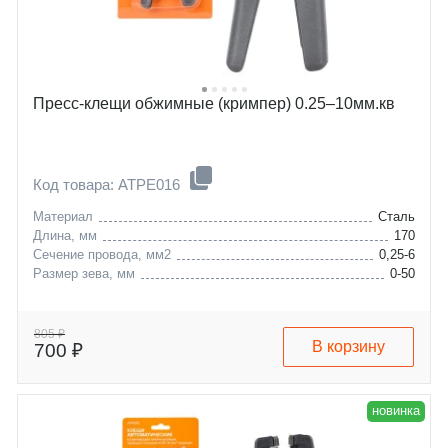
Пресс-клещи обжимные (кримпер) 0.25–10мм.кв
Код товара: ATPE016
Материал
Сталь
Длина, мм
170
Сечение провода, мм2
0,25-6
Размер зева, мм
0-50
805 ₽
В корзину
700 ₽
новинка