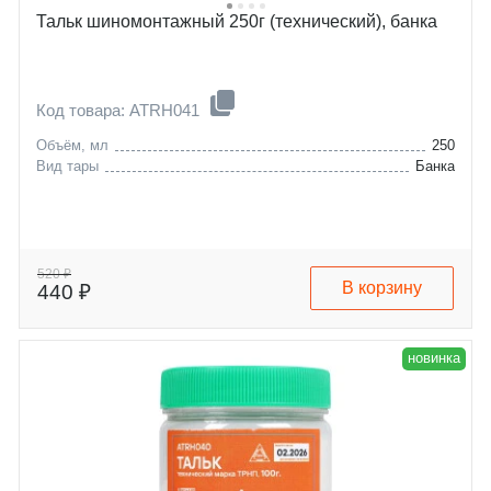
Тальк шиномонтажный 250г (технический), банка
Код товара: ATRH041
Объём, мл
250
Вид тары
Банка
520 ₽
В корзину
440 ₽
новинка