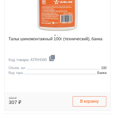
Тальк шиномонтажный 100г (технический), банка
Код товара: ATRH040
Объём, мл
100
Вид тары
Банка
350 ₽
В корзину
307 ₽