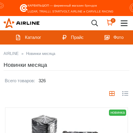
КАРВИЛЬШОП — фирменный магазин
брендов
LUZAR, TRIALLI, STARTVOLT, AIRLINE и CARVILLE RACING
0
Каталог
Прайс
Фото
AIRLINE
»
Новинки месяца
Новинки месяца
Всего товаров:
326
новинка