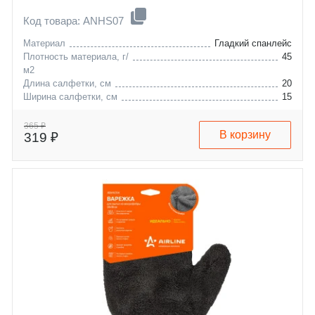
Код товара: ANHS07
Материал
Гладкий спанлейс
Плотность материала, г/
45
м2
Длина салфетки, см
20
Ширина салфетки, см
15
365 ₽
В корзину
319 ₽