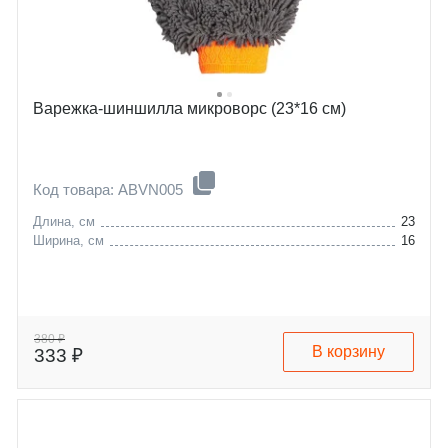
Варежка-шиншилла микроворс (23*16 см)
Код товара: ABVN005
Длина, см
23
Ширина, см
16
380 ₽
В корзину
333 ₽