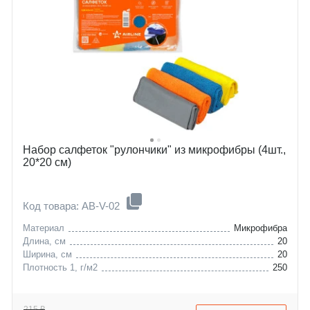
Набор салфеток "рулончики" из микрофибры (4шт.,
20*20 см)
Код товара: AB-V-02
Материал
Микрофибра
Длина, см
20
Ширина, см
20
Плотность 1, г/м2
250
215 ₽