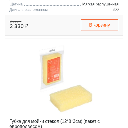
Щетина
Мягкая распушенная
Длина в разложенном
300
виде, см
2 680 ₽
В корзину
2 330 ₽
Губка для мойки стекол (12*8*3см) (пакет с
европодвесом)