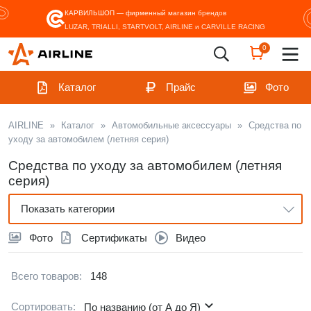
КАРВИЛЬШОП — фирменный магазин
брендов
LUZAR, TRIALLI, STARTVOLT, AIRLINE и CARVILLE RACING
0
Каталог
Прайс
Фото
AIRLINE
»
Каталог
»
Автомобильные аксессуары
»
Средства по
уходу за автомобилем (летняя серия)
Средства по уходу за автомобилем (летняя
серия)
Показать категории
Фото
Сертификаты
Видео
Всего товаров:
148
Сортировать:
По названию (от А до Я)