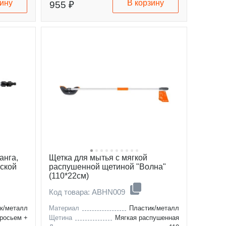
зину
В корзину
955 ₽
анга,
Щетка для мытья с мягкой
еской
распушенной щетиной "Волна"
(110*22см)
Код товара: ABHN009
к/металл
Материал
Пластик/металл
росьем +
Щетина
Мягкая распушенная