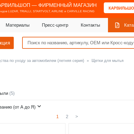
АРВИЛЬШОП — ФИРМЕННЫЙ МАГАЗИН
КАРВИЛЬШО
ендов
LUZAR, TRIALLI, STARTVOLT, AIRLINE и CARVILLE RACING
Материалы
Пресс-центр
Контакты
Ката
кция
ства по уходу за автомобилем (летняя серия)
»
Щетки для мытья
пыли
(5)
ванию (от А до Я)
1
2
>