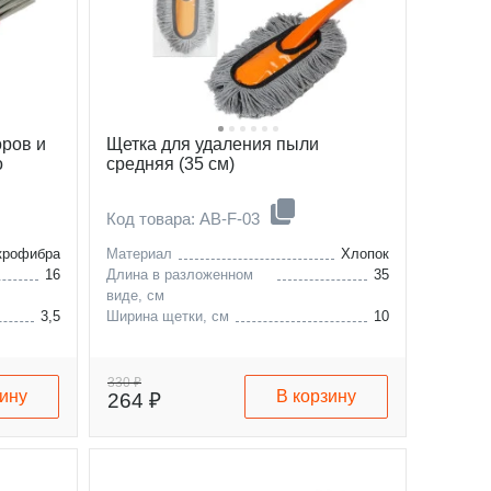
оров и
Щетка для удаления пыли
о
средняя (35 см)
Код товара: AB-F-03
крофибра
Материал
Хлопок
16
Длина в разложенном
35
виде, см
3,5
Ширина щетки, см
10
330 ₽
зину
В корзину
264 ₽