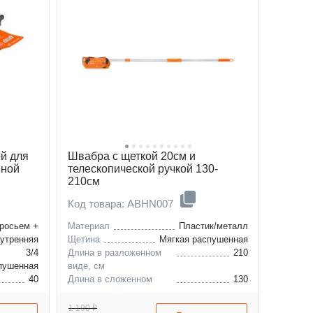
ой для
Швабра с щеткой 20см и
нной
телескопической ручкой 130-
210см
Код товара: ABHN007
росьем +
Материал
Пластик/металл
нутренняя
Щетина
Мягкая распушенная
3/4
Длина в разложенном
210
пушенная
виде, см
40
Длина в сложенном
130
виде, см
16
1 190 ₽