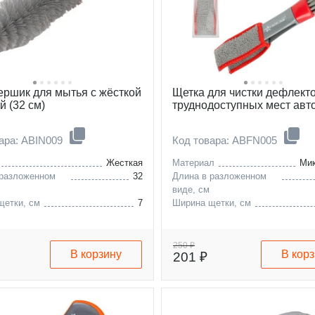
ершик для мытья с жёсткой
Щетка для чистки дефлект
й (32 см)
труднодоступных мест авт
ара: ABIN009
Код товара: ABFN005
Жесткая
Материал
Ми
 разложенном
32
Длина в разложенном
виде, см
щетки, см
7
Ширина щетки, см
250 ₽
В корзину
В кор
201 ₽