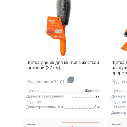
Щетка-ершик для мытья с жёсткой
Щетка 
щетиной (27 см)
распуш
прорез
см)
Код товара: AB-I-01
Код тов
Щетина
Жесткая
Щетина
Длина в разложенном
27
Длина в
виде, см
виде, см
Диаметр щетины, мм
0,4
Ширина 
Диаметр
240 ₽
455 ₽