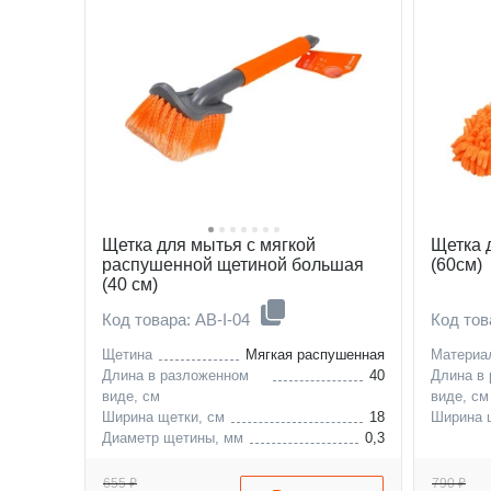
Щетка для мытья с мягкой
Щетка 
распушенной щетиной большая
(60см)
(40 см)
Код товара: AB-I-04
Код то
Щетина
Мягкая распушенная
Материа
Длина в разложенном
40
Длина в
виде, см
виде, см
Ширина щетки, см
18
Ширина 
Диаметр щетины, мм
0,3
655 ₽
790 ₽