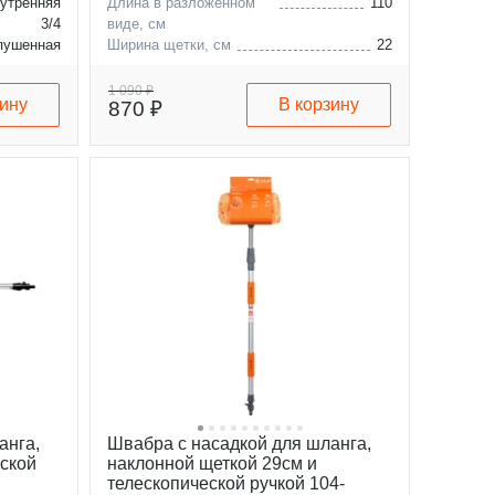
нутренняя
Длина в разложенном
110
3/4
виде, см
пушенная
Ширина щетки, см
22
100
1 090 ₽
зину
В корзину
870 ₽
анга,
Швабра с насадкой для шланга,
еской
наклонной щеткой 29см и
телескопической ручкой 104-