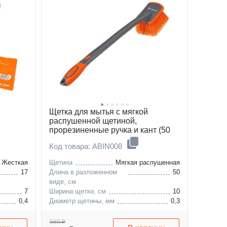
й
Щетка для мытья с мягкой
распушенной щетиной,
прорезиненные ручка и кант (50
см)
Код товара: ABIN008
Жесткая
Щетина
Мягкая распушенная
17
Длина в разложенном
50
виде, см
7
Ширина щетки, см
10
0,4
Диаметр щетины, мм
0,3
560 ₽