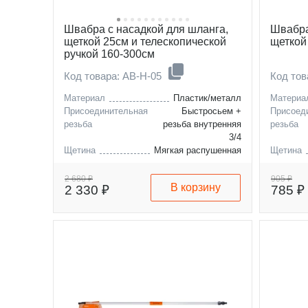
Швабра с насадкой для шланга,
Швабра
щеткой 25см и телескопической
щеткой
ручкой 160-300см
Код товара: AB-H-05
Код то
Материал
Пластик/металл
Материа
Присоединительная
Быстросьем +
Присоед
резьба
резьба внутренняя
резьба
3/4
Щетина
Мягкая распушенная
Щетина
Длина в разложенном
300
Длина в
виде, см
виде, см
2 680 ₽
905 ₽
В корзину
2 330 ₽
785 ₽