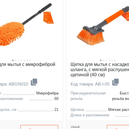
для мытья c микрофиброй
Щетка для мытья с насадк
шланга, с мягкой распуше
щетиной (40 см)
вара: ABGN010
Код товара: AB-I-05
л
Микрофибра
Присоединительная
Быст
 разложенном
60
резьба
резьба в
щетки, см
21
Щетина
Мягкая рас
Длина в разложенном
виде, см
Ширина щетки, см
750 ₽