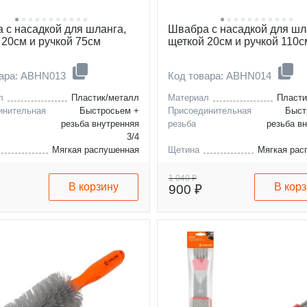
 с насадкой для шланга,
Швабра с насадкой для шл
 20см и ручкой 75см
щеткой 20см и ручкой 110с
вара: ABHN013
Код товара: ABHN014
л
Пластик/металл
Материал
Пласти
инительная
Быстросьем +
Присоединительная
Быст
резьба внутренняя
резьба
резьба в
3/4
Мягкая распушенная
Щетина
Мягкая рас
 разложенном
75
Длина в разложенном
виде, см
1 040 ₽
В корзину
В кор
900 ₽