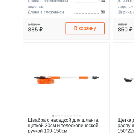
Длина в разложенном
130
Длина в
виде, см
виде, см
Длина в сложенном
80
Ширина 
виде, см
1 020 ₽
980 ₽
В корзину
885 ₽
850 ₽
Швабра с насадкой для шланга,
Щетка 
щеткой 20см и телескопической
распуш
ручкой 100-150см
150*22