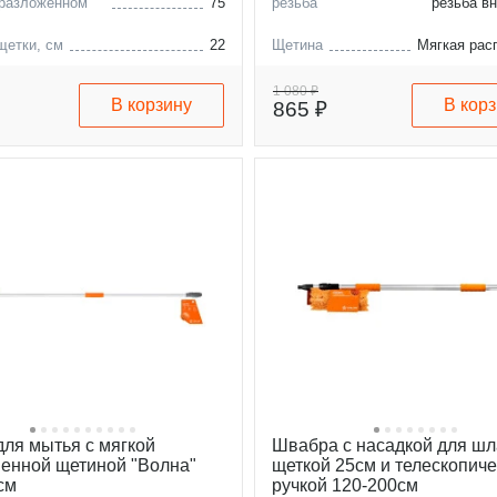
 разложенном
75
резьба
резьба в
щетки, см
22
Щетина
Мягкая рас
Длина в разложенном
виде, см
1 080 ₽
В корзину
В кор
865 ₽
для мытья с мягкой
Швабра с насадкой для шл
енной щетиной "Волна"
щеткой 25см и телескопич
см
ручкой 120-200см