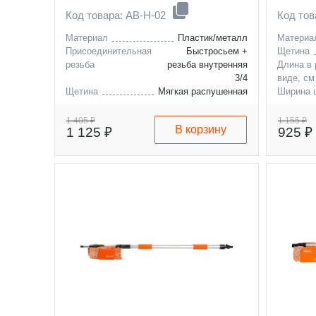
Код товара: AB-H-02
Код то
Материал
Пластик/металл
Материа
Присоединительная
Быстросьем +
Щетина
резьба
резьба внутренняя
Длина в
3/4
виде, см
Щетина
Мягкая распушенная
Ширина 
Длина в разложенном
150
виде, см
1 405 ₽
1 155 ₽
В корзину
1 125 ₽
925 ₽