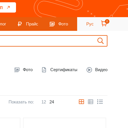
П
0
лог
Прайс
Фото
Рус
Фото
Сертификаты
Видео
Показать по:
12
24