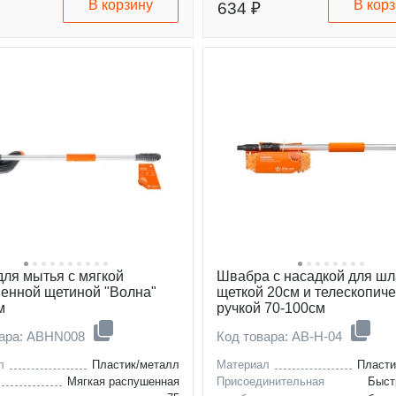
В корзину
В кор
634 ₽
для мытья с мягкой
Швабра с насадкой для шл
енной щетиной "Волна"
щеткой 20см и телескопич
м
ручкой 70-100см
вара: ABHN008
Код товара: AB-H-04
л
Пластик/металл
Материал
Пласти
Мягкая распушенная
Присоединительная
Быст