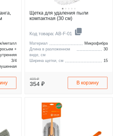
анга,
Щетка для удаления пыли
м
компактная (30 см)
Код товара: AB-F-01
к/металл
Материал
Микрофибра
росьем +
Длина в разложенном
30
нутренняя
виде, см
3/4
Ширина щетки, см
15
пушенная
110
405 ₽
зину
В корзину
354 ₽