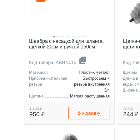
Швабра с насадкой для шланга,
Щетка-
щеткой 20см и ручкой 150см
щетино
Код товара: ABHN015
Код тов
Материал
Пластик/металл
Щетина
Присоединительная
Быстросьем +
Длина в
резьба
резьба внутренняя
виде, см
3/4
Ширина 
Щетина
Мягкая распушенная
Длина в разложенном
150
виде, см
1 190 ₽
305 ₽
В корзину
950 ₽
244 ₽