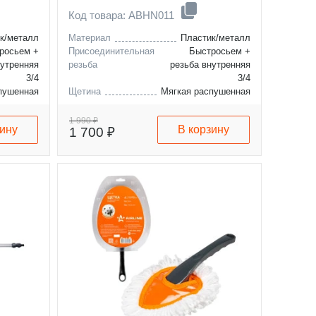
160см
Код товара: ABHN011
к/металл
Материал
Пластик/металл
росьем +
Присоединительная
Быстросьем +
нутренняя
резьба
резьба внутренняя
3/4
3/4
пушенная
Щетина
Мягкая распушенная
200
Длина в разложенном
160
виде, см
1 990 ₽
зину
В корзину
1 700 ₽