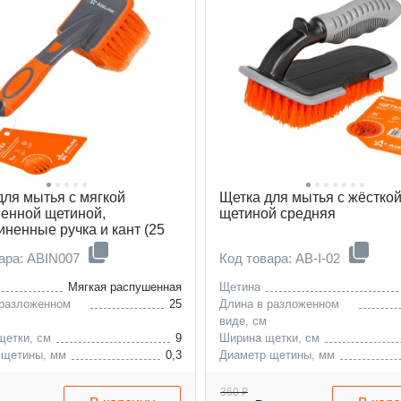
для мытья с мягкой
Щетка для мытья с жёстко
енной щетиной,
щетиной средняя
иненные ручка и кант (25
ара: ABIN007
Код товара: AB-I-02
Мягкая распушенная
Щетина
 разложенном
25
Длина в разложенном
виде, см
щетки, см
9
Ширина щетки, см
 щетины, мм
0,3
Диаметр щетины, мм
360 ₽