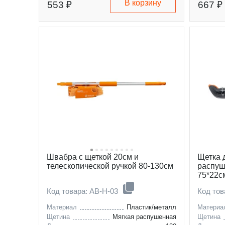
В корзину
553 ₽
667 ₽
Швабра с щеткой 20см и
Щетка 
телескопической ручкой 80-130см
распуш
75*22с
Код товара: AB-H-03
Код то
Материал
Пластик/металл
Материа
Щетина
Мягкая распушенная
Щетина