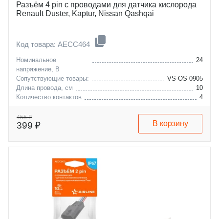
Разъём 4 pin с проводами для датчика кислорода
Renault Duster, Kaptur, Nissan Qashqai
Код товара: AECC464
Номинальное
24
напряжение, В
Сопутствующие товары:
VS-OS 0905
Длина провода, см
10
Количество контактов
4
dacia
dokker
nissan
duster
455 ₽
В корзину
399 ₽
renault
lodgy