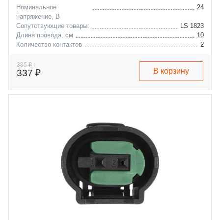
Номинальное
24
напряжение, В
Сопутствующие товары:
LS 1823
Длина провода, см
10
Количество контактов
2
audi
a3
mercedes-benz
a4
385 ₽
В корзину
337 ₽
seat
a5
skoda
a6
vw
a8