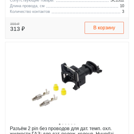
Сопутствующие товары:
SC1512
Длина провода, см
10
Количество контактов
3
chrysler
crossfire
ford
voyager
355 ₽
В корзину
313 ₽
mazda
c-max
mercedes-benz
fiesta
skoda
focus
volvo
galaxy
iveco
kuga
Разъём 2 pin без проводов для дат. темп. охл.
жидкости ГАЗ; для дат. полож. коленв. Hyundai