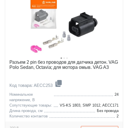
Разъем 2 pin без проводов для датчика детон. VAG
Polo Sedan, Octavia; для мотора омыв. VAG A3
Код товара: AECC253
Номинальное
24
напряжение, В
Сопутствующие товары:
VS-KS 1803, SWP 1012, AECC171
Длина провода, см
Без провода
Количество контактов
2
audi
a1
bentley
a2
300 ₽