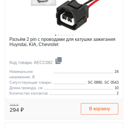
Разъём 2 pin с проводами для катушки зажигания
Huyndai, KIA, Chevrolet
Код товара: AECC082
Номинальное
24
напряжение, В
Сопутствующие товары:
SC 0890, SC 0543
Длина провода, см
10
Количество контактов
2
chevrolet
lacetti
daewoo
nubira
335 ₽
В корзину
294 ₽
hyundai
nexia
kia
accent