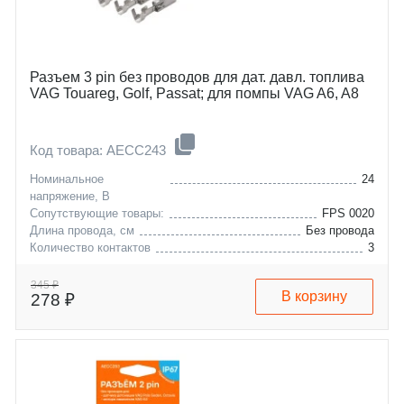
Разъем 3 pin без проводов для дат. давл. топлива
VAG Touareg, Golf, Passat; для помпы VAG A6, A8
Код товара: AECC243
Номинальное
24
напряжение, В
Сопутствующие товары:
FPS 0020
Длина провода, см
Без провода
Количество контактов
3
audi
a2
seat
a3
345 ₽
В корзину
278 ₽
skoda
a4
vw
a5
bentley
a6