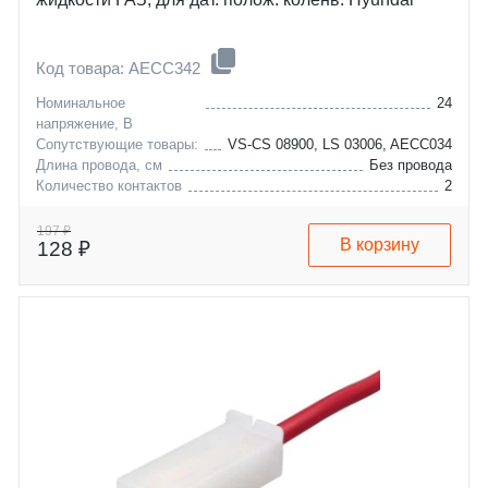
Код товара: AECC342
Номинальное
24
напряжение, В
Сопутствующие товары:
VS-CS 08900, LS 03006, AECC034
Длина провода, см
Без провода
Количество контактов
2
emgrand-geely
emgrand-ec7-7
hyundai
accent
197 ₽
В корзину
128 ₽
kia
coupe
chery
elantra
gaz
getz