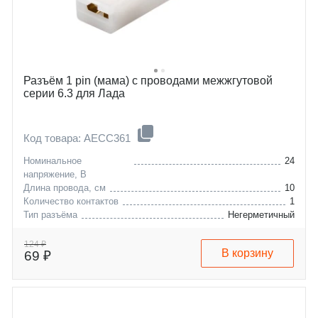
Разъём 1 pin (мама) с проводами межжгутовой
серии 6.3 для Лада
Код товара: AECC361
Номинальное
24
напряжение, В
Длина провода, см
10
Количество контактов
1
Тип разъёма
Негерметичный
uaz
3160
izh
2717
124 ₽
В корзину
69 ₽
lada
orbita