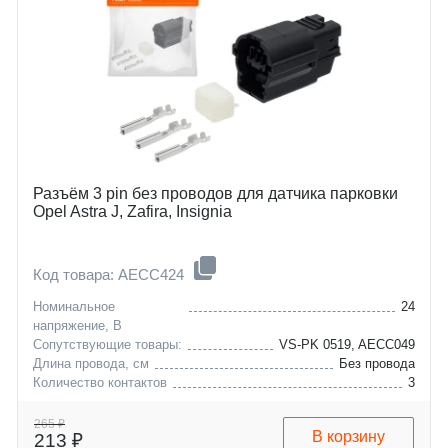
Разъём 3 pin без проводов для датчика парковки
Opel Astra J, Zafira, Insignia
Код товара: AECC424
Номинальное
24
напряжение, В
Сопутствующие товары:
VS-PK 0519, AECC049
Длина провода, см
Без провода
Количество контактов
3
opel
ampera
265 ₽
В корзину
213 ₽