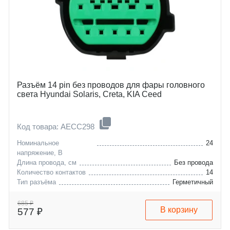
Разъём 14 pin без проводов для фары головного
света Hyundai Solaris, Creta, KIA Ceed
Код товара: AECC298
Номинальное
24
напряжение, В
Длина провода, см
Без провода
Количество контактов
14
Тип разъёма
Герметичный
hyundai
creta
kia
solaris
685 ₽
В корзину
577 ₽