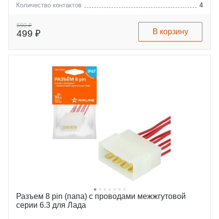
Количество контактов
4
audi
a1
mercedes-benz
a3
590 ₽
В корзину
499 ₽
seat
a4
skoda
a6
vw
q3
Разъем 8 pin (папа) с проводами межжгутовой
серии 6.3 для Лада