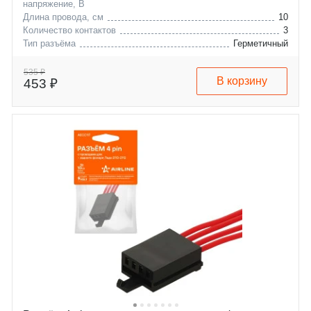
напряжение, В
Длина провода, см
10
Количество контактов
3
Тип разъёма
Герметичный
hyundai
genesis
535 ₽
В корзину
453 ₽