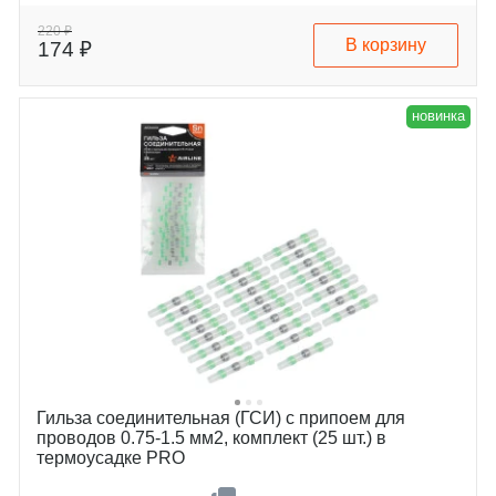
Количество контактов
5
chevrolet
niva
220 ₽
В корзину
174 ₽
uaz
3160
lada
2206
gaz
vaz-2110-2112
новинка
Гильза соединительная (ГСИ) с припоем для
проводов 0.75-1.5 мм2, комплект (25 шт.) в
термоусадке PRO