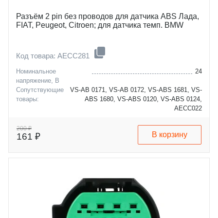
Разъём 2 pin без проводов для датчика ABS Лада,
FIAT, Peugeot, Citroen; для датчика темп. BMW
Код товара: AECC281
Номинальное
24
напряжение, В
Сопутствующие
VS-AB 0171, VS-AB 0172, VS-ABS 1681, VS-
товары:
ABS 1680, VS-ABS 0120, VS-ABS 0124,
AECC022
Длина провода, см
Без провода
Количество контактов
2
200 ₽
В корзину
161 ₽
bmw
1
chevrolet
3
citroen
5
datsun
6
fiat
7
mini
x1
peugeot
x3
lada
x5