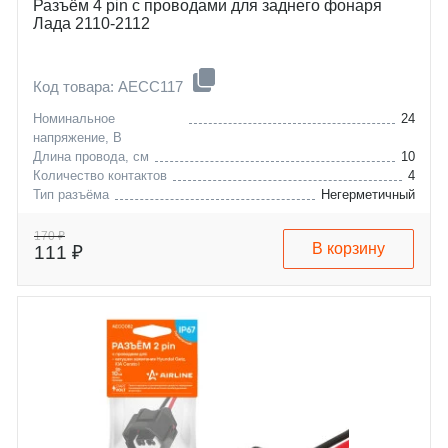
Разъём 4 pin с проводами для заднего фонаря
Лада 2110-2112
Код товара: AECC117
Номинальное
24
напряжение, В
Длина провода, см
10
Количество контактов
4
Тип разъёма
Негерметичный
lada
vaz-2110-2112
170 ₽
В корзину
111 ₽