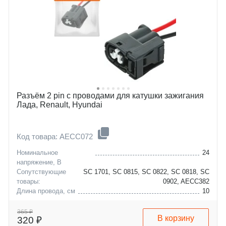
Разъём 2 pin с проводами для катушки зажигания
Лада, Renault, Hyundai
Код товара: AECC072
Номинальное
24
напряжение, В
Сопутствующие
SC 1701, SC 0815, SC 0822, SC 0818, SC
товары:
0902, AECC382
Длина провода, см
10
Количество контактов
2
dacia
duster
365 ₽
В корзину
320 ₽
hyundai
logan