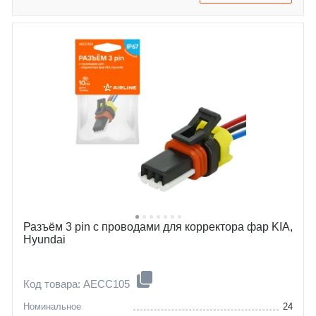
kia
sandero
nissan
accent
opel
elantra
renault
getz
ssangyong
carens
lada
clarus
Разъём 3 pin с проводами для корректора фар KIA,
Hyundai
Код товара: AECC105
Номинальное
24