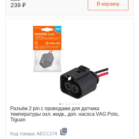
В корзину
239 ₽
bmw
a3
ford
a4
man
a5
mercedes-benz
a6
mitsubishi
a7
porsche
a8
seat
q2
skoda
q3
Разъём 2 pin с проводами для датчика
температуры охл. жидк., доп. насоса VAG Polo,
Tiguan
Код товара: AECC174