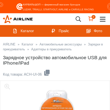
КАРВИЛЬШОП — фирменный магазин
брендов
LUZAR, TRIALLI, STARTVOLT, AIRLINE и CARVILLE RACING
0
Каталог
Прайс
Фото
AIRLINE
»
Каталог
»
Автомобильные аксессуары
»
Зарядки в
прикуриватель
»
Адаптеры в прикуриватель
Зарядное устройство автомобильное USB для
IPhone/IPad
Код товара: ACH-UI-06