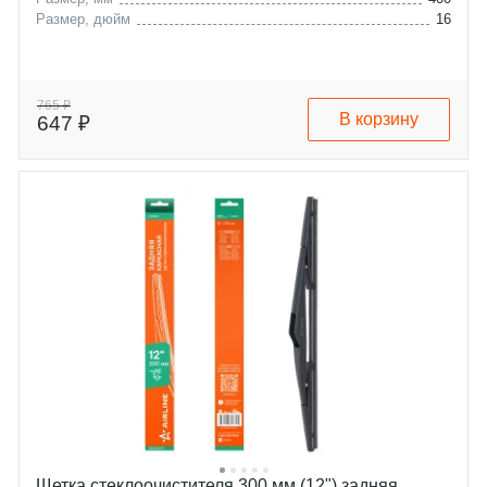
Размер, дюйм
16
765 ₽
В корзину
647 ₽
Щетка стеклоочистителя 300 мм (12") задняя