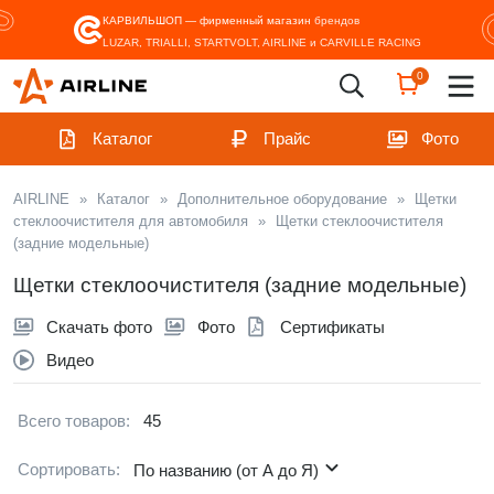
КАРВИЛЬШОП — фирменный магазин
брендов
LUZAR, TRIALLI, STARTVOLT, AIRLINE и CARVILLE RACING
0
Каталог
Прайс
Фото
AIRLINE
»
Каталог
»
Дополнительное оборудование
»
Щетки
стеклоочистителя для автомобиля
»
Щетки стеклоочистителя
(задние модельные)
Щетки стеклоочистителя (задние модельные)
Скачать фото
Фото
Сертификаты
Видео
Всего товаров:
45
Сортировать:
По названию (от А до Я)