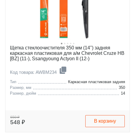
Щетка стеклоочистителя 350 мм (14") задняя
каркасная пластиковая для а/м Chevrolet Cruze HB
[BZ] (11-), Ssangyoung Actyon II (12-)
Код товара: AWBM234
Тип
Каркасная пластиковая задняя
Размер, мм
350
Размер, дюйм
14
650 ₽
В корзину
548 ₽