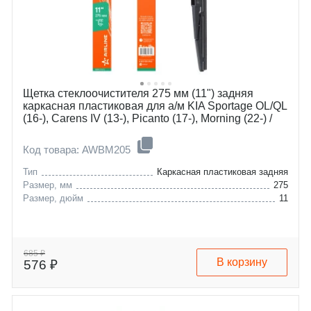
Щетка стеклоочистителя 275 мм (11") задняя
каркасная пластиковая для а/м KIA Sportage OL/QL
(16-), Carens IV (13-), Picanto (17-), Morning (22-) /
Hyundai i10 II (13-), Inster (24-)
Код товара: AWBM205
Тип
Каркасная пластиковая задняя
Размер, мм
275
Размер, дюйм
11
685 ₽
В корзину
576 ₽