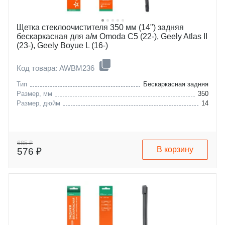
Щетка стеклоочистителя 350 мм (14") задняя
бескаркасная для а/м Omoda C5 (22-), Geely Atlas II
(23-), Geely Boyue L (16-)
Код товара: AWBM236
Тип
Бескаркасная задняя
Размер, мм
350
Размер, дюйм
14
685 ₽
В корзину
576 ₽