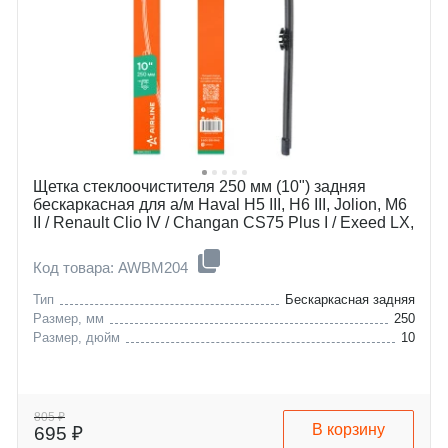
Щетка стеклоочистителя 250 мм (10") задняя
бескаркасная для а/м Haval H5 III, H6 III, Jolion, M6
II / Renault Clio IV / Changan CS75 Plus I / Exeed LX,
VX / Tank 500 / Geely Okavango / MINI Countyman
Код товара: AWBM204
Тип
Бескаркасная задняя
Размер, мм
250
Размер, дюйм
10
805 ₽
В корзину
695 ₽