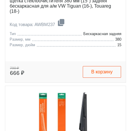
Щетка стеклоочистителя 380 мм (15") задняя
бескаркасная для а/м VW Tiguan (16-), Touareg
(18-)
Код товара: AWBM237
Тип
Бескаркасная задняя
Размер, мм
380
Размер, дюйм
15
790 ₽
В корзину
666 ₽