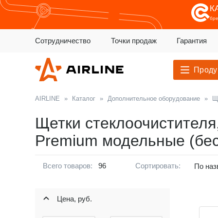
К
бр
Сотрудничество
Точки продаж
Гарантия
Проду
AIRLINE
»
Каталог
»
Дополнительное оборудование
»
Щ
Щетки стеклоочистителя
Premium модельные (бе
Всего товаров:
96
Сортировать:
По наз
Цена, руб.