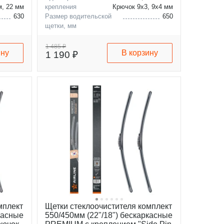
м, 22 мм
крепления
Крючок 9x3, 9x4 мм
630
Размер водительской
650
щетки, мм
630
Размер пассажирской
550
щетки, мм
1 485 ₽
ину
В корзину
1 190 ₽
мплект
Щетки стеклоочистителя комплект
касные
550/450мм (22"/18") бескаркасные