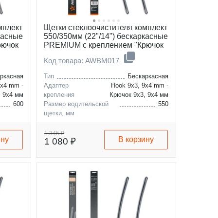
мплект
Щетки стеклоочистителя комплект
касные
550/350мм (22"/14") бескаркасные
рючок
PREMIUM с креплением "Крючок
9x3, 9x4 мм", 2 штуки
Код товара: AWBM017
ркасная
Тип
Бескаркасная
9x4 mm -
Адаптер
Hook 9x3, 9x4 mm -
, 9x4 мм
крепления
Крючок 9x3, 9x4 мм
600
Размер водительской
550
щетки, мм
550
Размер пассажирской
350
щетки, мм
1 345 ₽
ину
В корзину
1 080 ₽