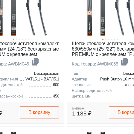
теклоочистителя комплект
Щетки стеклоочистителя ко
мм (24"/18") бескаркасные
630/550мм (25"/22") бескар
M с креплением
PREMIUM с креплением "P
1", 2 штуки
Button 16 мм", 2 штуки
вара: AWBM045
Код товара: AWBM065
Бескаркасная
Тип
Беска
крепления
VATL5.1 - ВАТЛ5.1
Адаптер
Push Button 16 mm
одительской
600
крепления
кноп
м
Размер водительской
ассажирской
450
щетки, мм
м
Размер пассажирской
щетки, мм
1 480 ₽
В корзину
В корз
₽
1 185 ₽