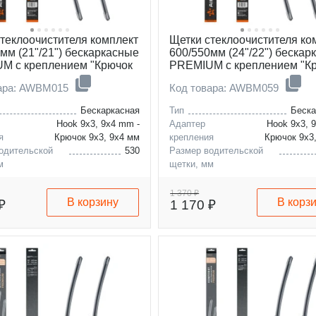
теклоочистителя комплект
Щетки стеклоочистителя ко
мм (21"/21") бескаркасные
600/550мм (24"/22") бескар
M с креплением "Крючок
PREMIUM с креплением "К
4 мм", 2 штуки
9x3, 9x4 мм", 2 штуки
вара: AWBM015
Код товара: AWBM059
Бескаркасная
Тип
Беска
Hook 9x3, 9x4 mm -
Адаптер
Hook 9x3, 
я
Крючок 9x3, 9x4 мм
крепления
Крючок 9x3
одительской
530
Размер водительской
м
щетки, мм
ассажирской
530
Размер пассажирской
м
щетки, мм
1 370 ₽
В корзину
В корз
₽
1 170 ₽