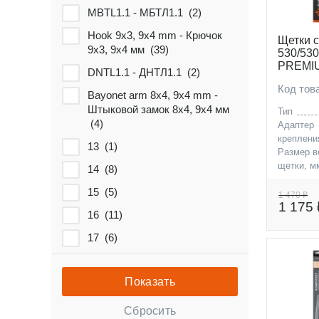
MBTL1.1 - МБТЛ1.1 (
2
)
Hook 9x3, 9x4 mm - Крючок
Щетки с
9x3, 9x4 мм (
39
)
530/530
PREMIU
DNTL1.1 - ДНТЛ1.1 (
2
)
9x3, 9x
Код то
Bayonet arm 8x4, 9x4 mm -
Штыковой замок 8x4, 9x4 мм
Тип
(
4
)
Адаптер
креплени
13 (
1
)
Размер в
щетки, м
14 (
8
)
Размер п
15 (
5
)
щетки, м
1 470 ₽
1 175 
16 (
11
)
17 (
6
)
18 (
15
)
19 (
14
)
20 (
12
)