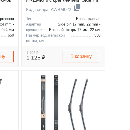
рючок
PREMIUM с креплением "Side Pin
22 мм", 2 штуки
Код товара: AWBM022
ркасная
Тип
Бескаркасная
9x4 mm -
Адаптер
Side pin 17 mm, 22 mm -
, 9x4 мм
крепления
Боковой штырь 17 мм, 22 мм
650
Размер водительской
550
щетки, мм
400
Размер пассажирской
450
щетки, мм
1 405 ₽
ину
В корзину
1 125 ₽