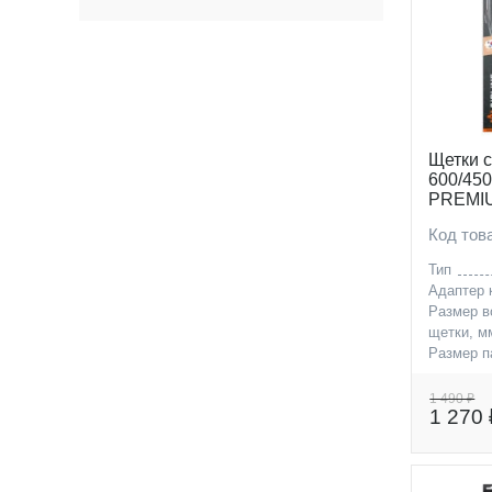
21 (
14
)
22 (
19
)
23 (
2
)
24 (
34
)
25 (
3
)
Щетки с
600/450
26 (
27
)
PREMIU
"VATL5.
27 (
1
)
Код то
28 (
2
)
Тип
Адаптер 
330 (
1
)
Размер в
350 (
8
)
щетки, м
Размер п
380 (
5
)
щетки, м
1 490 ₽
400 (
11
)
1 270 
430 (
6
)
450 (
15
)