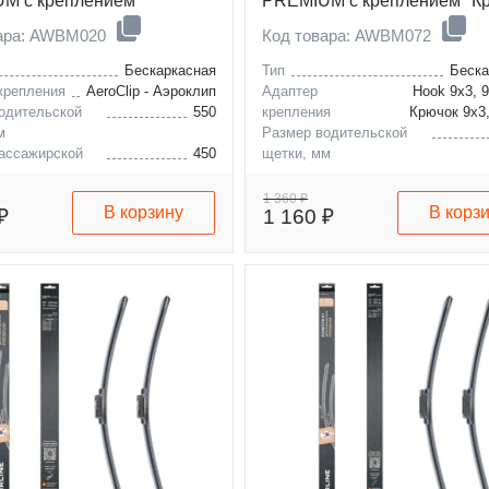
M с креплением
PREMIUM с креплением "К
p", 2 штуки
9x3, 9x4 мм", 2 штуки
вара: AWBM020
Код товара: AWBM072
Бескаркасная
Тип
Беска
крепления
AeroClip - Аэроклип
Адаптер
Hook 9x3, 
одительской
550
крепления
Крючок 9x3
м
Размер водительской
ассажирской
450
щетки, мм
м
Размер пассажирской
щетки, мм
1 360 ₽
В корзину
В корз
₽
1 160 ₽