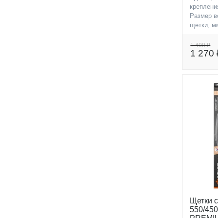
креплени
Размер в
щетки, м
Размер п
щетки, м
1 490 ₽
1 270 
Щетки с
550/450