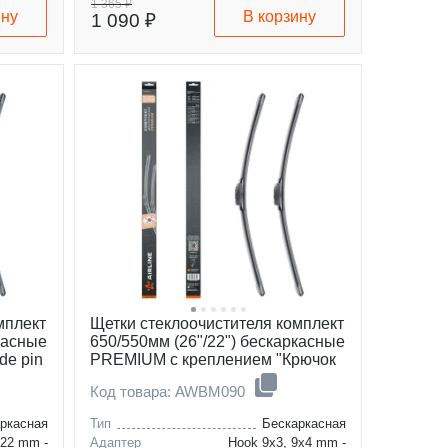
щетки, мм
1 365 ₽
ину
В корзину
1 090 ₽
мплект
Щетки стеклоочистителя комплект
касные
650/550мм (26"/22") бескаркасные
de pin
PREMIUM с креплением "Крючок
9x3, 9x4 мм", 2 штуки
Код товара: AWBM090
ркасная
Тип
Бескаркасная
 22 mm -
Адаптер
Hook 9x3, 9x4 mm -