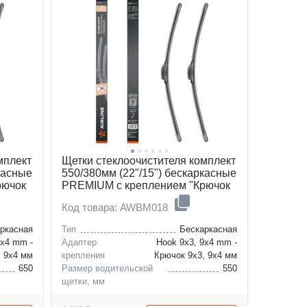
мплект
Щетки стеклоочистителя комплект
касные
550/380мм (22"/15") бескаркасные
рючок
PREMIUM с креплением "Крючок
9x3, 9x4 мм", 2 штуки
Код товара: AWBM018
ркасная
Тип
Бескаркасная
9x4 mm -
Адаптер
Hook 9x3, 9x4 mm -
, 9x4 мм
крепления
Крючок 9x3, 9x4 мм
650
Размер водительской
550
щетки, мм
350
Размер пассажирской
380