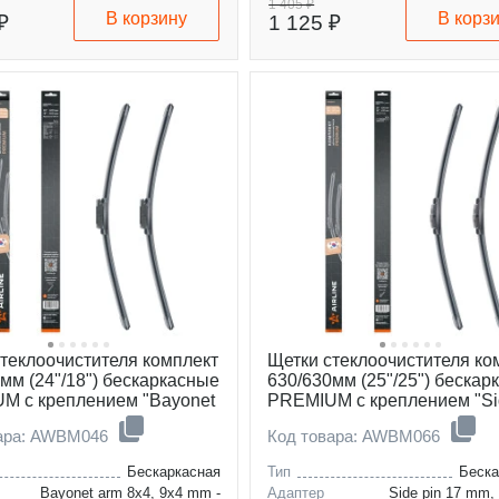
м
щетки, мм
1 405 ₽
В корзину
В корз
₽
1 125 ₽
теклоочистителя комплект
Щетки стеклоочистителя ко
мм (24"/18") бескаркасные
630/630мм (25"/25") бескар
M с креплением "Bayonet
PREMIUM с креплением "Si
 мм", 2 штуки
22 мм", 2 штуки
вара: AWBM046
Код товара: AWBM066
Бескаркасная
Тип
Беска
Bayonet arm 8x4, 9x4 mm -
Адаптер
Side pin 17 mm,