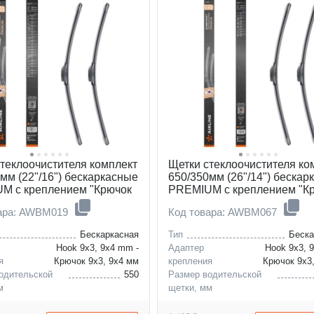
теклоочистителя комплект
Щетки стеклоочистителя ко
мм (22"/16") бескаркасные
650/350мм (26"/14") бескар
M с креплением "Крючок
PREMIUM с креплением "К
4 мм", 2 штуки
9x3, 9x4 мм", 2 штуки
вара: AWBM019
Код товара: AWBM067
Бескаркасная
Тип
Беска
Hook 9x3, 9x4 mm -
Адаптер
Hook 9x3, 
я
Крючок 9x3, 9x4 мм
крепления
Крючок 9x3
одительской
550
Размер водительской
м
щетки, мм
ассажирской
400
Размер пассажирской