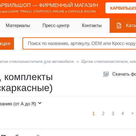
АРВИЛЬШОП — ФИРМЕННЫЙ МАГАЗИН
КАРВИЛЬШО
ендов
LUZAR, TRIALLI, STARTVOLT, AIRLINE и CARVILLE RACING
Материалы
Пресс-центр
Контакты
Ката
кция
етки стеклоочистителя для автомобиля
»
Щетки стеклоочистителя, ко
, комплекты
Скачать ф
скаркасные)
ванию (от А до Я)
1
2
3
4
>