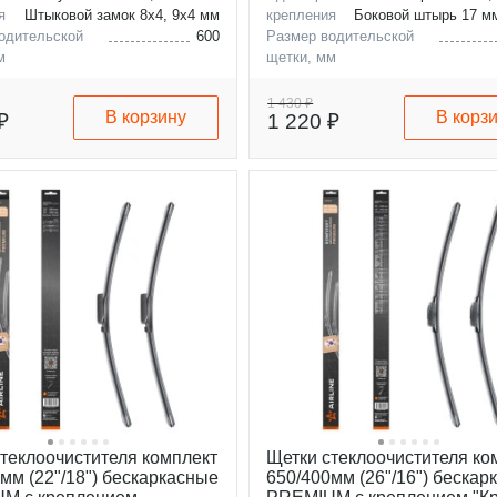
я
Штыковой замок 8x4, 9x4 мм
крепления
Боковой штырь 17 м
одительской
600
Размер водительской
м
щетки, мм
ассажирской
450
Размер пассажирской
м
щетки, мм
1 430 ₽
В корзину
В корз
₽
1 220 ₽
теклоочистителя комплект
Щетки стеклоочистителя ко
мм (22"/18") бескаркасные
650/400мм (26"/16") бескар