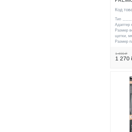
PREMIU
"Aerocli
Код то
Тип
Адаптер 
Размер в
щетки, м
Размер п
щетки, м
1 490 ₽
1 270 