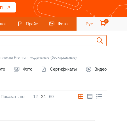
П
0
лог
Прайс
Фото
Рус
мплекты Premium модельные (бескаркасные)
ото
Фото
Сертификаты
Видео
Показать по:
12
24
60