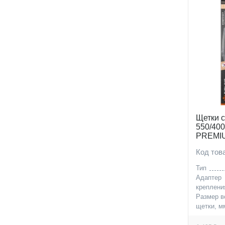
480 (
14
)
500 (
12
)
530 (
14
)
550 (
19
)
580 (
2
)
600 (
34
)
630 (
3
)
Щетки с
650 (
27
)
550/400
680 (
1
)
PREMIU
9x3, 9x
700 (
2
)
Код то
Тип
Адаптер
креплени
Размер в
щетки, м
Размер п