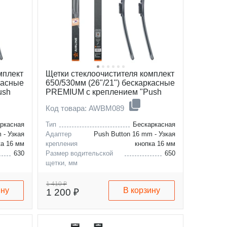
мплект
Щетки стеклоочистителя комплект
касные
650/530мм (26"/21") бескаркасные
ush
PREMIUM с креплением "Push
Button 16 мм", 2 штуки
Код товара: AWBM089
ркасная
Тип
Бескаркасная
 - Узкая
Адаптер
Push Button 16 mm - Узкая
ка 16 мм
крепления
кнопка 16 мм
630
Размер водительской
650
щетки, мм
550
Размер пассажирской
530
щетки, мм
1 410 ₽
ину
В корзину
1 200 ₽