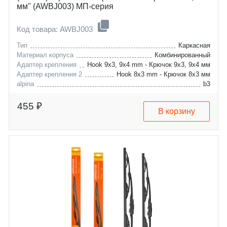
мм" (AWBJ003) МП-серия
Код товара: AWBJ003
Тип
Каркасная
Материал корпуса
Комбинированный
Адаптер крепления
Hook 9x3, 9x4 mm - Крючок 9x3, 9x4 мм
Адаптер крепления 2
Hook 8x3 mm - Крючок 8x3 мм
alpina
b3
bmw
b6
brilliance
3
455 ₽
В корзину
cadillac
z3
chery
bs4
chevrolet
bs6
daewoo
xlr
dodge
amulet-a15
ford
qq6
gmc
blazer
honda
lumina-apv
hyundai
lumina
isuzu
niva
jac
s10
jeep
nubira