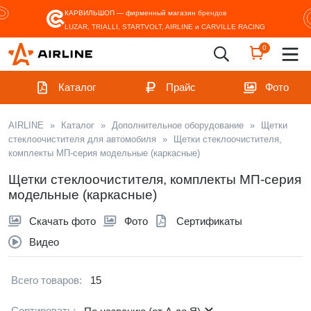
КАРВИЛЬШОП — фирменный магазин
брендов
LUZAR, TRIALLI, STARTVOLT, AIRLINE и CARVILLE RACING
0
Каталог
Прайс
Фото
AIRLINE
»
Каталог
»
Дополнительное оборудование
»
Щетки
стеклоочистителя для автомобиля
»
Щетки стеклоочистителя,
комплекты МП-серия модельные (каркасные)
Щетки стеклоочистителя, комплекты МП-серия
модельные (каркасные)
Скачать фото
Фото
Сертификаты
Видео
Всего товаров:
15
Сортировать: