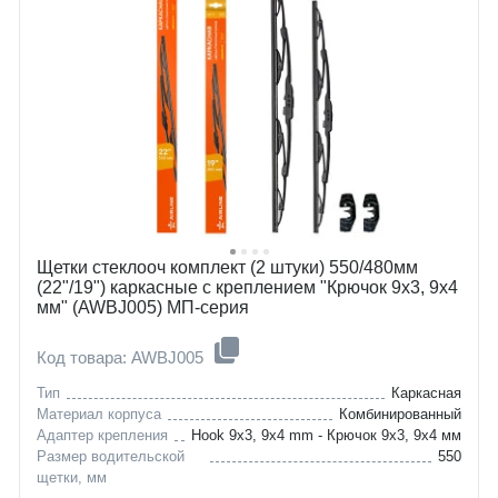
land-rover
grand-cherokee
lexus
lybra
nissan
freelander
toyota
gx
gaz
maxima
dodge
pathfinder
Щетки стеклооч комплект (2 штуки) 550/480мм
(22"/19") каркасные с креплением "Крючок 9х3, 9х4
мм" (AWBJ005) МП-серия
Код товара: AWBJ005
Тип
Каркасная
Материал корпуса
Комбинированный
Адаптер крепления
Hook 9x3, 9x4 mm - Крючок 9x3, 9x4 мм
Размер водительской
550
щетки, мм