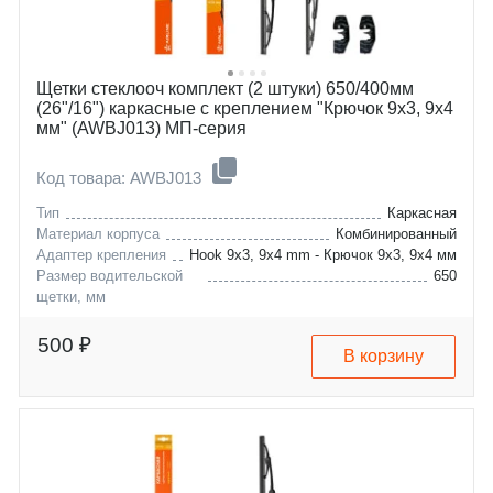
Щетки стеклооч комплект (2 штуки) 650/400мм
(26"/16") каркасные с креплением "Крючок 9х3, 9х4
мм" (AWBJ013) МП-серия
Код товара: AWBJ013
Тип
Каркасная
Материал корпуса
Комбинированный
Адаптер крепления
Hook 9x3, 9x4 mm - Крючок 9x3, 9x4 мм
Размер водительской
650
щетки, мм
chevrolet
cobalt
daewoo
gentra
500 ₽
В корзину
honda
accord
hyundai
cr-v
infiniti
solaris
kia
creta
mazda
genesis
nissan
kona
peugeot
tucson