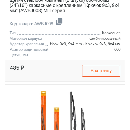
Щетки стеклооч комплект (2 штуки) 600/400мм
(24"/16") каркасные с креплением "Крючок 9х3, 9х4
мм" (AWBJ008) МП-серия
Код товара: AWBJ008
Тип
Каркасная
Материал корпуса
Комбинированный
Адаптер крепления
Hook 9x3, 9x4 mm - Крючок 9x3, 9x4 мм
Размер водительской
600
щетки, мм
byd
f3
chevrolet
f3r
485 ₽
В корзину
datsun
captiva
dodge
mi-do
ford
on-do
geely
caliber
great-wall
ranger
hyundai
gc6
kia
vision-fc
lancia
hover-m4
lexus
solaris
lifan
tucson
mazda
i20