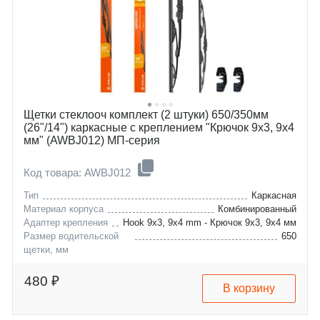
Щетки стеклооч комплект (2 штуки) 650/350мм
(26"/14") каркасные с креплением "Крючок 9х3, 9х4
мм" (AWBJ012) МП-серия
Код товара: AWBJ012
Тип
Каркасная
Материал корпуса
Комбинированный
Адаптер крепления
Hook 9x3, 9x4 mm - Крючок 9x3, 9x4 мм
Размер водительской
650
щетки, мм
faw-tianjin
weizhi-v5
fiat
sedici
480 ₽
В корзину
honda
jazz
hyundai
elantra
kia
santa-fe