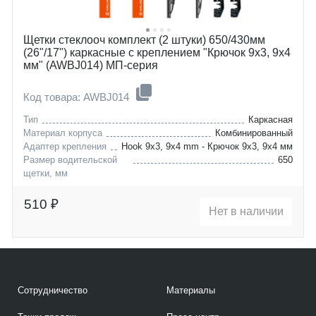
pontiac
agila
Щетки стеклооч комплект (2 штуки) 650/430мм
(26"/17") каркасные с креплением "Крючок 9х3, 9х4
мм" (AWBJ014) МП-серия
Код товара: AWBJ014
Тип
Каркасная
Материал корпуса
Комбинированный
Адаптер крепления
Hook 9x3, 9x4 mm - Крючок 9x3, 9x4 мм
Размер водительской
650
щетки, мм
honda
cr-v
infiniti
jx
510 ₽
Нет в наличии
maserati
q
nissan
granturismo
renault
grancabrio
subaru
maxima
toyota
qashqai
Сотрудничество
Материалы