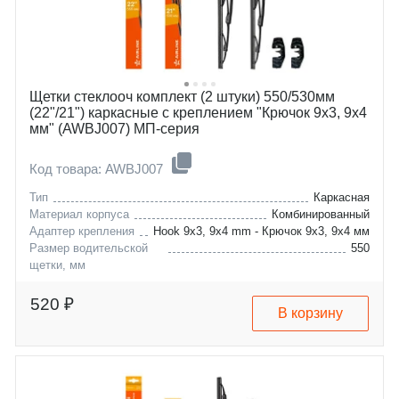
maserati
durango
mazda
escort
mitsubishi
expedition
nissan
f-series
renault
mustang
skoda
jimmy
Щетки стеклооч комплект (2 штуки) 550/530мм
ssangyong
s-15
(22"/21") каркасные с креплением "Крючок 9х3, 9х4
volvo
nsx
мм" (AWBJ007) МП-серия
lada
sonata
gaz
trooper
Код товара: AWBJ007
Тип
Каркасная
Материал корпуса
Комбинированный
Адаптер крепления
Hook 9x3, 9x4 mm - Крючок 9x3, 9x4 мм
Размер водительской
550
щетки, мм
audi
a6
cadillac
v8
520 ₽
В корзину
chrysler
cts
honda
srx
jaguar
300c
jeep
pilot
lancia
f-type