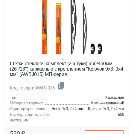
subaru
i30
toyota
i40
acura
g
genesis
qx
lexus
carens
ravon
niro
Щетки стеклооч комплект (2 штуки) 650/450мм
(26"/18") каркасные с креплением "Крючок 9х3, 9х4
мм" (AWBJ015) МП-серия
Код товара: AWBJ015
Тип
Каркасная
Материал корпуса
Комбинированный
Адаптер крепления
Hook 9x3, 9x4 mm - Крючок 9x3, 9x4 мм
Размер водительской
650
щетки, мм
acura
zdx
byd
f6
520 ₽