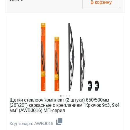
В корзину
citroen
c5
dodge
dart
ferrari
599
honda
612-scaglietti
hyundai
civic
jeep
grandeur
kia
sonata
lexus
veloster
maserati
cherokee
mitsubishi
optima
nissan
stinger
renault
es
smart
gs
toyota
quattroporte
genesis
outlander
Щетки стеклооч комплект (2 штуки) 650/500мм
(26"/20") каркасные с креплением "Крючок 9х3, 9х4
мм" (AWBJ016) МП-серия
Код товара: AWBJ016