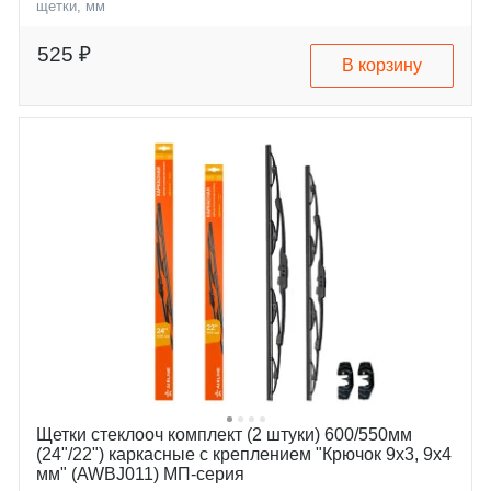
щетки, мм
aston-martin
dbs
bmw
x5
525 ₽
В корзину
brilliance
x6
cadillac
v5
ford
xt5
great-wall
windstar
hyundai
hover
infiniti
grandeur
kia
h-1
land-rover
sonata
lexus
ix55
lincoln
qx
mitsubishi
mohave
renault
cerato
suzuki
quoris
toyota
sorento
Щетки стеклооч комплект (2 штуки) 600/550мм
(24"/22") каркасные с креплением "Крючок 9х3, 9х4
мм" (AWBJ011) МП-серия