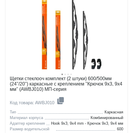
ferrari
c2
hyundai
c3
infiniti
journey
jaguar
550
jeep
575
kia
elantra
lexus
santa-fe
mazda
ex
mitsubishi
xj
nissan
compass
opel
carens
peugeot
ceed
renault
magentis
ssangyong
opirus
Щетки стеклооч комплект (2 штуки) 600/500мм
subaru
optima
(24"/20") каркасные с креплением "Крючок 9х3, 9х4
toyota
sorento
мм" (AWBJ010) МП-серия
lada
sportage
iran-khodro
is
Код товара: AWBJ010
Тип
Каркасная
Материал корпуса
Комбинированный
Адаптер крепления
Hook 9x3, 9x4 mm - Крючок 9x3, 9x4 мм
Размер водительской
600