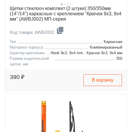
Щетки стеклооч комплект (2 штуки) 350/350мм
(14"/14") каркасные с креплением "Крючок 9х3, 9х4
мм" (AWBJ002) МП-серия
Код товара: AWBJ002
Тип
Каркасная
Материал корпуса
Комбинированный
Адаптер крепления
Hook 9x3, 9x4 mm - Крючок 9x3, 9x4 мм
Размер водительской
350
щетки, мм
daimler
limousine
jeep
wrangler
390 ₽
В корзину
kia
retona
land-rover
defender
toyota
fj-cruiser
uaz
3160
lada
2206