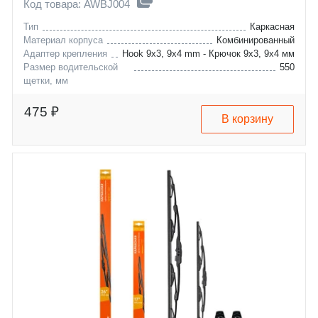
Код товара: AWBJ004
Тип
Каркасная
Материал корпуса
Комбинированный
Адаптер крепления
Hook 9x3, 9x4 mm - Крючок 9x3, 9x4 мм
Размер водительской
550
щетки, мм
alfa-romeo
147
chery
gt
475 ₽
В корзину
chevrolet
kimo-a1
daewoo
indis
fiat
aveo
ford
aveo-kalos
hyundai
panda
kia
fiesta
lancia
fusion
nissan
accent
opel
matrix
renault
i10
subaru
picanto
suzuki
rio
toyota
y
changan
almera
mazda
nv200