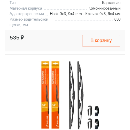
Тип
Каркасная
Материал корпуса
Комбинированный
Адаптер крепления
Hook 9x3, 9x4 mm - Крючок 9x3, 9x4 мм
Размер водительской
650
щетки, мм
acura
mdx
chrysler
voyager
535 ₽
В корзину
citroen
evasion
dodge
jumpy
ferrari
caravan
fiat
488
honda
scudo
hyundai
cr-z
lancia
starex
land-rover
h-1
lexus
zeta
peugeot
discovery-sport
toyota
gx
kia
406