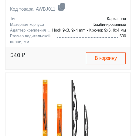
Код товара: AWBJ011
Тип
Каркасная
Материал корпуса
Комбинированный
Адаптер крепления
Hook 9x3, 9x4 mm - Крючок 9x3, 9x4 мм
Размер водительской
600
щетки, мм
bmw
x5
chevrolet
uplander
540 ₽
В корзину
chrysler
300m
dodge
concorde
fiat
sebring
honda
vision
lexus
avenger
mercedes-benz
intrepid
opel
multipla
peugeot
accord
toyota
odyssey
volvo
lx