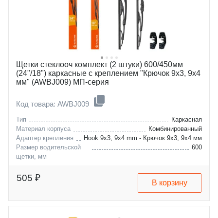
nissan
ix35
opel
cerato
renault
rio
ssangyong
sportage
subaru
ypsilon
suzuki
ls
toyota
breez-520
Щетки стеклооч комплект (2 штуки) 600/450мм
vw
solano-620
(24"/18") каркасные с креплением "Крючок 9х3, 9х4
lada
2
мм" (AWBJ009) МП-серия
jac
6
besturn-faw
cx-5
Код товара: AWBJ009
chery
premacy
haval
navara
Тип
Каркасная
Материал корпуса
Комбинированный
Адаптер крепления
Hook 9x3, 9x4 mm - Крючок 9x3, 9x4 мм
Размер водительской
600
щетки, мм
aston-martin
db9
changan
vanquish
505 ₽
В корзину
chery
cs35
chevrolet
eado
citroen
arrizo-7
dodge
cruze