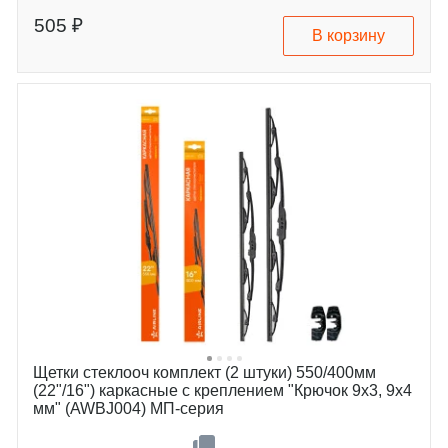
alfa-romeo
145
besturn-faw
146
505 ₽
В корзину
cadillac
b70
chevrolet
ats
chrysler
cts
daewoo
lacetti
fiat
nubira
ford
neon
great-wall
leganza
honda
brava
isuzu
bravo
lexus
marea
mitsubishi
stilo
nissan
focus
ravon
wingle
ssangyong
accord
toyota
legend
Щетки стеклооч комплект (2 штуки) 550/400мм
(22"/16") каркасные с креплением "Крючок 9х3, 9х4
мм" (AWBJ004) МП-серия