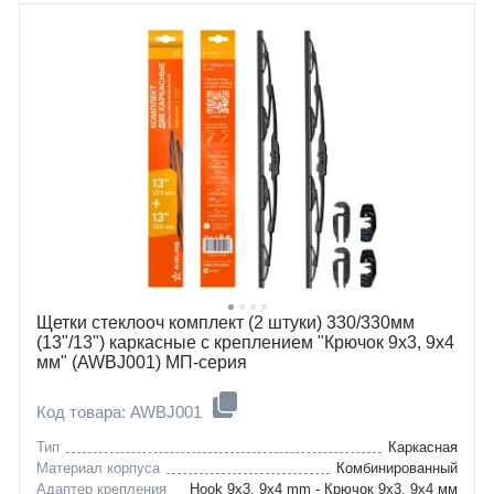
suzuki
i30
toyota
ceed
Щетки стеклооч комплект (2 штуки) 330/330мм
(13"/13") каркасные с креплением "Крючок 9х3, 9х4
мм" (AWBJ001) МП-серия
Код товара: AWBJ001
Тип
Каркасная
Материал корпуса
Комбинированный
Адаптер крепления
Hook 9x3, 9x4 mm - Крючок 9x3, 9x4 мм