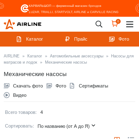
КАРВИЛЬШОП — фирменный магазин
брендов
LUZAR, TRIALLI, STARTVOLT, AIRLINE и CARVILLE RACING
0
Каталог
Прайс
Фото
AIRLINE
»
Каталог
»
Автомобильные аксессуары
»
Насосы для
матрасов и лодок
»
Механические насосы
Механические насосы
Скачать фото
Фото
Сертификаты
Видео
Всего товаров:
4
Сортировать:
По названию (от А до Я)