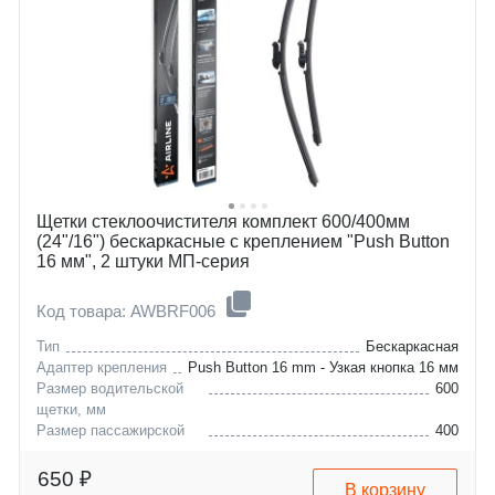
land-rover
sonata
lexus
ix55
lincoln
qx
mitsubishi
mohave
renault
cerato
suzuki
quoris
toyota
sorento
Щетки стеклоочистителя комплект 600/400мм
(24"/16") бескаркасные с креплением "Push Button
16 мм", 2 штуки МП-серия
Код товара: AWBRF006
Тип
Бескаркасная
Адаптер крепления
Push Button 16 mm - Узкая кнопка 16 мм
Размер водительской
600
щетки, мм
Размер пассажирской
400
щетки, мм
audi
a1
650 ₽
В корзину
skoda
citigo