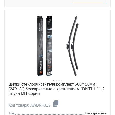
peugeot
partner
exeed
rifter
mg
vx
byd
hs
changan
yuan-plus-atto-3
jac
cs55
Щетки стеклоочистителя комплект 600/450мм
(24"/18") бескаркасные с креплением "DNTL1.1", 2
штуки МП-серия
Код товара: AWBRF013
Тип
Бескаркасная