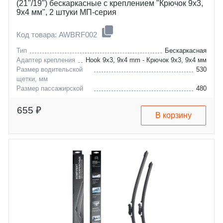
(21"/19") бескаркасные с креплением "Крючок 9x3,
9x4 мм", 2 штуки МП-серия
Код товара: AWBRF002
Тип
Бескаркасная
Адаптер крепления
Hook 9x3, 9x4 mm - Крючок 9x3, 9x4 мм
Размер водительской
530
щетки, мм
Размер пассажирской
480
щетки, мм
alfa-romeo
155
655 ₽
В корзину
audi
166
chery
a3
fiat
a3-m11
kia
coupe
mazda
stilo
mitsubishi
clarus
nissan
sephia
seat
shuma
skoda
626
ssangyong
colt
subaru
almera
suzuki
sunny