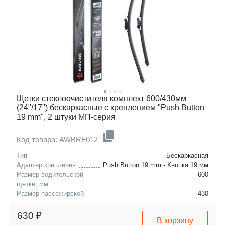
subaru
i30
toyota
i40
acura
g
genesis
qx
lexus
carens
ravon
niro
Щетки стеклоочистителя комплект 600/430мм
(24"/17") бескаркасные с креплением "Push Button
19 mm", 2 штуки МП-серия
Код товара: AWBRF012
Тип
Бескаркасная
Адаптер крепления
Push Button 19 mm - Кнопка 19 мм
Размер водительской
600
щетки, мм
Размер пассажирской
430
щетки, мм
citroen
berlingo
630 ₽
В корзину
opel
combo