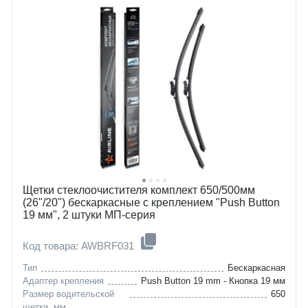
honda
612-scaglietti
hyundai
civic
jeep
grandeur
kia
sonata
lexus
veloster
maserati
cherokee
mitsubishi
optima
nissan
stinger
renault
es
smart
gs
toyota
quattroporte
genesis
outlander
Щетки стеклоочистителя комплект 650/500мм
(26"/20") бескаркасные с креплением "Push Button
19 мм", 2 штуки МП-серия
Код товара: AWBRF031
Тип
Бескаркасная
Адаптер крепления
Push Button 19 mm - Кнопка 19 мм
Размер водительской
650
щетки, мм