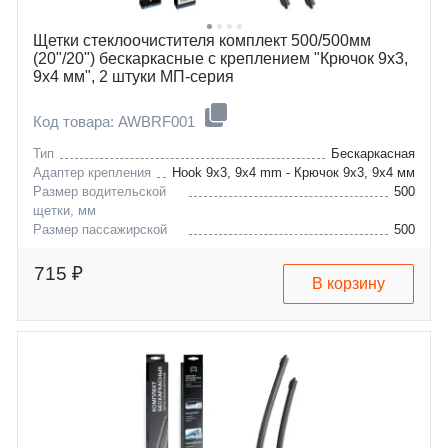
Щетки стеклоочистителя комплект 500/500мм
(20"/20") бескаркасные с креплением "Крючок 9x3,
9x4 мм", 2 штуки МП-серия
Код товара: AWBRF001
Тип
Бескаркасная
Адаптер крепления
Hook 9x3, 9x4 mm - Крючок 9x3, 9x4 мм
Размер водительской
500
щетки, мм
Размер пассажирской
500
щетки, мм
alpina
b3
715 ₽
В корзину
bmw
b6
brilliance
3
cadillac
z3
chery
bs4
chevrolet
bs6
daewoo
xlr
dodge
amulet-a15
ford
qq6
gmc
blazer