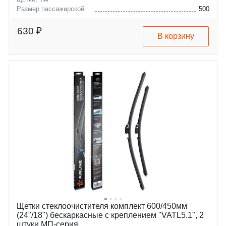
Размер пассажирской
500
щетки, мм
aston-martin
db9
630 ₽
В корзину
volvo
dbs
bmw
rapide
ford
virage
Щетки стеклоочистителя комплект 600/450мм
(24"/18") бескаркасные с креплением "VATL5.1", 2
штуки МП-серия