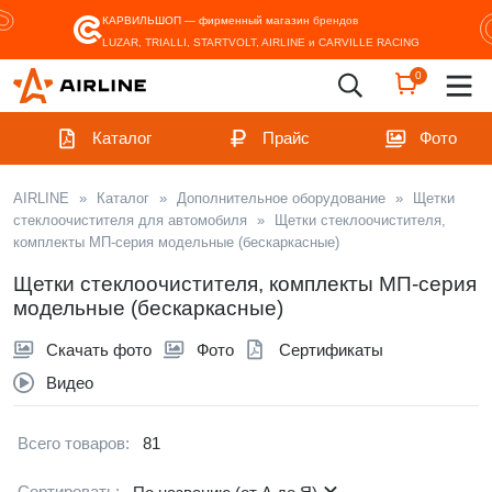
КАРВИЛЬШОП — фирменный магазин
брендов
LUZAR, TRIALLI, STARTVOLT, AIRLINE и CARVILLE RACING
0
Каталог
Прайс
Фото
AIRLINE
»
Каталог
»
Дополнительное оборудование
»
Щетки
стеклоочистителя для автомобиля
»
Щетки стеклоочистителя,
комплекты МП-серия модельные (бескаркасные)
Щетки стеклоочистителя, комплекты МП-серия
модельные (бескаркасные)
Скачать фото
Фото
Сертификаты
Видео
Всего товаров:
81
Сортировать: