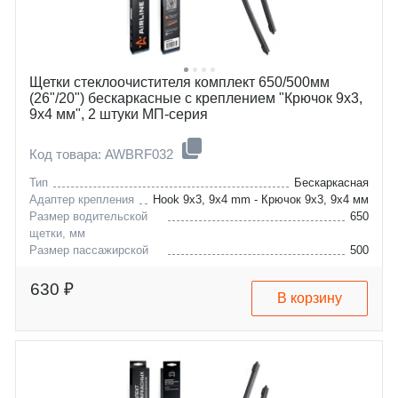
Щетки стеклоочистителя комплект 650/500мм
(26"/20") бескаркасные с креплением "Крючок 9x3,
9x4 мм", 2 штуки МП-серия
Код товара: AWBRF032
Тип
Бескаркасная
Адаптер крепления
Hook 9x3, 9x4 mm - Крючок 9x3, 9x4 мм
Размер водительской
650
щетки, мм
Размер пассажирской
500
щетки, мм
acura
mdx
630 ₽
В корзину
chrysler
voyager
citroen
evasion
dodge
jumpy
ferrari
caravan
fiat
488
honda
scudo