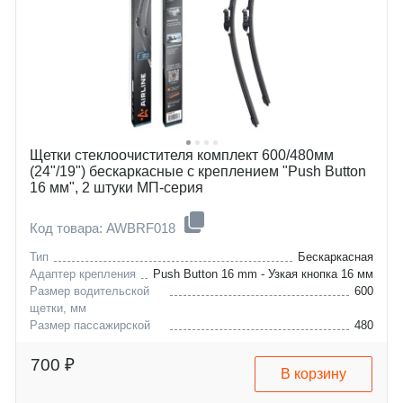
honda
lumina-apv
hyundai
lumina
isuzu
niva
jac
s10
jeep
nubira
maserati
durango
mazda
escort
mitsubishi
expedition
nissan
f-series
Щетки стеклоочистителя комплект 600/480мм
renault
mustang
(24"/19") бескаркасные с креплением "Push Button
skoda
jimmy
16 мм", 2 штуки МП-серия
ssangyong
s-15
volvo
nsx
Код товара: AWBRF018
lada
sonata
gaz
trooper
Тип
Бескаркасная
kia
j5
Адаптер крепления
Push Button 16 mm - Узкая кнопка 16 мм
lincoln
grand-cherokee
Размер водительской
600
щетки, мм
Размер пассажирской
480
щетки, мм
audi
q2
700 ₽
В корзину
vw
cc