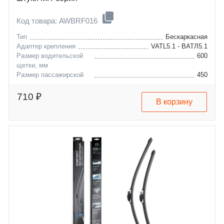
Код товара: AWBRF016
Тип
Бескаркасная
Адаптер крепления
VATL5.1 - ВАТЛ5.1
Размер водительской
600
щетки, мм
Размер пассажирской
450
щетки, мм
nissan
terrano
710 ₽
В корзину
lada
vesta
renault
duster