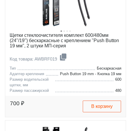
toyota
cordoba
vw
ibiza
Щетки стеклоочистителя комплект 600/480мм
(24"/19") бескаркасные с креплением "Push Button
19 мм", 2 штуки МП-серия
Код товара: AWBRF019
Тип
Бескаркасная
Адаптер крепления
Push Button 19 mm - Кнопка 19 мм
Размер водительской
600
щетки, мм
Размер пассажирской
480
щетки, мм
skoda
yeti
700 ₽
В корзину
vw
eos