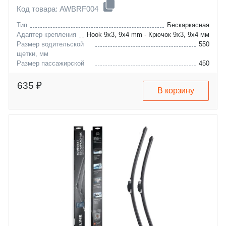
Код товара: AWBRF004
Тип
Бескаркасная
Адаптер крепления
Hook 9x3, 9x4 mm - Крючок 9x3, 9x4 мм
Размер водительской
550
щетки, мм
Размер пассажирской
450
щетки, мм
citroen
c3
635 ₽
В корзину
fiat
doblo
hyundai
fullback
kia
palio
mazda
punto
mitsubishi
siena
suzuki
coupe
toyota
joice
infiniti
6