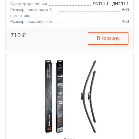
Адаптер крепления
DNTL1.1 - ДНТЛ1.1
Размер водительской
600
щетки, мм
Размер пассажирской
450
щетки, мм
mazda
cx-5
710 ₽
В корзину