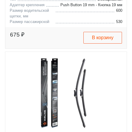
Адаптер крепления
Push Button 19 mm - Кнопка 19 мм
Размер водительской
600
щетки, мм
Размер пассажирской
530
щетки, мм
gmc
acadia
675 ₽
В корзину
vw
tiguan