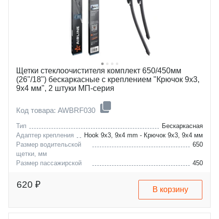
Щетки стеклоочистителя комплект 650/450мм
(26"/18") бескаркасные с креплением "Крючок 9x3,
9x4 мм", 2 штуки МП-серия
Код товара: AWBRF030
Тип
Бескаркасная
Адаптер крепления
Hook 9x3, 9x4 mm - Крючок 9x3, 9x4 мм
Размер водительской
650
щетки, мм
Размер пассажирской
450
щетки, мм
acura
zdx
620 ₽
В корзину
byd
f6
citroen
c5
dodge
dart
ferrari
599