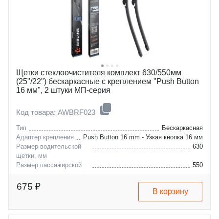
Щетки стеклоочистителя комплект 630/550мм
(25"/22") бескаркасные с креплением "Push Button
16 мм", 2 штуки МП-серия
Код товара: AWBRF023
Тип
Бескаркасная
Адаптер крепления
Push Button 16 mm - Узкая кнопка 16 мм
Размер водительской
630
щетки, мм
Размер пассажирской
550
щетки, мм
vw
tiguan
675 ₽
В корзину
seat
tarraco