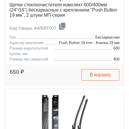
Щетки стеклоочистителя комплект 600/400мм
(24"/16") бескаркасные с креплением "Push Button
19 мм", 2 штуки МП-серия
Код товара: AWBRF007
Тип
Бескаркасная
Адаптер крепления
Push Button 19 mm - Кнопка 19 мм
Размер водительской
600
щетки, мм
Размер пассажирской
400
щетки, мм
citroen
c3-picasso
650 ₽
В корзину
fiat
doblo
gmc
terrain
opel
combo
renault
mokka
seat
twingo
peugeot
wind
haval
ibiza
jac
2008
byd
f7