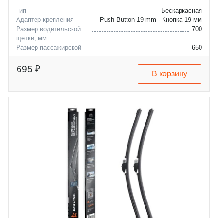
Тип
Бескаркасная
Адаптер крепления
Push Button 19 mm - Кнопка 19 мм
Размер водительской
700
щетки, мм
Размер пассажирской
650
щетки, мм
opel
astra
695 ₽
В корзину