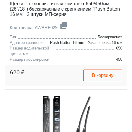
Щетки стеклоочистителя комплект 650/450мм
(26"/18") бескаркасные с креплением "Push Button
16 мм", 2 штуки МП-серия
Код товара: AWBRF029
Тип
Бескаркасная
Адаптер крепления
Push Button 16 mm - Узкая кнопка 16 мм
Размер водительской
650
щетки, мм
Размер пассажирской
450
щетки, мм
alfa-romeo
stelvio
620 ₽
В корзину
audi
a3
seat
arona
skoda
ateca
vw
karoq