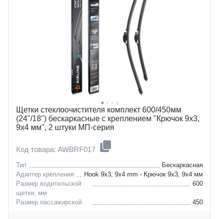
hyundai
cr-z
lancia
starex
land-rover
h-1
lexus
zeta
peugeot
discovery-sport
toyota
gx
kia
406
Щетки стеклоочистителя комплект 600/450мм
(24"/18") бескаркасные с креплением "Крючок 9x3,
9x4 мм", 2 штуки МП-серия
Код товара: AWBRF017
Тип
Бескаркасная
Адаптер крепления
Hook 9x3, 9x4 mm - Крючок 9x3, 9x4 мм
Размер водительской
600
щетки, мм
Размер пассажирской
450
щетки, мм