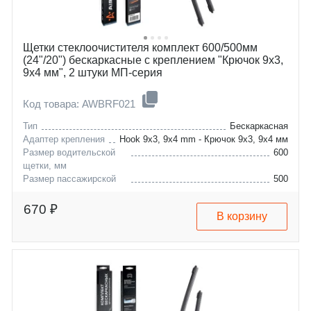
Щетки стеклоочистителя комплект 600/500мм
(24"/20") бескаркасные с креплением "Крючок 9x3,
9x4 мм", 2 штуки МП-серия
Код товара: AWBRF021
Тип
Бескаркасная
Адаптер крепления
Hook 9x3, 9x4 mm - Крючок 9x3, 9x4 мм
Размер водительской
600
щетки, мм
Размер пассажирской
500
щетки, мм
aston-martin
dbs
670 ₽
В корзину
bmw
x5
brilliance
x6
cadillac
v5
ford
xt5
great-wall
windstar
hyundai
hover
infiniti
grandeur
kia
h-1