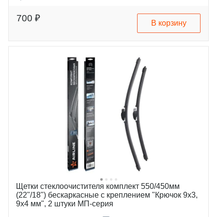
Размер пассажирской
480
щетки, мм
700 ₽
В корзину
alpina
d3
audi
a3
bmw
3
skoda
octavia
vw
caddy
Щетки стеклоочистителя комплект 550/450мм
(22"/18") бескаркасные с креплением "Крючок 9x3,
9x4 мм", 2 штуки МП-серия