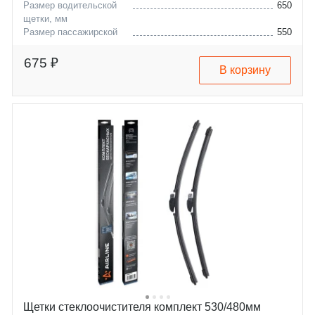
Размер водительской
650
щетки, мм
Размер пассажирской
550
щетки, мм
vw
teramont-atlas
675 ₽
В корзину
Щетки стеклоочистителя комплект 530/480мм