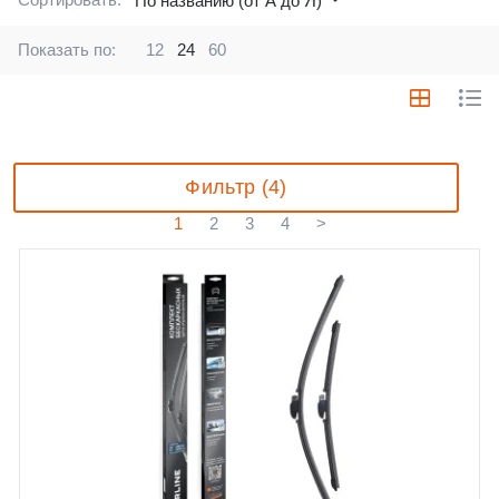
По названию (от А до Я)
Показать по:
12
24
60
Фильтр (4)
1
2
3
4
>