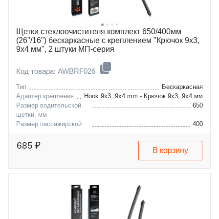
Щетки стеклоочистителя комплект 650/400мм
(26"/16") бескаркасные с креплением "Крючок 9x3,
9x4 мм", 2 штуки МП-серия
Код товара: AWBRF026
Тип
Бескаркасная
Адаптер крепления
Hook 9x3, 9x4 mm - Крючок 9x3, 9x4 мм
Размер водительской
650
щетки, мм
Размер пассажирской
400
щетки, мм
chevrolet
cobalt
685 ₽
В корзину
daewoo
gentra
honda
accord
hyundai
cr-v
infiniti
solaris
kia
creta
mazda
genesis
nissan
kona
peugeot
tucson