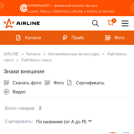
КАРВИЛЬШОП — фирменный магазин
брендов
LUZAR, TRIALLI, STARTVOLT, AIRLINE и CARVILLE RACING
0
Каталог
Прайс
Фото
AIRLINE
»
Каталог
»
Автомобильные аксессуары
»
Лайтбоксы
такси
»
Лайтбоксы такси
Знаки внешние
Скачать фото
Фото
Сертификаты
Видео
Всего товаров:
2
Сортировать:
По названию (от А до Я)