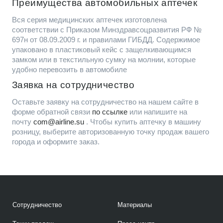
Преимущества автомобильных аптечек
Вся серия медицинских аптечек изготовлена
соответствии с Приказом Минздравсоцразвития РФ №
697н от 08.09.2009 г. и правилами ГИБДД. Содержимое
упаковано в пластиковый кейс с защелкивающимся
замком или в текстильную сумку на молнии, которые
удобно перевозить в автомобиле
Заявка на сотрудничество
Оставьте заявку на сотрудничество на нашем сайте в
форме обратной связи
по ссылке
или напишите на
почту
com@airline.su
. Чтобы купить аптечку в машину
розницу, выберите авторизованную точку продаж вашего
города и оформите заказ.
Сотрудничество
Материалы