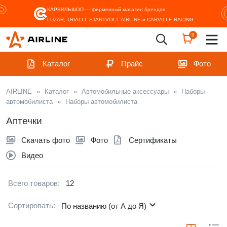
КАРВИЛЬШОП — фирменный магазин
брендов
LUZAR, TRIALLI, STARTVOLT, AIRLINE и CARVILLE RACING
0
Каталог
Прайс
Фото
AIRLINE
»
Каталог
»
Автомобильные аксессуары
»
Наборы
автомобилиста
»
Наборы автомобилиста
Аптечки
Скачать фото
Фото
Сертификаты
Видео
Всего товаров:
12
Сортировать:
По названию (от А до Я)