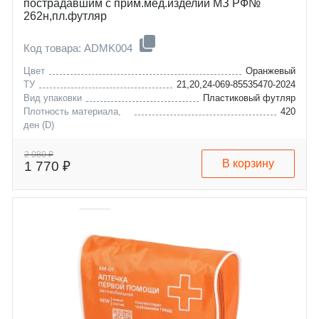
пострадавшим с прим.мед.изделий МЗ РФ№
262н,пл.футляр
Код товара: ADMK004
Цвет
Оранжевый
ТУ
21,20,24-069-85535470-2024
Вид упаковки
Пластиковый футляр
Плотность материала,
420
ден (D)
2 080 ₽
В корзину
1 770 ₽