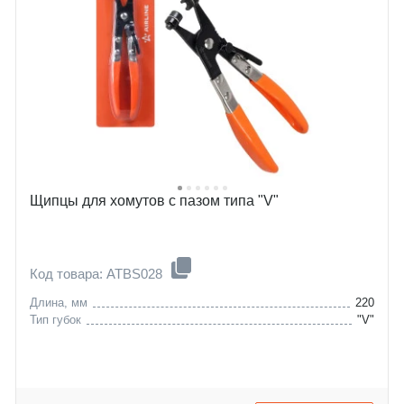
Щипцы для хомутов c пазом типа "V"
Код товара: ATBS028
Длина, мм
220
Тип губок
"V"