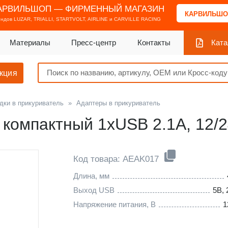
АРВИЛЬШОП — ФИРМЕННЫЙ МАГАЗИН
КАРВИЛЬШО
ендов
LUZAR, TRIALLI, STARTVOLT, AIRLINE и CARVILLE RACING
Материалы
Пресс-центр
Контакты
Ката
кция
дки в прикуриватель
»
Адаптеры в прикуриватель
компактный 1xUSB 2.1A, 12/
Код товара: AEAK017
Длина, мм
Выход USB
5В, 
Напряжение питания, В
1