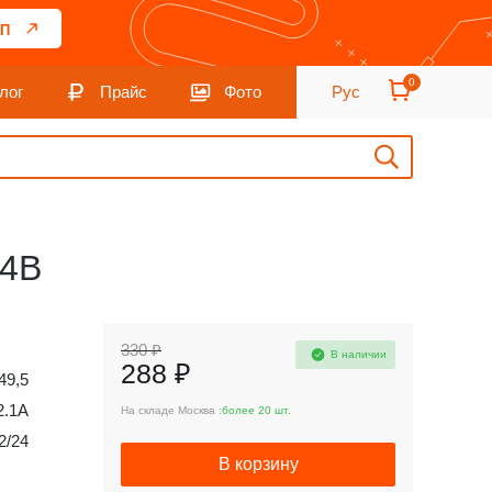
П
0
лог
Прайс
Фото
Рус
24В
330 ₽
В наличии
288 ₽
49,5
2.1А
На складе Москва :
более 20 шт.
2/24
В корзину