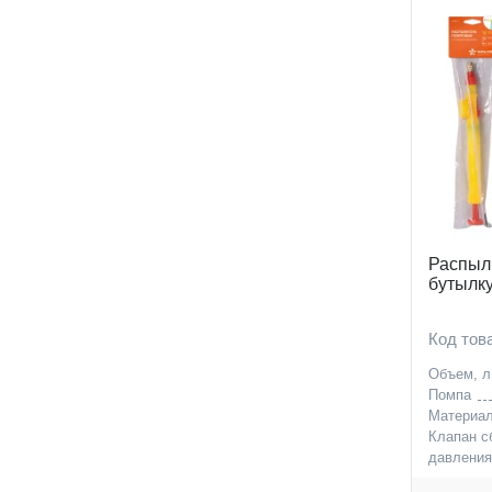
Распыл
бутылк
Код тов
Объем, л
Помпа
Материа
Клапан с
давлени