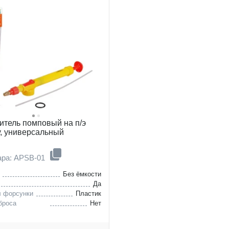
итель помповый на п/э
у, универсальный
ара: APSB-01
Без ёмкости
Да
л форсунки
Пластик
броса
Нет
я