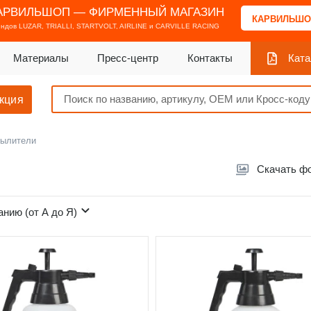
АРВИЛЬШОП — ФИРМЕННЫЙ МАГАЗИН
КАРВИЛЬШО
ендов
LUZAR, TRIALLI, STARTVOLT, AIRLINE и CARVILLE RACING
Материалы
Пресс-центр
Контакты
Ката
кция
ылители
Скачать ф
анию (от А до Я)