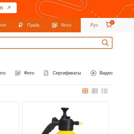
П
0
лог
Прайс
Фото
Рус
ото
Фото
Сертификаты
Видео