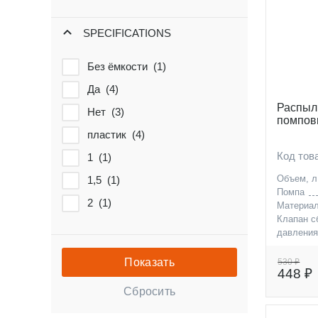
SPECIFICATIONS
Без ёмкости (
1
)
Да (
4
)
Распыл
Нет (
3
)
помпов
пластик (
4
)
Код тов
1 (
1
)
Объем, л
1,5 (
1
)
Помпа
2 (
1
)
Материа
Клапан с
давлени
530 ₽
448 ₽