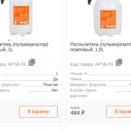
итель (пульверизатор)
Распылитель (пульверизато
ый, 1L
помповый, 1,5L
ара: APSB-02
Код товара: APSB-03
1
Объем, л
Да
Помпа
л форсунки
Пластик
Материал форсунки
броса
Нет
Клапан сброса
я
давления
575 ₽
В корзину
В корз
484 ₽