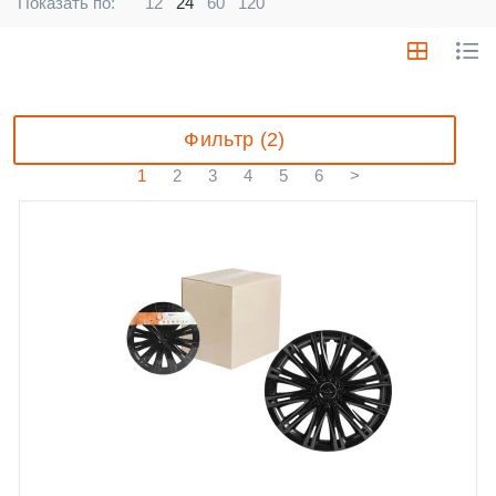
Показать по:
12
24
60
120
Фильтр (2)
1
2
3
4
5
6
>