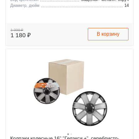
Диаметр, дюйм
14
1 390 ₽
В корзину
1 180 ₽
Колпаки колесные 16" "Гелакси +", серебристо-