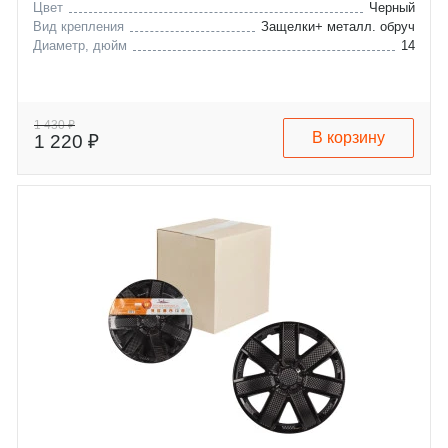
Цвет
Черный
Вид крепления
Защелки+ металл. обруч
Диаметр, дюйм
14
1 430 ₽
В корзину
1 220 ₽