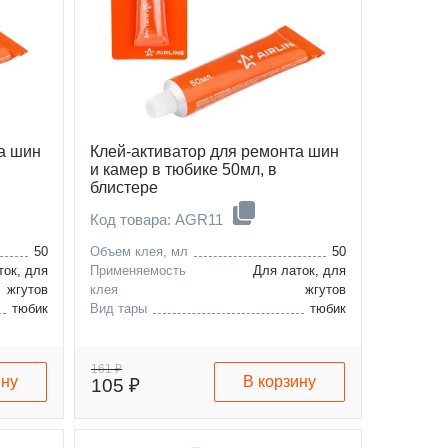
а шин
Клей-активатор для ремонта шин
и камер в тюбике 50мл, в
блистере
Код товара: AGR11
50
Объем клея, мл
50
ток, для
Применяемость
Для латок, для
жгутов
клея
жгутов
тюбик
Вид тары
тюбик
161 ₽
ину
В корзину
105 ₽