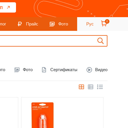
П
0
лог
Прайс
Фото
Рус
ото
Фото
Сертификаты
Видео