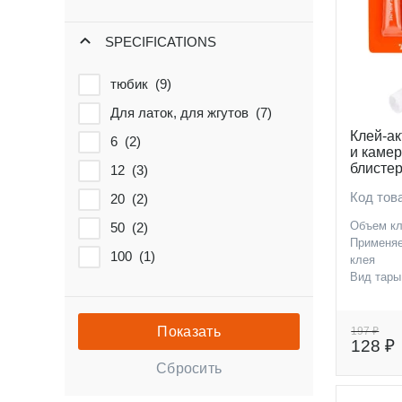
SPECIFICATIONS
тюбик (
9
)
Для латок, для жгутов (
7
)
Клей-а
6 (
2
)
и камер
блисте
12 (
3
)
Код тов
20 (
2
)
Объем кл
50 (
2
)
Применя
100 (
1
)
клея
Вид тары
197 ₽
128 ₽