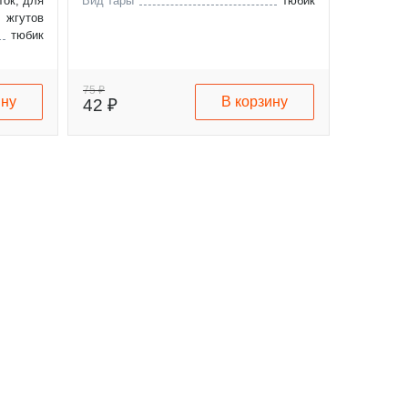
ток, для
Вид тары
тюбик
жгутов
тюбик
75 ₽
ину
В корзину
42 ₽