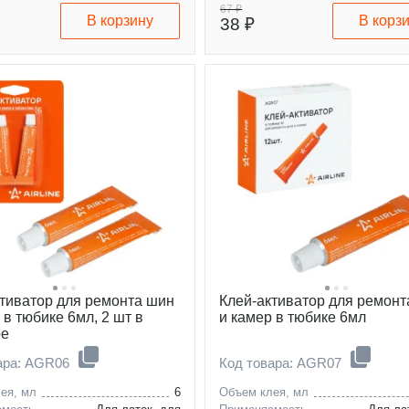
67 ₽
В корзину
В корз
38 ₽
ктиватор для ремонта шин
Клей-активатор для ремонт
 в тюбике 6мл, 2 шт в
и камер в тюбике 6мл
ре
ара: AGR06
Код товара: AGR07
ея, мл
6
Объем клея, мл