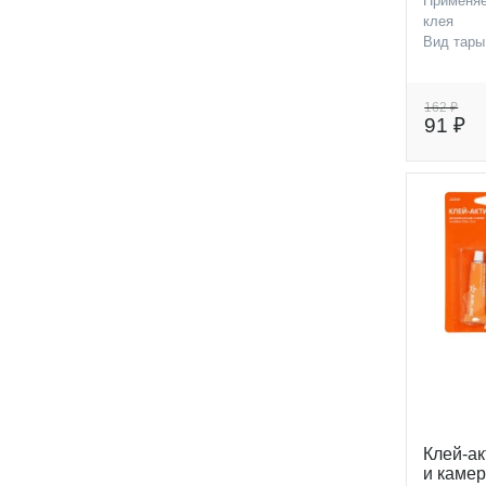
Применя
клея
Вид тары
162 ₽
91 ₽
Клей-а
и камер