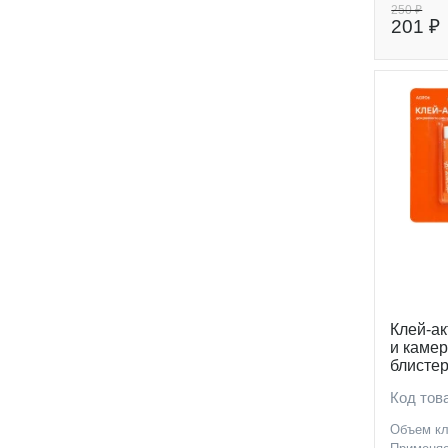
250 ₽
201 ₽
Клей-а
и камер
блисте
Код тов
Объем кл