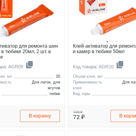
ктиватор для ремонта шин
Клей-активатор для ремонт
 в тюбике 20мл, 2 шт. в
и камер в тюбике 50мл
ре
ара: AGR09
Код товара: AGR10
ея, мл
20
Объем клея, мл
емость
Для латок, для
Применяемость
Для ла
жгутов
клея
тюбик
Вид тары
128 ₽
В корзину
В корз
72 ₽