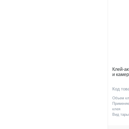
Клей-а
и камер
Код тов
Объем кл
Применя
клея
Вид тары