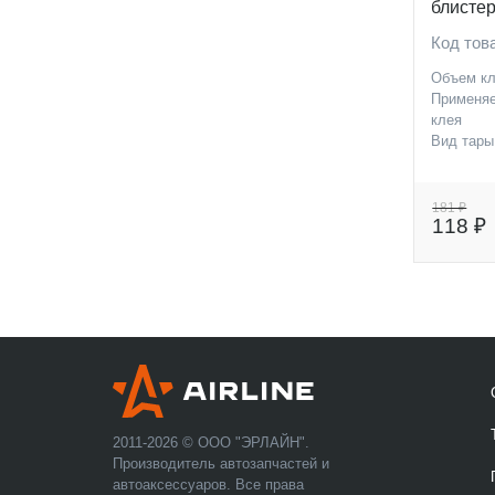
блисте
Код тов
Объем кл
Применя
клея
Вид тары
181 ₽
118 ₽
2011-2026 © ООО "ЭРЛАЙН".
Производитель автозапчастей и
автоаксессуаров. Все права