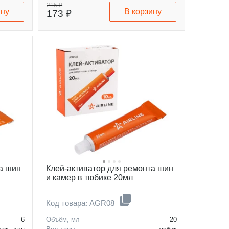
215 ₽
ину
В корзину
173 ₽
а шин
Клей-активатор для ремонта шин
и камер в тюбике 20мл
Код товара: AGR08
6
Объём, мл
20