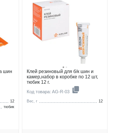
а шин
Клей резиновый для б/к шин и
камер,набор в коробке по 12 шт,
тюбик 12 г.
Код товара: AG-R-03
12
Вес, г
12
тюбик