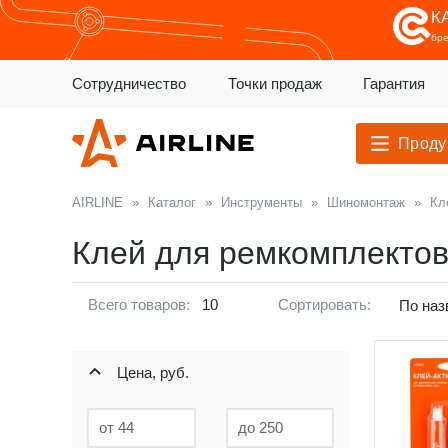
К
бр
Сотрудничество
Точки продаж
Гарантия
Проду
AIRLINE
»
Каталог
»
Инструменты
»
Шиномонтаж
»
Кл
Клей для ремкомплекто
Всего товаров:
10
Сортировать:
По наз
Цена, руб.