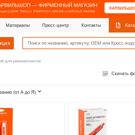
АРВИЛЬШОП — ФИРМЕННЫЙ МАГАЗИН
КАРВИЛЬШО
ендов
LUZAR, TRIALLI, STARTVOLT, AIRLINE и CARVILLE RACING
Материалы
Пресс-центр
Контакты
Ката
кция
ей для ремкомплектов
в
Скачать ф
ванию (от А до Я)