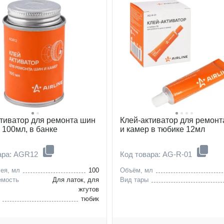
ктиватор для ремонта шин
Клей-активатор для ремонт
 100мл, в банке
и камер в тюбике 12мл
ара: AGR12
Код товара: AG-R-01
ея, мл
100
Объём, мл
емость
Для латок, для
Вид тары
жгутов
тюбик