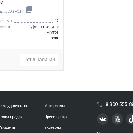
ре
ара: AGR05
ея, мл
12
емость
Для латок, для
жгутов
тюбик
Нет в наличии
8 800 555-8
Сотрудничество
Материалы
Точки продаж
Пресс-центр
Гарантия
Контакты