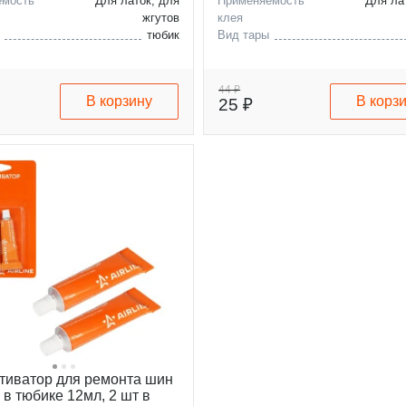
емость
Для латок, для
Применяемость
Для ла
жгутов
клея
тюбик
Вид тары
44 ₽
В корзину
В корз
25 ₽
ктиватор для ремонта шин
 в тюбике 12мл, 2 шт в