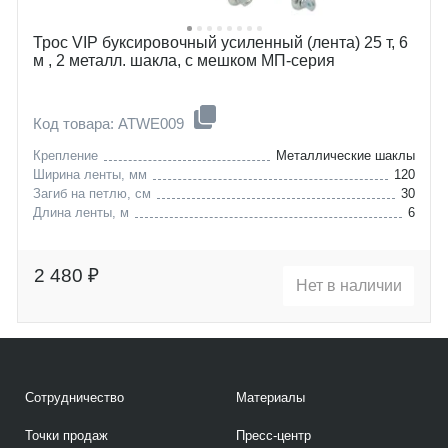
Трос VIP буксировочный усиленный (лента) 25 т, 6
м , 2 металл. шакла, с мешком МП-серия
Код товара: ATWE009
Крепление
Металлические шаклы
Ширина ленты, мм
120
Загиб на петлю, см
30
Длина ленты, м
6
2 480 ₽
Нет в наличии
Сотрудничество
Материалы
Точки продаж
Пресс-центр