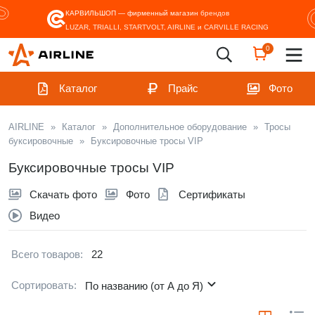
КАРВИЛЬШОП — фирменный магазин
брендов
LUZAR, TRIALLI, STARTVOLT, AIRLINE и CARVILLE RACING
0
Каталог
Прайс
Фото
AIRLINE
»
Каталог
»
Дополнительное оборудование
»
Тросы
буксировочные
»
Буксировочные тросы VIP
Буксировочные тросы VIP
Скачать фото
Фото
Сертификаты
Видео
Всего товаров:
22
Сортировать:
По названию (от А до Я)