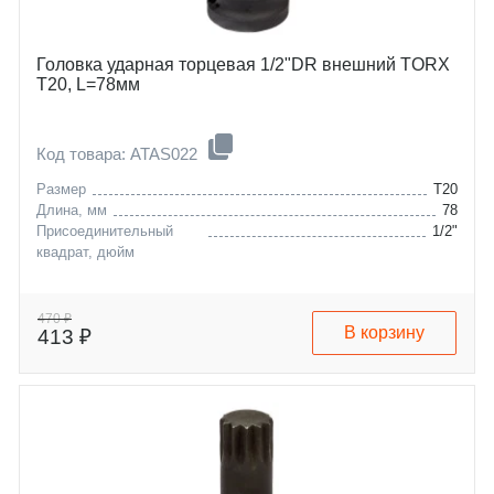
Головка ударная торцевая 1/2"DR внешний TORX
T20, L=78мм
Код товара: ATAS022
Размер
T20
Длина, мм
78
Присоединительный
1/2"
квадрат, дюйм
470 ₽
В корзину
413 ₽