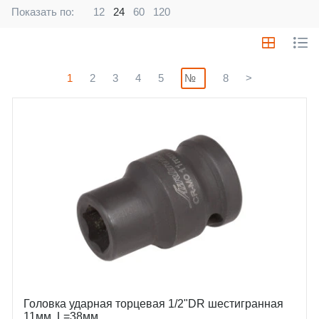
Показать по:
12
24
60
120
1
2
3
4
5
8
>
Головка ударная торцевая 1/2"DR шестигранная
11мм, L=38мм