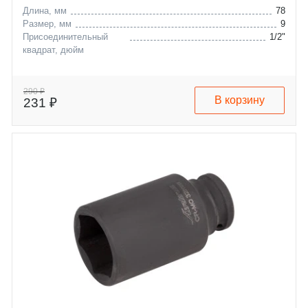
Длина, мм
78
Размер, мм
9
Присоединительный
1/2"
квадрат, дюйм
290 ₽
В корзину
231 ₽