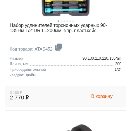
Набор удлинителей торсионных ударных 90-
135Нм 1/2"DR L=200мм, 5пр. пласт.кейс.
Код товара: ATAS452
Размер
90,100,110,120,135Nm
Длина, мм
200
Присоединительный
1/2"
квадрат, дюйм
3 180 ₽
В корзину
2 770 ₽