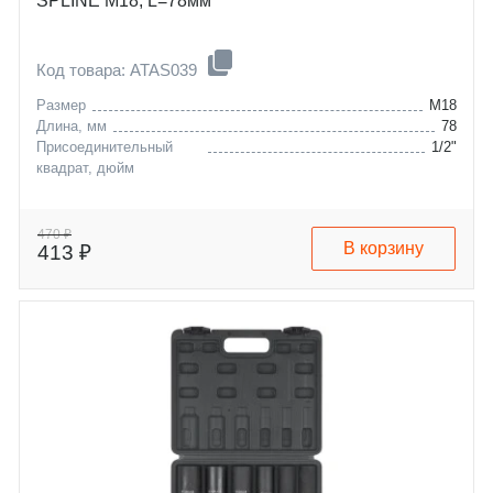
SPLINE M18, L=78мм
Код товара: ATAS039
Размер
M18
Длина, мм
78
Присоединительный
1/2"
квадрат, дюйм
470 ₽
В корзину
413 ₽