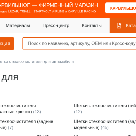
АРВИЛЬШОП — ФИРМЕННЫЙ МАГАЗИН
КАРВИЛЬШО
ендов
LUZAR, TRIALLI, STARTVOLT, AIRLINE и CARVILLE RACING
Материалы
Пресс-центр
Контакты
Ката
кция
етки стеклоочистителя для автомобиля
 для
теклоочистителя
Щетки стеклоочистителя (ги
касные крючок)
(13)
(12)
теклоочистителя (задние
Щетки стеклоочистителя (за
ные)
(7)
модельные)
(45)