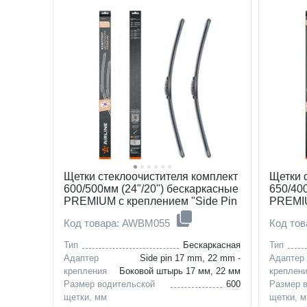
Щетки стеклоочистителя комплект
Щетки 
600/500мм (24"/20") бескаркасные
650/40
PREMIUM с креплением "Side Pin
PREMIU
22 мм", 2 штуки
Tab", 2
Код товара: AWBM055
Код то
Тип
Бескаркасная
Тип
Адаптер
Side pin 17 mm, 22 mm -
Адаптер
крепления
Боковой штырь 17 мм, 22 мм
креплен
Размер водительской
600
Размер 
щетки, мм
щетки, 