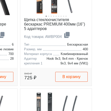
Щетка стеклоочистителя
тере
бескаркас PREMIUM 400мм (16")
5 адаптеров
Код товара: AWBP004
6
Тип
Бескаркасная
е лезвие
Размер, мм
400
700
Материал корпуса
Комбинированный
28
Адаптер
Hook 9x3, 9x4 mm - Крючок
крепления 1
9x3, 9x4 мм (VM1)
840 ₽
зину
В корзину
725 ₽