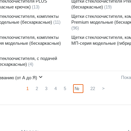
стеклоочистителя PLUS
Щетки стеклоочистителя Pr
касные крючок)
(13)
(бескаркаcные)
(19)
теклоочистителя, комплекты
Щетки стеклоочистителя, ко
одельные (бескаркасные)
(11)
Premium модельные (бескар
(96)
теклоочистителя, комплекты
Щетки стеклоочистителя, ко
я модельные (бескаркасные)
МП-серия модельные (гибри
теклоочистителя, с подачей
ескаркасные)
(4)
Пока
званию (от А до Я)
1
2
3
4
5
22
>