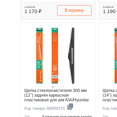
Размер пассажирской
500
Размер 
щетки, мм
щетки, 
1 380 ₽
1 485 ₽
В корзину
1 170 ₽
1 190
Щетка стеклоочистителя 300 мм
Щетка 
(12") задняя каркасная
(14") з
пластиковая для а/м KIA/Hyundai
пласти
Toyota
Код товара: AWBM215
Код то
Тип
Каркасная пластиковая задняя
Тип