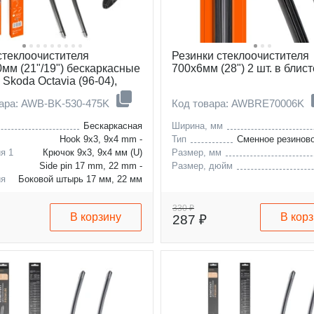
стеклоочистителя
Резинки стеклоочистителя
0мм (21"/19") бескаркасные
700х6мм (28") 2 шт. в блис
 Skoda Octavia (96-04),
Camry (96-02), Mazda 3 (03-
вара: AWB-BK-530-475K
Код товара: AWBRE70006K
baru Forester (97-07),
т, 3 типа адаптера
Бескаркасная
Ширина, мм
Hook 9x3, 9x4 mm -
Тип
Сменное резиново
я 1
Крючок 9x3, 9x4 мм (U)
Размер, мм
Side pin 17 mm, 22 mm -
Размер, дюйм
ия
Боковой штырь 17 мм, 22 мм
(A)
Push Button 19 mm -
330 ₽
В корзину
В кор
287 ₽
я 3
Кнопка 19 мм (C)