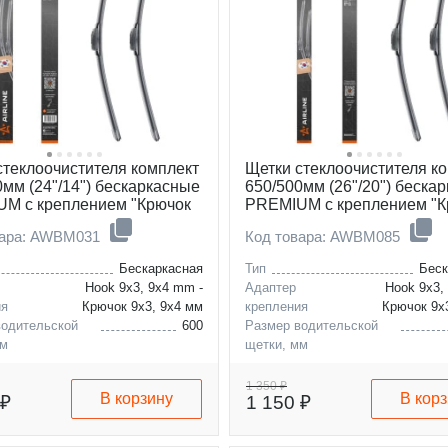
стеклоочистителя комплект
Щетки стеклоочистителя к
0мм (24"/14") бескаркасные
650/500мм (26"/20") беска
M с креплением "Крючок
PREMIUM с креплением "К
4 мм", 2 штуки
9x3, 9x4 мм", 2 штуки
вара: AWBM031
Код товара: AWBM085
Бескаркасная
Тип
Беск
Hook 9x3, 9x4 mm -
Адаптер
Hook 9x3,
ия
Крючок 9x3, 9x4 мм
крепления
Крючок 9x
водительской
600
Размер водительской
мм
щетки, мм
пассажирской
350
Размер пассажирской
мм
щетки, мм
1 350 ₽
В корзину
В кор
 ₽
1 150 ₽