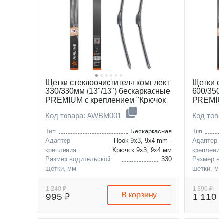
Щетки стеклоочистителя комплект
Щетки 
330/330мм (13"/13") бескаркасные
600/35
PREMIUM с креплением "Крючок
PREMIU
9x3, 9x4 мм", 2 штуки
9x3, 9x
Код товара: AWBM001
Код то
Тип
Бескаркасная
Тип
Адаптер
Hook 9x3, 9x4 mm -
Адаптер
крепления
Крючок 9x3, 9x4 мм
креплен
Размер водительской
330
Размер 
щетки, мм
щетки, 
Размер пассажирской
330
Размер 
щетки, мм
щетки, 
1 240 ₽
1 390 ₽
В корзину
995 ₽
1 110