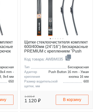
омплект
Щетки стеклоочистителя комплект
ркасные
600/400мм (24"/16") бескаркасные
рючок
PREMIUM с креплением "Push
Button 16 мм", 2 штуки
Код товара: AWBM035
аркасная
Тип
Бескаркасная
 9x4 mm -
Адаптер
Push Button 16 mm - Узкая
3, 9x4 мм
крепления
кнопка 16 мм
650
Размер водительской
600
щетки, мм
500
Размер пассажирской
400
щетки, мм
1 395 ₽
зину
В корзину
1 120 ₽