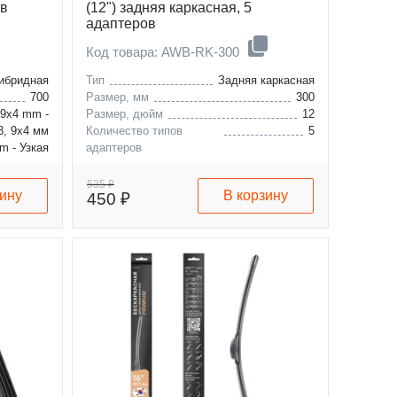
ов
(12") задняя каркасная, 5
адаптеров
Код товара: AWB-RK-300
ибридная
Тип
Задняя каркасная
700
Размер, мм
300
 9x4 mm -
Размер, дюйм
12
3, 9x4 мм
Количество типов
5
m - Узкая
адаптеров
мм (H6-2)
535 ₽
зину
В корзину
450 ₽