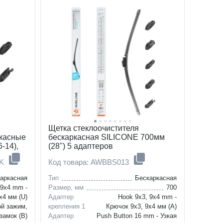
Щетка стеклоочистителя
ркасные
бескаркасная SILICONE 700мм
6-14),
(28") 5 адаптеров
0K
Код товара: AWBBS013
кт, 2
аркасная
Тип
Бескаркасная
 9x4 mm -
Размер, мм
700
x4 мм (U)
Адаптер
Hook 9x3, 9x4 mm -
ой зажим,
крепления 1
Крючок 9x3, 9x4 мм (A)
замок (B)
Адаптер
Push Button 16 mm - Узкая