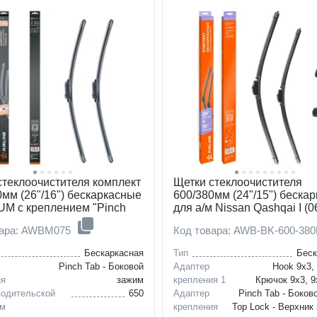
стеклоочистителя комплект
Щетки стеклоочистителя
0мм (26"/16") бескаркасные
600/380мм (24"/15") беска
M с креплением "Pinch
для а/м Nissan Qashqai I (0
 штуки
Honda Civic 7 5D (01-05),
вара: AWBM075
Код товара: AWB-BK-600-38
DongFeng AX7 (17-), компле
типа адаптеров
Бескаркасная
Тип
Беск
Pinch Tab - Боковой
Адаптер
Hook 9x3,
ия
зажим
крепления 1
Крючок 9x3, 9
водительской
650
Адаптер
Pinch Tab - Боков
мм
крепления
Top Lock - Верхник 