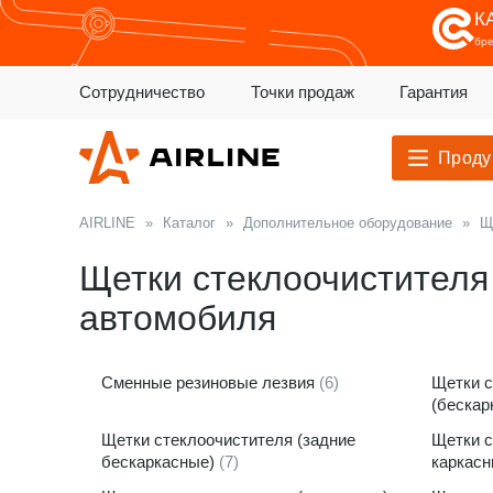
К
бр
Сотрудничество
Точки продаж
Гарантия
Проду
AIRLINE
»
Каталог
»
Дополнительное оборудование
»
Щ
Щетки стеклоочистителя
автомобиля
Сменные резиновые лезвия
(6)
Щетки с
(бескар
Щетки стеклоочистителя (задние
Щетки с
бескаркасные)
(7)
каркас