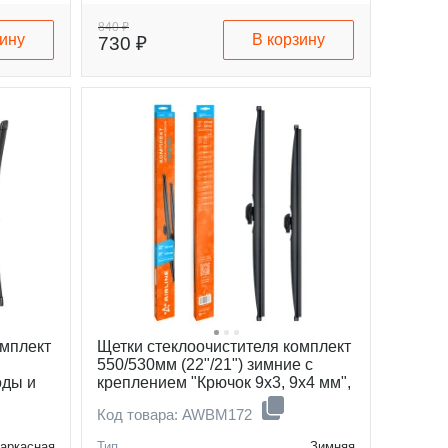
крепления 2
кнопка 16 мм (B)
2
840 ₽
зину
В корзину
730 ₽
омплект
Щетки стеклоочистителя комплект
550/530мм (22"/21") зимние с
оды и
креплением "Крючок 9x3, 9x4 мм",
des S
2 штуки
Код товара: AWBM172
аркасная
Тип
Зимняя