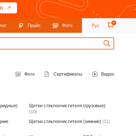
П
0
лог
Прайс
Фото
Рус
Фото
Сертификаты
Видео
бридные)
Щетки стеклоочистителя (грузовые)
(10)
дние
Щетки стеклоочистителя (зимние)
(11)