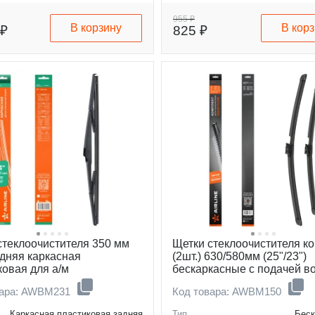
пассажирской
400
2
мм
Количество типов
955 ₽
В корзину
В кор
 ₽
825 ₽
адаптеров
стеклоочистителя 350 мм
Щетки стеклоочистителя к
адняя каркасная
(2шт.) 630/580мм (25"/23")
ковая для а/м
бескаркасные с подачей в
/Mazda/Hyundai/KIA/Lexus
подогревом для а/м Merce
вара: AWBM231
Код товара: AWBM150
W222 (13-)
Каркасная пластиковая задняя
Тип
Беск