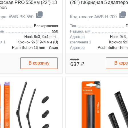
касная PRO 550мм (22") 13
(28") гибридная 5 адаптер
ров
вара: AWB-BK-550
Код товара: AWB-H-700
Бескаркасная
Тип
Г
 мм
550
Размер, мм
Hook 9x3, 9x4 mm -
Адаптер
Hook 9x3,
я 1
Крючок 9x3, 9x4 мм (U)
крепления 1
Крючок 9x
Push Button 16 mm - Узкая
Адаптер
Push Button 16 m
я 2
кнопка 16 мм (G)
крепления 2
кнопка 16 
755 ₽
В корзину
В кор
637 ₽