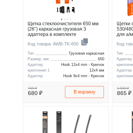
Щетка стеклоочистителя 650 мм
Щетки 
(26") каркасная грузовая 3
530/48
адаптера в комплекте
для а/м
Toyota 
Код товара: AWB-TK-650
Код то
08), Su
комплек
Тип
Грузовая каркасная
Тип
Размер, мм
650
Адаптер
Адаптер
Hook 12x4 mm - Крючок
креплени
крепления 1
12x4 мм
Адаптер
Адаптер
Hook 9x4 mm - Крючок
креплен
крепления 2
9x4 мм
2
Адаптер
785 ₽
1 080 ₽
В корзину
680 ₽
865 ₽
креплени