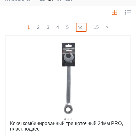
1
2
3
4
5
15
>
Ключ комбинированный трещоточный 24мм PRO,
пласт.подвес