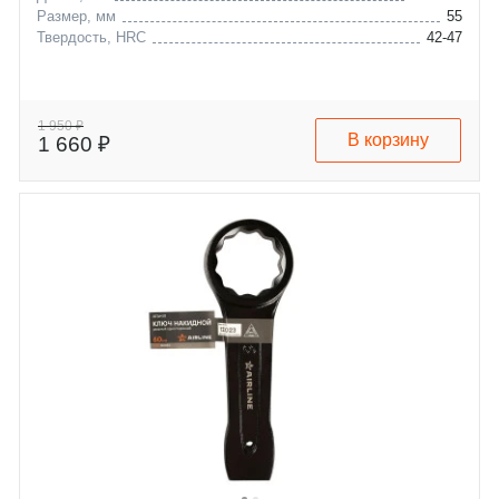
Размер, мм
55
Твердость, HRC
42-47
1 950 ₽
В корзину
1 660 ₽