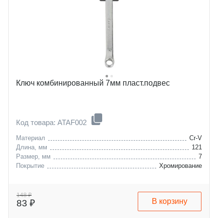
Ключ комбинированный 7мм пласт.подвес
Код товара: ATAF002
Материал
Cr-V
Длина, мм
121
Размер, мм
7
Покрытие
Хромирование
148 ₽
В корзину
83 ₽