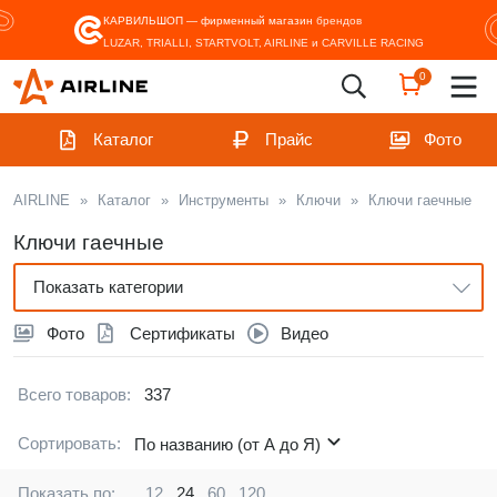
КАРВИЛЬШОП — фирменный магазин
брендов
LUZAR, TRIALLI, STARTVOLT, AIRLINE и CARVILLE RACING
0
Каталог
Прайс
Фото
AIRLINE
»
Каталог
»
Инструменты
»
Ключи
»
Ключи гаечные
Ключи гаечные
Показать категории
Фото
Сертификаты
Видео
Всего товаров:
337
Сортировать:
По названию (от А до Я)
Показать по:
12
24
60
120