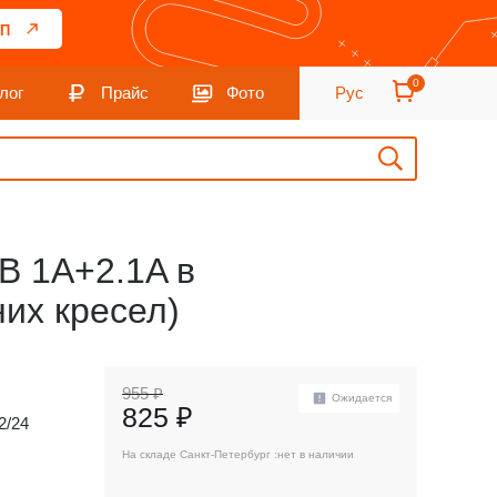
П
0
лог
Прайс
Фото
Рус
B 1A+2.1A в
них кресел)
955 ₽
Ожидается
825 ₽
2/24
На складе Санкт-Петербург :
нет в наличии