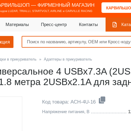
АРВИЛЬШОП — ФИРМЕННЫЙ МАГАЗИН
КАРВИЛЬШО
ендов
LUZAR, TRIALLI, STARTVOLT, AIRLINE и CARVILLE RACING
Материалы
Пресс-центр
Контакты
Ката
кция
дки в прикуриватель
»
Адаптеры в прикуриватель
иверсальное 4 USBx7.3A (2US
1.8 метра 2USBx2.1A для зад
Код товара: ACH-4U-16
Напряжение питания, В
1