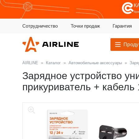
К
бр
Сотрудничество
Точки продаж
Гарантия
Проду
AIRLINE
»
Каталог
»
Автомобильные аксессуары
»
Заря
Зарядное устройство ун
прикуриватель + кабель 