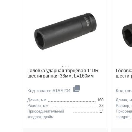
Головка ударная торцевая 1"DR
Головк
шестигранная 33мм, L=160мм
шестиг
Код товара: ATAS204
Код то
Длина, мм
160
Длина, 
Размер, мм
33
Размер,
Присоединительный
1"
Присоед
квадрат, дюйм
квадрат,