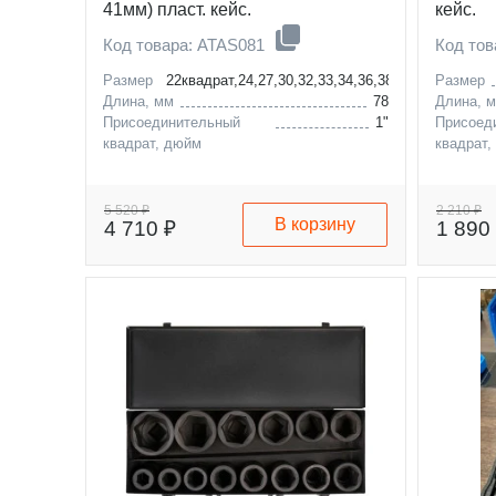
41мм) пласт. кейс.
кейс.
Код товара: ATAS081
Код то
Размер
22квадрат,24,27,30,32,33,34,36,38,41мм
Размер
Длина, мм
78
Длина, 
Присоединительный
1"
Присоед
квадрат, дюйм
квадрат,
5 520 ₽
2 210 ₽
В корзину
4 710 ₽
1 890