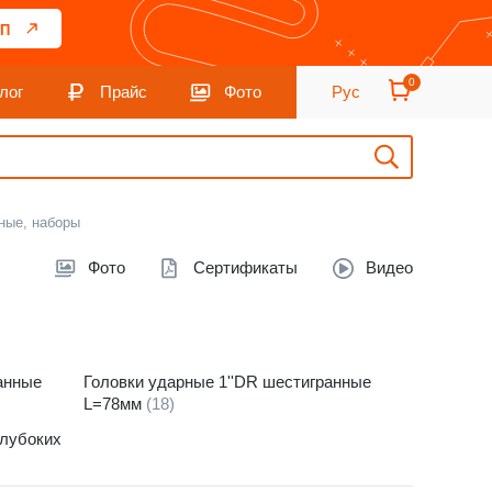
П
0
лог
Прайс
Фото
Рус
ные, наборы
Фото
Сертификаты
Видео
анные
Головки ударные 1''DR шестигранные
L=78мм
(18)
глубоких