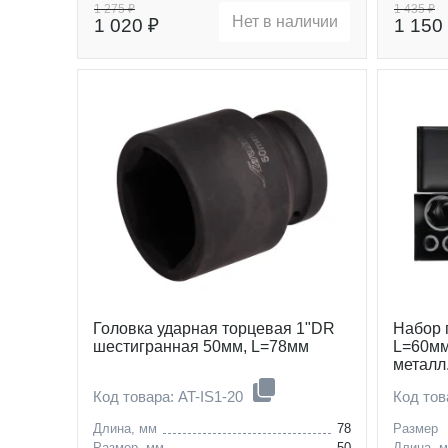
1 275 ₽
1 435 ₽
Нет в наличии
1 020 ₽
1 150
Головка ударная торцевая 1"DR
Набор 
шестигранная 50мм, L=78мм
L=60мм
металл
Код товара: AT-IS1-20
Код то
Длина, мм
78
Размер
Размер, мм
50
Длина, 