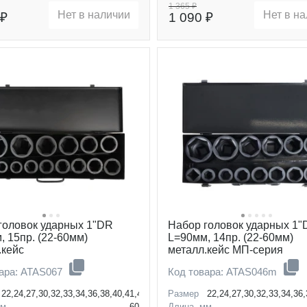
1 365 ₽
Нет в наличии
Нет в н
 ₽
1 090 ₽
головок ударных 1"DR
Набор головок ударных 1
, 15пр. (22-60мм)
L=90мм, 14пр. (22-60мм)
.кейс
металл.кейс МП-серия
вара: ATAS067
Код товара: ATAS046m
22,24,27,30,32,33,34,36,38,40,41,46,50,55,60мм
Размер
22,24,27,30,32,33,34,36
мм
60
Длина, мм