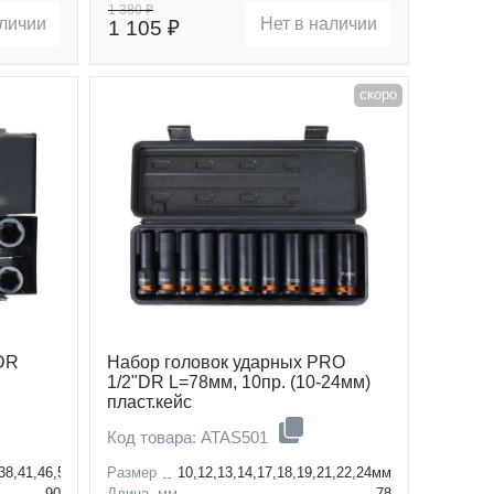
1 380 ₽
аличии
Нет в наличии
1 105 ₽
скоро
"DR
Набор головок ударных PRO
1/2"DR L=78мм, 10пр. (10-24мм)
пласт.кейс
Код товара: ATAS501
,38,41,46,50,55,60мм
Размер
10,12,13,14,17,18,19,21,22,24мм
90
Длина, мм
78