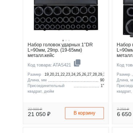
Набор головок ударных 1"DR
Набор 
L=90мм, 29пр. (19-65мм)
L=90мм
металл.кейс
металл
Код товара: ATAS421
Код то
Размер
19,20,21,22,23,24,25,26,27,28,29,30,32,33,34,35,
Размер
Длина, мм
90
Длина, 
Присоединительный
1"
Присоед
квадрат, дюйм
квадрат,
22 900 ₽
7 250 ₽
В корзину
21 050 ₽
6 650