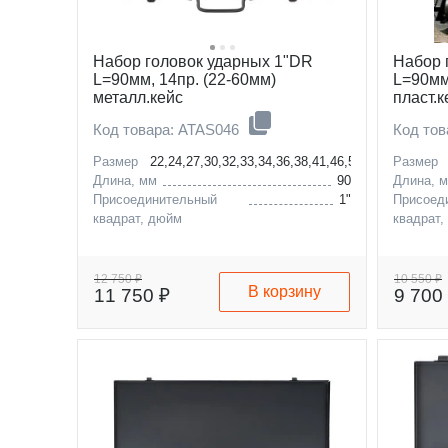
Набор головок ударных 1"DR
Набор 
L=90мм, 14пр. (22-60мм)
L=90мм,
металл.кейс
пласт.к
Код товара: ATAS046
Код то
Размер
22,24,27,30,32,33,34,36,38,41,46,50,55,60мм
Размер
Длина, мм
90
Длина, 
Присоединительный
1"
Присоед
квадрат, дюйм
квадрат,
12 750 ₽
10 550 ₽
В корзину
11 750 ₽
9 700