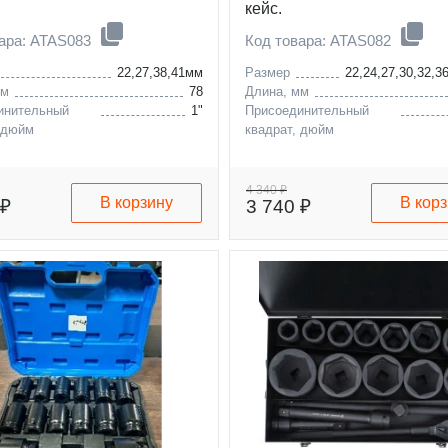
кейс.
вара: ATAS083
Код товара: ATAS082
22,27,38,41мм
Размер
22,24,27,30,32,3
мм
78
Длина, мм
инительный
1"
Присоединительный
 дюйм
квадрат, дюйм
4 340 ₽
В корзину
В кор
 ₽
3 740 ₽