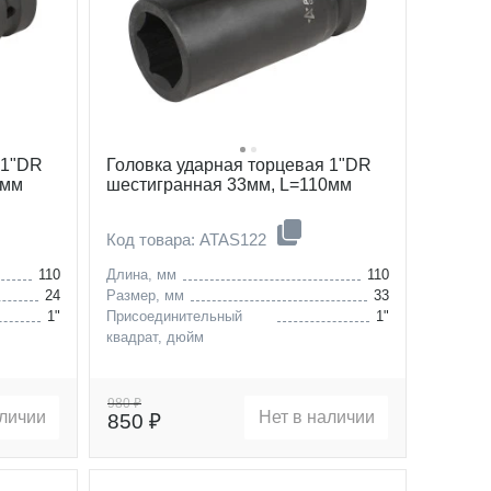
 1"DR
Головка ударная торцевая 1"DR
0мм
шестигранная 33мм, L=110мм
Код товара: ATAS122
110
Длина, мм
110
24
Размер, мм
33
1"
Присоединительный
1"
квадрат, дюйм
980 ₽
аличии
Нет в наличии
850 ₽