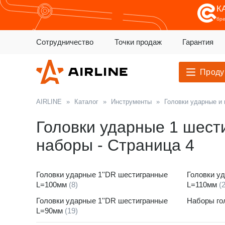
К
бр
Сотрудничество
Точки продаж
Гарантия
Проду
AIRLINE
»
Каталог
»
Инструменты
»
Головки ударные и
Головки ударные 1 шест
наборы - Страница 4
Головки ударные 1''DR шестигранные
Головки у
L=100мм
(8)
L=110мм
(
Головки ударные 1''DR шестигранные
Наборы го
L=90мм
(19)