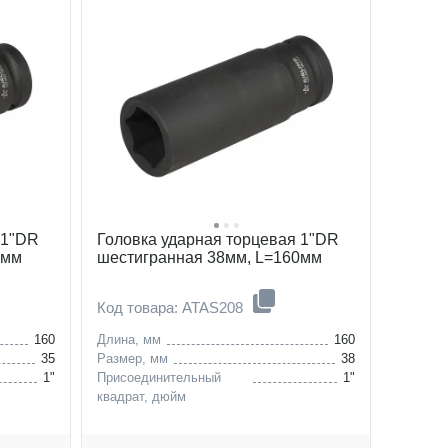
 1"DR
Головка ударная торцевая 1"DR
0мм
шестигранная 38мм, L=160мм
Код товара: ATAS208
160
Длина, мм
160
35
Размер, мм
38
1"
Присоединительный
1"
квадрат, дюйм