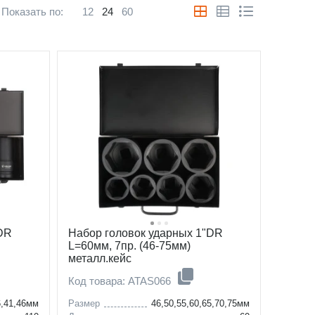
Показать по:
12
24
60
"DR
Набор головок ударных 1"DR
L=60мм, 7пр. (46-75мм)
металл.кейс
Код товара: ATAS066
6,41,46мм
Размер
46,50,55,60,65,70,75мм