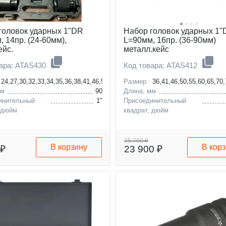
головок ударных 1"DR
Набор головок ударных 1
 14пр. (24-60мм),
L=90мм, 16пр. (36-90мм)
ейс.
металл.кейс
вара: ATAS430
Код товара: ATAS412
24,27,30,32,33,34,35,36,38,41,46,50,55,60мм
Размер
36,41,46,50,55,60,65,70
мм
90
Длина, мм
инительный
1"
Присоединительный
 дюйм
квадрат, дюйм
25 700 ₽
В корзину
В кор
 ₽
23 900 ₽