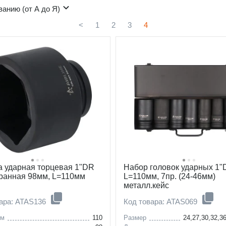
ванию (от А до Я)
<
1
2
3
4
а ударная торцевая 1"DR
Набор головок ударных 1
ранная 98мм, L=110мм
L=110мм, 7пр. (24-46мм)
металл.кейс
вара: ATAS136
Код товара: ATAS069
мм
110
Размер
24,27,30,32,3