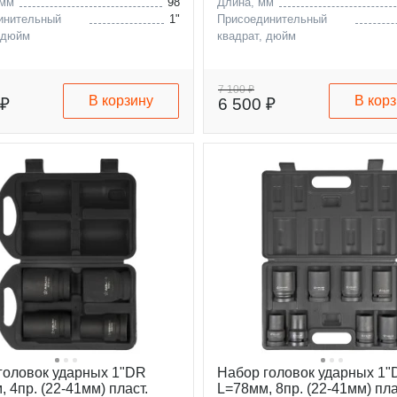
 мм
98
Длина, мм
инительный
1"
Присоединительный
 дюйм
квадрат, дюйм
7 100 ₽
В корзину
В кор
 ₽
6 500 ₽
головок ударных 1"DR
Набор головок ударных 1
 4пр. (22-41мм) пласт.
L=78мм, 8пр. (22-41мм) пла