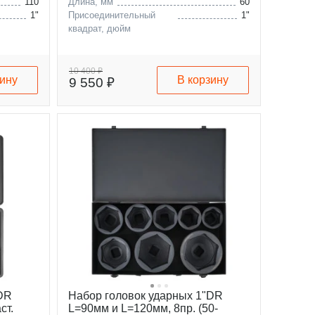
110
Длина, мм
60
1"
Присоединительный
1"
квадрат, дюйм
10 400 ₽
зину
В корзину
9 550 ₽
"DR
Набор головок ударных 1"DR
ст.
L=90мм и L=120мм, 8пр. (50-