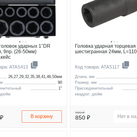
головок ударных 1"DR
Головка ударная торцевая
, 9пр. (26-50мм)
шестигранная 24мм, L=11
.кейс
вара: ATAS413
Код товара: ATAS117
36,38,40,41,42,46,50,52,55,58,60,63,65мм
26,27,29,32,35,38,41,46,50мм
Длина, мм
мм
90
Размер, мм
инительный
1"
Присоединительный
 дюйм
квадрат, дюйм
980 ₽
В корзину
Нет в н
 ₽
850 ₽