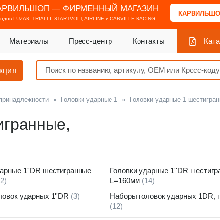
АРВИЛЬШОП — ФИРМЕННЫЙ МАГАЗИН
КАРВИЛЬШО
ендов
LUZAR, TRIALLI, STARTVOLT, AIRLINE и CARVILLE RACING
Материалы
Пресс-центр
Контакты
Ката
кция
 принадлежности
»
Головки ударные 1
»
Головки ударные 1 шестигран
игранные,
дарные 1''DR шестигранные
Головки ударные 1''DR шестигр
22)
L=160мм
(14)
ловок ударных 1''DR
(3)
Наборы головок ударных 1DR, 
(12)