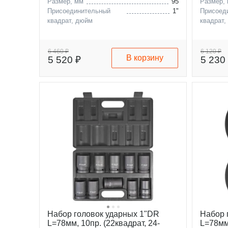
Размер, мм
95
Размер,
Присоединительный
1"
Присоед
квадрат, дюйм
квадрат,
6 460 ₽
6 120 ₽
В корзину
5 520 ₽
5 230
Набор головок ударных 1"DR
Набор 
L=78мм, 10пр. (22квадрат, 24-
L=78мм,