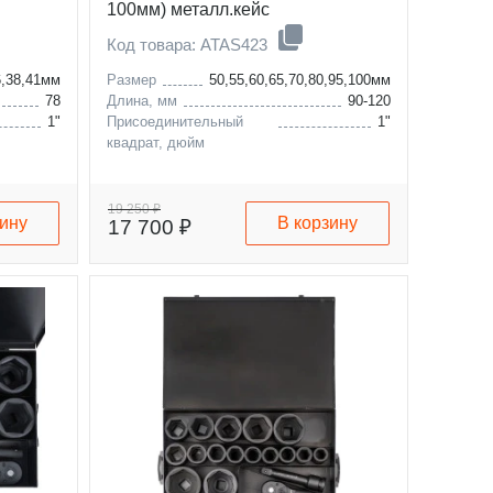
100мм) металл.кейс
Код товара: ATAS423
6,38,41мм
Размер
50,55,60,65,70,80,95,100мм
78
Длина, мм
90-120
1"
Присоединительный
1"
квадрат, дюйм
19 250 ₽
зину
В корзину
17 700 ₽