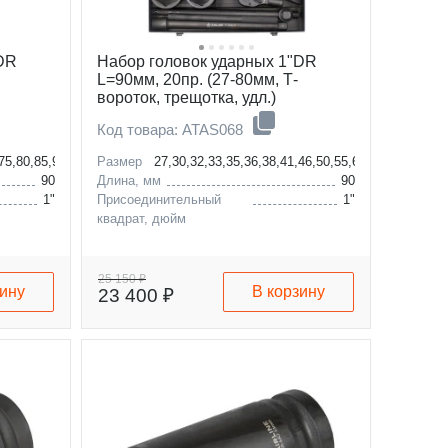
"DR
Набор головок ударных 1"DR
L=90мм, 20пр. (27-80мм, Т-
вороток, трещотка, удл.)
металл.кейс
Код товара: ATAS068
,75,80,85,90мм
Размер
27,30,32,33,35,36,38,41,46,50,55,60,65,70,75,80
90
Длина, мм
90
1"
Присоединительный
1"
квадрат, дюйм
25 150 ₽
зину
В корзину
23 400 ₽