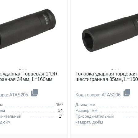
а ударная торцевая 1"DR
Головка ударная торцевая
ранная 34мм, L=160мм
шестигранная 35мм, L=16
вара: ATAS205
Код товара: ATAS206
мм
160
Длина, мм
 мм
34
Размер, мм
инительный
1"
Присоединительный
 дюйм
квадрат, дюйм