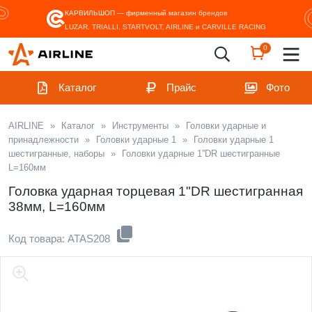
КАРВИЛЬШОП — фирменный магазин
брендов
LUZAR, TRIALLI, STARTVOLT, AIRLINE и CARVILLE RACING
0
Каталог
Прайс
Фото
AIRLINE
»
Каталог
»
Инструменты
»
Головки ударные и
принадлежности
»
Головки ударные 1
»
Головки ударные 1
шестигранные, наборы
»
Головки ударные 1''DR шестигранные
L=160мм
Головка ударная торцевая 1"DR шестигранная
38мм, L=160мм
Код товара: ATAS208